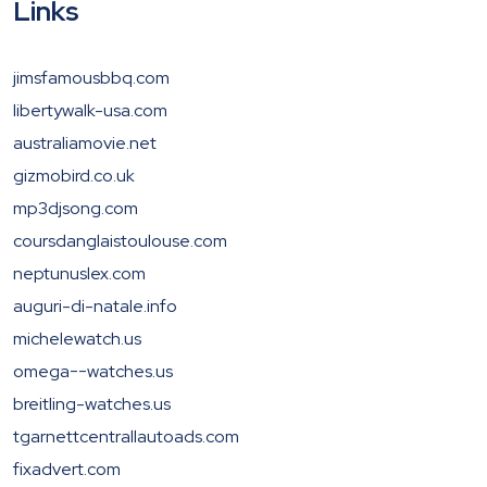
Links
jimsfamousbbq.com
libertywalk-usa.com
australiamovie.net
gizmobird.co.uk
mp3djsong.com
coursdanglaistoulouse.com
neptunuslex.com
auguri-di-natale.info
michelewatch.us
omega--watches.us
breitling-watches.us
tgarnettcentrallautoads.com
fixadvert.com