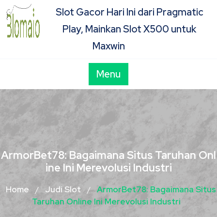
Skip
Slot Gacor Hari Ini dari Pragmatic
to
Play, Mainkan Slot X500 untuk
content
Maxwin
Menu
ArmorBet78: Bagaimana Situs Taruhan Onl
ine Ini Merevolusi Industri
Home
Judi Slot
ArmorBet78: Bagaimana Situs
/
/
Taruhan Online Ini Merevolusi Industri