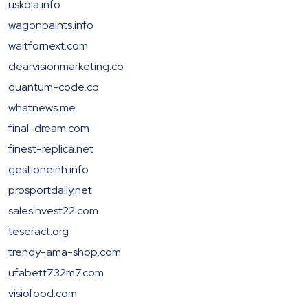
uskola.info
wagonpaints.info
waitfornext.com
clearvisionmarketing.co
quantum-code.co
whatnews.me
final-dream.com
finest-replica.net
gestioneinh.info
prosportdaily.net
salesinvest22.com
teseract.org
trendy-ama-shop.com
ufabett732m7.com
visiofood.com