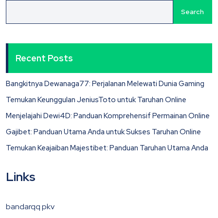
Search
Recent Posts
Bangkitnya Dewanaga77: Perjalanan Melewati Dunia Gaming
Temukan Keunggulan JeniusToto untuk Taruhan Online
Menjelajahi Dewi4D: Panduan Komprehensif Permainan Online
Gajibet: Panduan Utama Anda untuk Sukses Taruhan Online
Temukan Keajaiban Majestibet: Panduan Taruhan Utama Anda
Links
bandarqq pkv