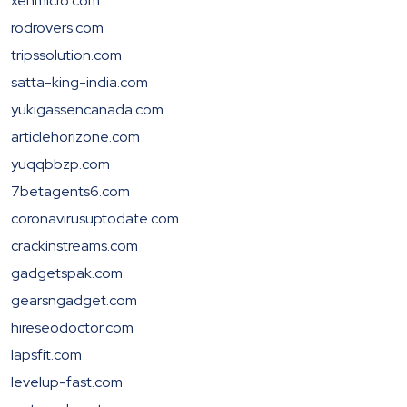
xenmicro.com
rodrovers.com
tripssolution.com
satta-king-india.com
yukigassencanada.com
articlehorizone.com
yuqqbbzp.com
7betagents6.com
coronavirusuptodate.com
crackinstreams.com
gadgetspak.com
gearsngadget.com
hireseodoctor.com
lapsfit.com
levelup-fast.com