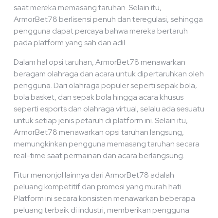
saat mereka memasang taruhan. Selain itu,
ArmorBet78 berlisensi penuh dan teregulasi, sehingga
pengguna dapat percaya bahwa mereka bertaruh
pada platform yang sah dan adil.
Dalam hal opsi taruhan, ArmorBet78 menawarkan
beragam olahraga dan acara untuk dipertaruhkan oleh
pengguna. Dari olahraga populer seperti sepak bola,
bola basket, dan sepak bola hingga acara khusus
seperti esports dan olahraga virtual, selalu ada sesuatu
untuk setiap jenis petaruh di platform ini. Selain itu,
ArmorBet78 menawarkan opsi taruhan langsung,
memungkinkan pengguna memasang taruhan secara
real-time saat permainan dan acara berlangsung.
Fitur menonjol lainnya dari ArmorBet78 adalah
peluang kompetitif dan promosi yang murah hati.
Platform ini secara konsisten menawarkan beberapa
peluang terbaik di industri, memberikan pengguna