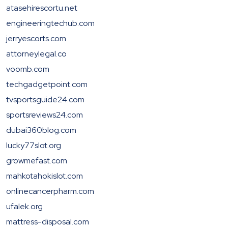
atasehirescortu.net
engineeringtechub.com
jerryescorts.com
attorneylegal.co
voomb.com
techgadgetpoint.com
tvsportsguide24.com
sportsreviews24.com
dubai360blog.com
lucky77slot.org
growmefast.com
mahkotahokislot.com
onlinecancerpharm.com
ufalek.org
mattress-disposal.com