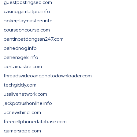
guestpostingseo.com
casinogambitpro.info
pokerplaymasters.info
courseoncourse.com
bantinbatdongsan247.com
bahednog.info
bahenxgek.info
pertamaskre.com
threadsvideoandphotodownloader.com
techgiddy.com
usalivenetwork.com
jackpotrushonline.info
ucnewshindi.com
freecellphonedatabase.com
gamersrope.com