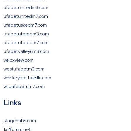
ufabetunitedm3.com
ufabetunitedm7.com
ufabetuskedm7.com
ufabetutoredm3.com
ufabetutoredm7.com
ufabetvalleyum3.com
veloxview.com
westufabetm3.com
whiskeybrothersllc.com
wildufabetum7.com
Links
stagehubs.com
1x2forum.net