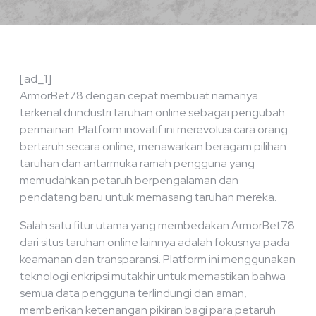
[ad_1]
ArmorBet78 dengan cepat membuat namanya
terkenal di industri taruhan online sebagai pengubah
permainan. Platform inovatif ini merevolusi cara orang
bertaruh secara online, menawarkan beragam pilihan
taruhan dan antarmuka ramah pengguna yang
memudahkan petaruh berpengalaman dan
pendatang baru untuk memasang taruhan mereka.
Salah satu fitur utama yang membedakan ArmorBet78
dari situs taruhan online lainnya adalah fokusnya pada
keamanan dan transparansi. Platform ini menggunakan
teknologi enkripsi mutakhir untuk memastikan bahwa
semua data pengguna terlindungi dan aman,
memberikan ketenangan pikiran bagi para petaruh