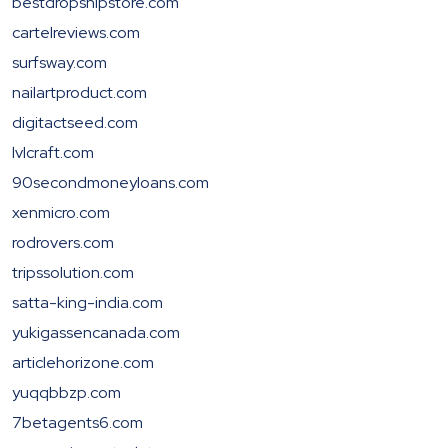
bestdropshipstore.com
cartelreviews.com
surfsway.com
nailartproduct.com
digitactseed.com
lvlcraft.com
90secondmoneyloans.com
xenmicro.com
rodrovers.com
tripssolution.com
satta-king-india.com
yukigassencanada.com
articlehorizone.com
yuqqbbzp.com
7betagents6.com