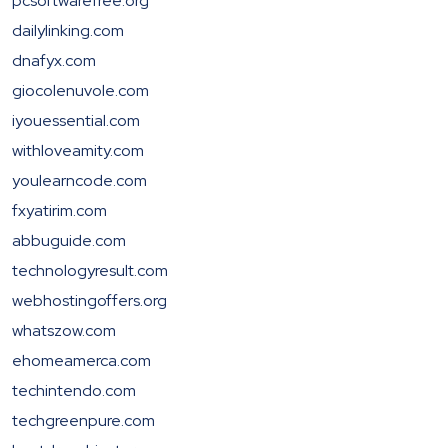
pcsoftwarefree.org
dailylinking.com
dnafyx.com
giocolenuvole.com
iyouessential.com
withloveamity.com
youlearncode.com
fxyatirim.com
abbuguide.com
technologyresult.com
webhostingoffers.org
whatszow.com
ehomeamerca.com
techintendo.com
techgreenpure.com