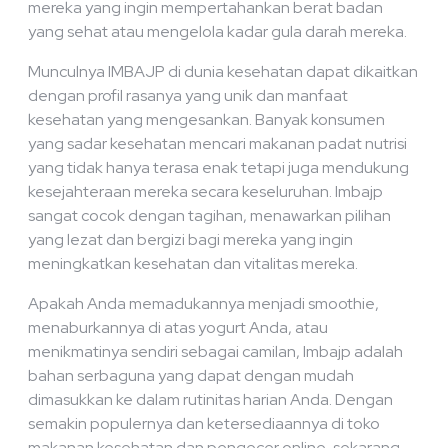
mereka yang ingin mempertahankan berat badan
yang sehat atau mengelola kadar gula darah mereka.
Munculnya IMBAJP di dunia kesehatan dapat dikaitkan
dengan profil rasanya yang unik dan manfaat
kesehatan yang mengesankan. Banyak konsumen
yang sadar kesehatan mencari makanan padat nutrisi
yang tidak hanya terasa enak tetapi juga mendukung
kesejahteraan mereka secara keseluruhan. Imbajp
sangat cocok dengan tagihan, menawarkan pilihan
yang lezat dan bergizi bagi mereka yang ingin
meningkatkan kesehatan dan vitalitas mereka.
Apakah Anda memadukannya menjadi smoothie,
menaburkannya di atas yogurt Anda, atau
menikmatinya sendiri sebagai camilan, Imbajp adalah
bahan serbaguna yang dapat dengan mudah
dimasukkan ke dalam rutinitas harian Anda. Dengan
semakin populernya dan ketersediaannya di toko
makanan kesehatan dan pengecer online, sekarang