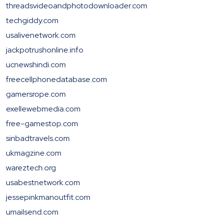
threadsvideoandphotodownloader.com
techgiddy.com
usalivenetwork.com
jackpotrushonline.info
ucnewshindi.com
freecellphonedatabase.com
gamersrope.com
exellewebmedia.com
free-gamestop.com
sinbadtravels.com
ukmagzine.com
wareztech.org
usabestnetwork.com
jessepinkmanoutfit.com
umailsend.com