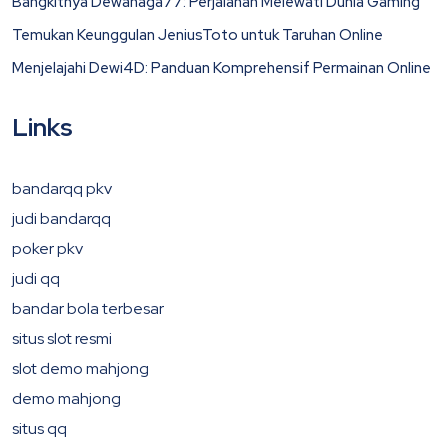
Bangkitnya Dewanaga77: Perjalanan Melewati Dunia Gaming
Temukan Keunggulan JeniusToto untuk Taruhan Online
Menjelajahi Dewi4D: Panduan Komprehensif Permainan Online
Links
bandarqq pkv
judi bandarqq
poker pkv
judi qq
bandar bola terbesar
situs slot resmi
slot demo mahjong
demo mahjong
situs qq