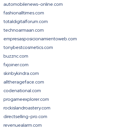
automobilenews-online.com
fashionalltimes.com
totaldigitalforum.com
technoarmaan.com
empresasposicionamientoweb.com
tonybestcosmetics.com
buzznc.com
fxjoiner.com
skinbykindra.com
alltherageface.com
codenational.com
progameexplorer.com
rockislandroastery.com
directselling-pro.com
revenuealarm.com