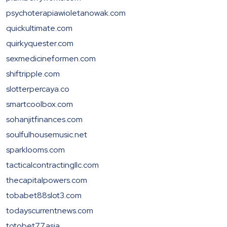
psychoterapiawioletanowak.com
quickultimate.com
quirkyquester.com
sexmedicineformen.com
shiftripple.com
slotterpercaya.co
smartcoolbox.com
sohanjitfinances.com
soulfulhousemusic.net
sparklooms.com
tacticalcontractingllc.com
thecapitalpowers.com
tobabet88slot3.com
todayscurrentnews.com
totobet77.asia