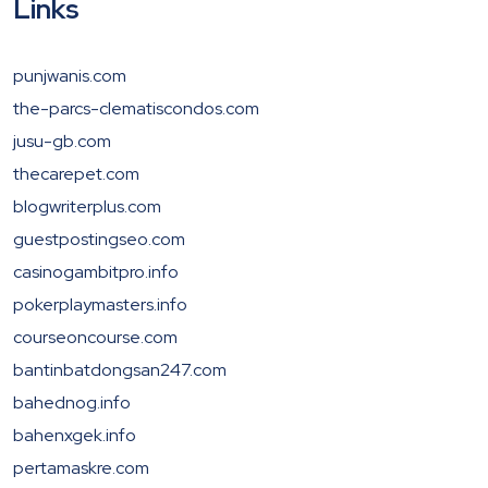
Links
punjwanis.com
the-parcs-clematiscondos.com
jusu-gb.com
thecarepet.com
blogwriterplus.com
guestpostingseo.com
casinogambitpro.info
pokerplaymasters.info
courseoncourse.com
bantinbatdongsan247.com
bahednog.info
bahenxgek.info
pertamaskre.com