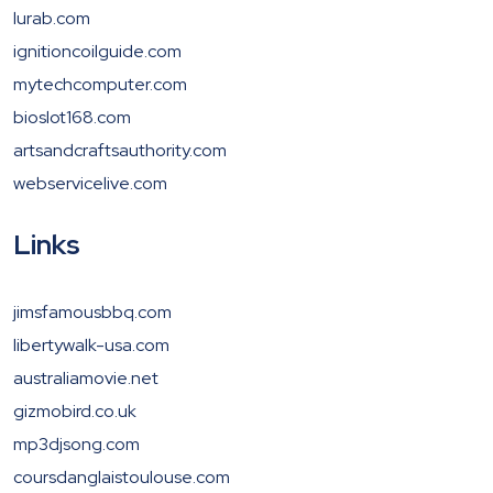
lurab.com
ignitioncoilguide.com
mytechcomputer.com
bioslot168.com
artsandcraftsauthority.com
webservicelive.com
Links
jimsfamousbbq.com
libertywalk-usa.com
australiamovie.net
gizmobird.co.uk
mp3djsong.com
coursdanglaistoulouse.com