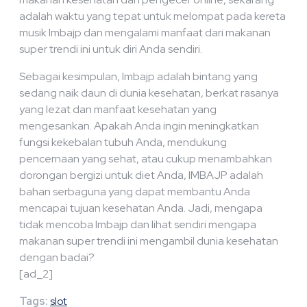
adalah waktu yang tepat untuk melompat pada kereta
musik Imbajp dan mengalami manfaat dari makanan
super trendi ini untuk diri Anda sendiri.
Sebagai kesimpulan, Imbajp adalah bintang yang
sedang naik daun di dunia kesehatan, berkat rasanya
yang lezat dan manfaat kesehatan yang
mengesankan. Apakah Anda ingin meningkatkan
fungsi kekebalan tubuh Anda, mendukung
pencernaan yang sehat, atau cukup menambahkan
dorongan bergizi untuk diet Anda, IMBAJP adalah
bahan serbaguna yang dapat membantu Anda
mencapai tujuan kesehatan Anda. Jadi, mengapa
tidak mencoba Imbajp dan lihat sendiri mengapa
makanan super trendi ini mengambil dunia kesehatan
dengan badai?
[ad_2]
Tags:
slot