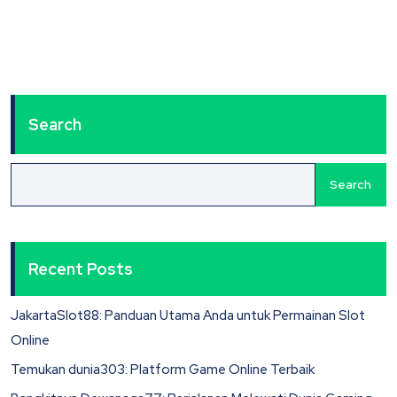
Search
Search
Recent Posts
JakartaSlot88: Panduan Utama Anda untuk Permainan Slot
Online
Temukan dunia303: Platform Game Online Terbaik