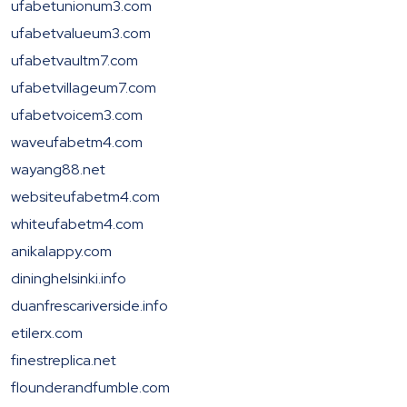
ufabetunionum3.com
ufabetvalueum3.com
ufabetvaultm7.com
ufabetvillageum7.com
ufabetvoicem3.com
waveufabetm4.com
wayang88.net
websiteufabetm4.com
whiteufabetm4.com
anikalappy.com
dininghelsinki.info
duanfrescariverside.info
etilerx.com
finestreplica.net
flounderandfumble.com