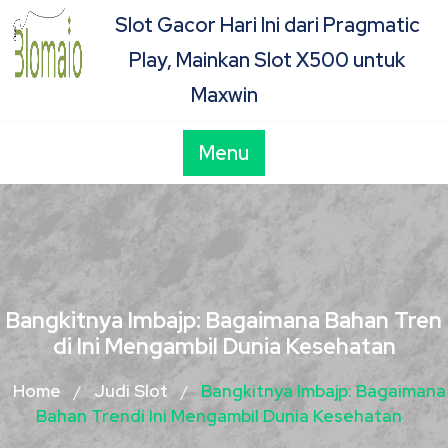
Skip
Slot Gacor Hari Ini dari Pragmatic
to
Play, Mainkan Slot X500 untuk
content
Maxwin
Menu
Bangkitnya Imbajp: Bagaimana Bahan Tren
di Ini Mengambil Dunia Kesehatan
Home
Judi Slot
Bangkitnya Imbajp: Bagaimana
/
/
Bahan Trendi Ini Mengambil Dunia Kesehatan