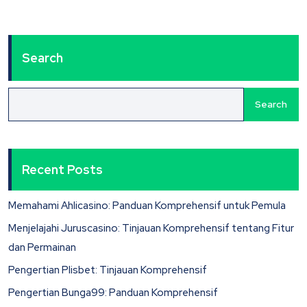
Search
Search
Recent Posts
Memahami Ahlicasino: Panduan Komprehensif untuk Pemula
Menjelajahi Juruscasino: Tinjauan Komprehensif tentang Fitur
dan Permainan
Pengertian Plisbet: Tinjauan Komprehensif
Pengertian Bunga99: Panduan Komprehensif