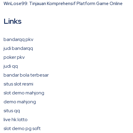
WinLose99: Tinjauan Komprehensif Platform Game Online
Links
bandarqq pkv
judi bandarqq
poker pkv
judi qq
bandar bola terbesar
situs slot resmi
slot demo mahjong
demo mahjong
situs qq
live hk lotto
slot demo pg soft