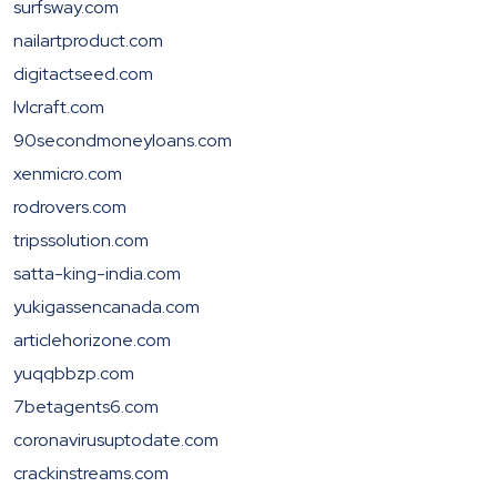
surfsway.com
nailartproduct.com
digitactseed.com
lvlcraft.com
90secondmoneyloans.com
xenmicro.com
rodrovers.com
tripssolution.com
satta-king-india.com
yukigassencanada.com
articlehorizone.com
yuqqbbzp.com
7betagents6.com
coronavirusuptodate.com
crackinstreams.com