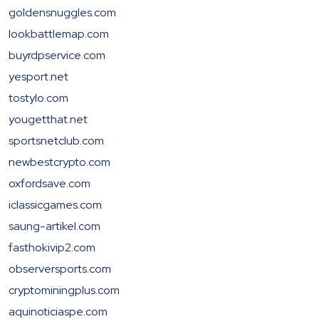
goldensnuggles.com
lookbattlemap.com
buyrdpservice.com
yesport.net
tostylo.com
yougetthat.net
sportsnetclub.com
newbestcrypto.com
oxfordsave.com
iclassicgames.com
saung-artikel.com
fasthokivip2.com
observersports.com
cryptominingplus.com
aquinoticiaspe.com