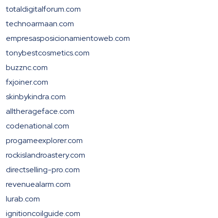
totaldigitalforum.com
technoarmaan.com
empresasposicionamientoweb.com
tonybestcosmetics.com
buzznc.com
fxjoiner.com
skinbykindra.com
alltherageface.com
codenational.com
progameexplorer.com
rockislandroastery.com
directselling-pro.com
revenuealarm.com
lurab.com
ignitioncoilguide.com