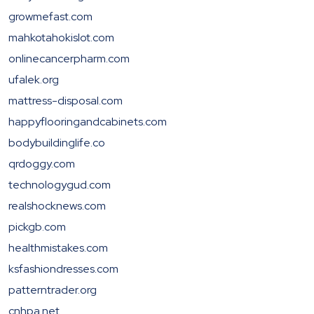
growmefast.com
mahkotahokislot.com
onlinecancerpharm.com
ufalek.org
mattress-disposal.com
happyflooringandcabinets.com
bodybuildinglife.co
qrdoggy.com
technologygud.com
realshocknews.com
pickgb.com
healthmistakes.com
ksfashiondresses.com
patterntrader.org
cnhpa.net