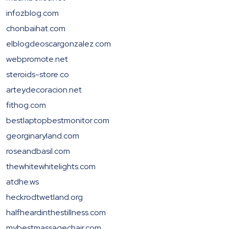
infozblog.com
chonbaihat.com
elblogdeoscargonzalez.com
webpromote.net
steroids-store.co
arteydecoracion.net
fithog.com
bestlaptopbestmonitor.com
georginaryland.com
roseandbasil.com
thewhitewhitelights.com
atdhe.ws
heckrodtwetland.org
halfheardinthestillness.com
mybestmassagechair.com