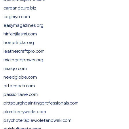
careandcure.biz
cogniyo.com
easymagazines.org
hirfanjilasmi.com
hometricks.org
leathercraftpro.com
microgridpower.org
mixiqo.com
needglobe.com
ortocoach.com
passionawe.com
pittsburghpaintingprofessionals.com
plumberryworks.com
psychoterapiawioletanowak.com
quickultimate.com