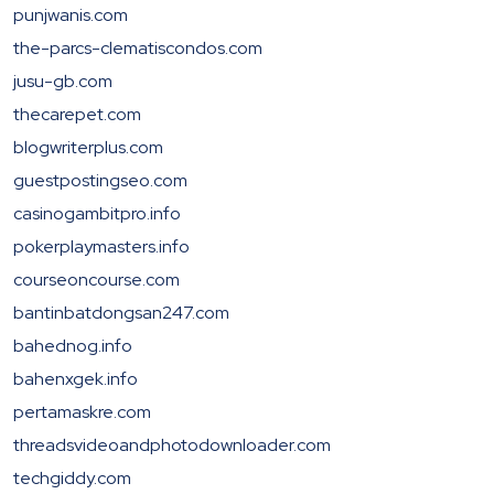
punjwanis.com
the-parcs-clematiscondos.com
jusu-gb.com
thecarepet.com
blogwriterplus.com
guestpostingseo.com
casinogambitpro.info
pokerplaymasters.info
courseoncourse.com
bantinbatdongsan247.com
bahednog.info
bahenxgek.info
pertamaskre.com
threadsvideoandphotodownloader.com
techgiddy.com