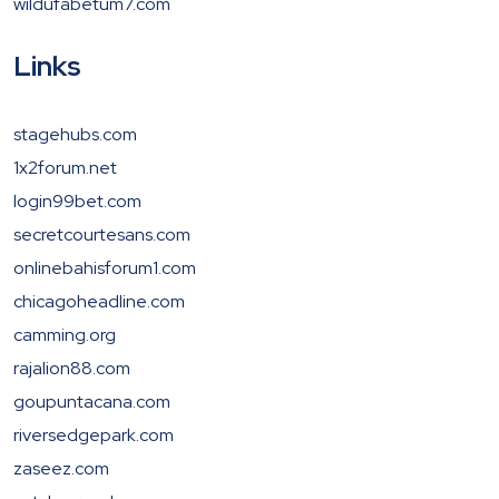
wildufabetum7.com
Links
stagehubs.com
1x2forum.net
login99bet.com
secretcourtesans.com
onlinebahisforum1.com
chicagoheadline.com
camming.org
rajalion88.com
goupuntacana.com
riversedgepark.com
zaseez.com