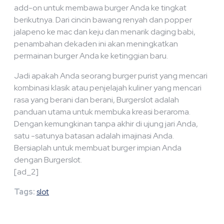
add-on untuk membawa burger Anda ke tingkat
berikutnya. Dari cincin bawang renyah dan popper
jalapeno ke mac dan keju dan menarik daging babi,
penambahan dekaden ini akan meningkatkan
permainan burger Anda ke ketinggian baru.
Jadi apakah Anda seorang burger purist yang mencari
kombinasi klasik atau penjelajah kuliner yang mencari
rasa yang berani dan berani, Burgerslot adalah
panduan utama untuk membuka kreasi beraroma.
Dengan kemungkinan tanpa akhir di ujung jari Anda,
satu -satunya batasan adalah imajinasi Anda.
Bersiaplah untuk membuat burger impian Anda
dengan Burgerslot.
[ad_2]
Tags:
slot