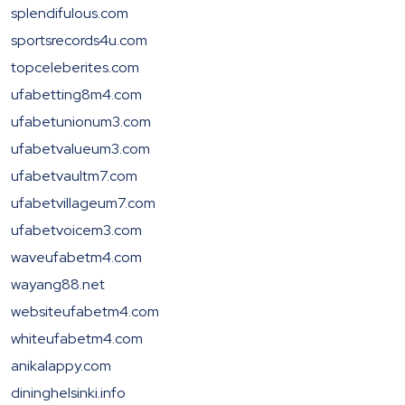
splendifulous.com
sportsrecords4u.com
topceleberites.com
ufabetting8m4.com
ufabetunionum3.com
ufabetvalueum3.com
ufabetvaultm7.com
ufabetvillageum7.com
ufabetvoicem3.com
waveufabetm4.com
wayang88.net
websiteufabetm4.com
whiteufabetm4.com
anikalappy.com
dininghelsinki.info