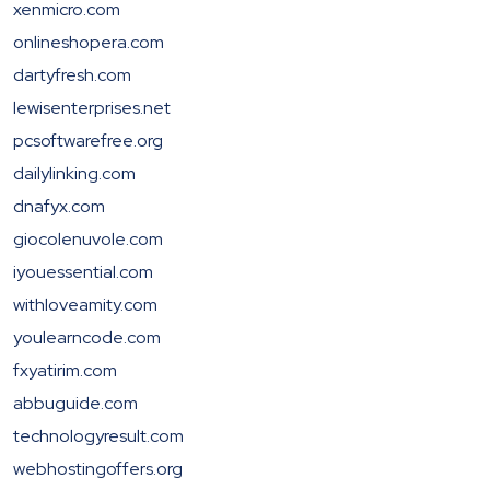
xenmicro.com
onlineshopera.com
dartyfresh.com
lewisenterprises.net
pcsoftwarefree.org
dailylinking.com
dnafyx.com
giocolenuvole.com
iyouessential.com
withloveamity.com
youlearncode.com
fxyatirim.com
abbuguide.com
technologyresult.com
webhostingoffers.org