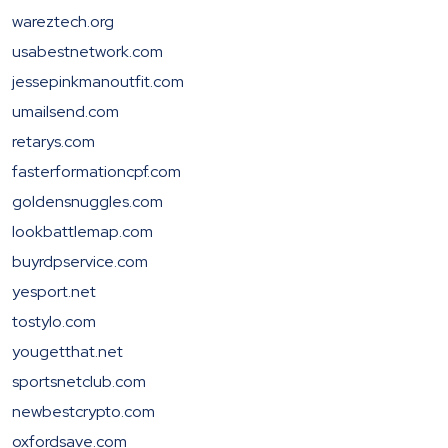
wareztech.org
usabestnetwork.com
jessepinkmanoutfit.com
umailsend.com
retarys.com
fasterformationcpf.com
goldensnuggles.com
lookbattlemap.com
buyrdpservice.com
yesport.net
tostylo.com
yougetthat.net
sportsnetclub.com
newbestcrypto.com
oxfordsave.com