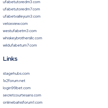
ufabetutoredm3.com
ufabetutoredm7.com
ufabetvalleyum3.com
veloxview.com
westufabetm3.com
whiskeybrothersllc.com
wildufabetum7.com
Links
stagehubs.com
1x2forum.net
login99bet.com
secretcourtesans.com
onlinebahisforum1.com