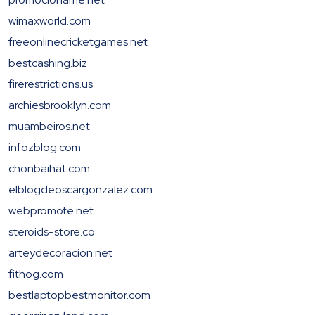
wimaxworld.com
freeonlinecricketgames.net
bestcashing.biz
firerestrictions.us
archiesbrooklyn.com
muambeiros.net
infozblog.com
chonbaihat.com
elblogdeoscargonzalez.com
webpromote.net
steroids-store.co
arteydecoracion.net
fithog.com
bestlaptopbestmonitor.com