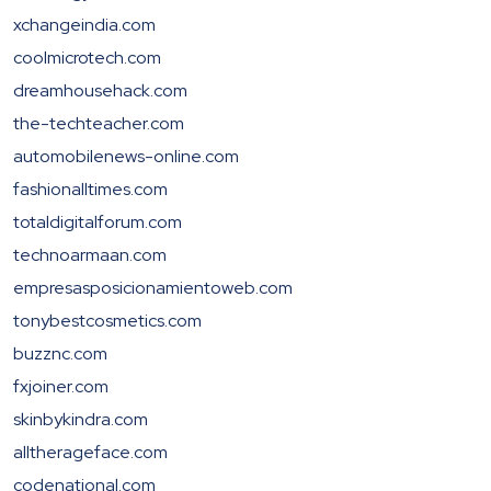
xchangeindia.com
coolmicrotech.com
dreamhousehack.com
the-techteacher.com
automobilenews-online.com
fashionalltimes.com
totaldigitalforum.com
technoarmaan.com
empresasposicionamientoweb.com
tonybestcosmetics.com
buzznc.com
fxjoiner.com
skinbykindra.com
alltherageface.com
codenational.com