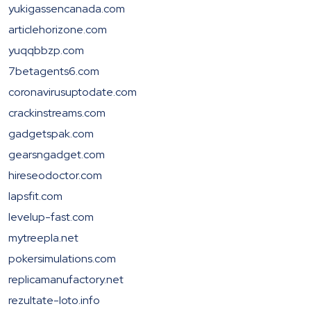
yukigassencanada.com
articlehorizone.com
yuqqbbzp.com
7betagents6.com
coronavirusuptodate.com
crackinstreams.com
gadgetspak.com
gearsngadget.com
hireseodoctor.com
lapsfit.com
levelup-fast.com
mytreepla.net
pokersimulations.com
replicamanufactory.net
rezultate-loto.info