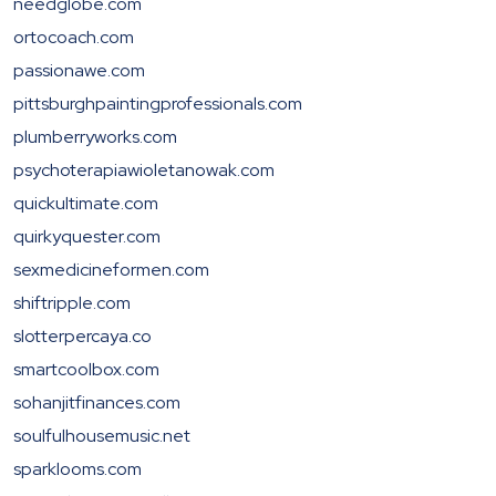
needglobe.com
ortocoach.com
passionawe.com
pittsburghpaintingprofessionals.com
plumberryworks.com
psychoterapiawioletanowak.com
quickultimate.com
quirkyquester.com
sexmedicineformen.com
shiftripple.com
slotterpercaya.co
smartcoolbox.com
sohanjitfinances.com
soulfulhousemusic.net
sparklooms.com