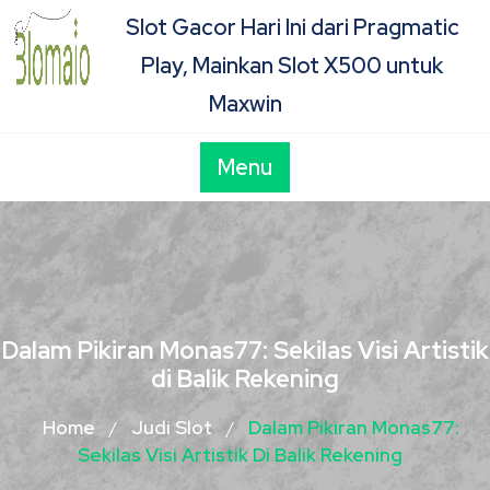
Skip
Slot Gacor Hari Ini dari Pragmatic
to
Play, Mainkan Slot X500 untuk
content
Maxwin
Menu
Dalam Pikiran Monas77: Sekilas Visi Artistik
di Balik Rekening
Home
Judi Slot
Dalam Pikiran Monas77:
/
/
Sekilas Visi Artistik Di Balik Rekening