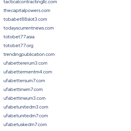
tacticalcontractingllc.com
thecapitalpowers.com
tobabet88slot3.com
todayscurrentnews.com
totobet77.asia
totobet77.org
trendingpublication.com
ufabettererum3.com
ufabettermentm4.com
ufabettersum7.com
ufabettinwm7.com
ufabettinwum3.com
ufabetunitedm3.com
ufabetunitedm7.com
ufabetuskedm7.com