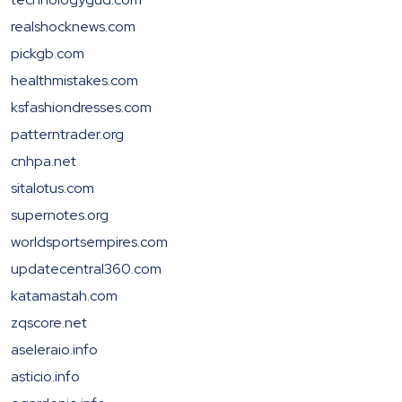
realshocknews.com
pickgb.com
healthmistakes.com
ksfashiondresses.com
patterntrader.org
cnhpa.net
sitalotus.com
supernotes.org
worldsportsempires.com
updatecentral360.com
katamastah.com
zqscore.net
aseleraio.info
asticio.info