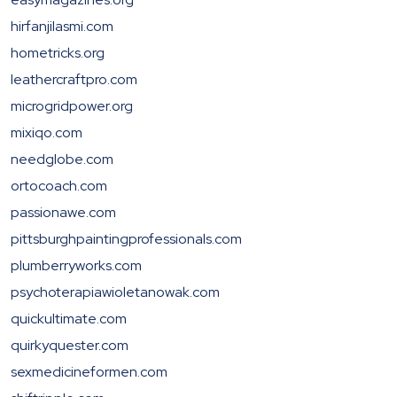
hirfanjilasmi.com
hometricks.org
leathercraftpro.com
microgridpower.org
mixiqo.com
needglobe.com
ortocoach.com
passionawe.com
pittsburghpaintingprofessionals.com
plumberryworks.com
psychoterapiawioletanowak.com
quickultimate.com
quirkyquester.com
sexmedicineformen.com