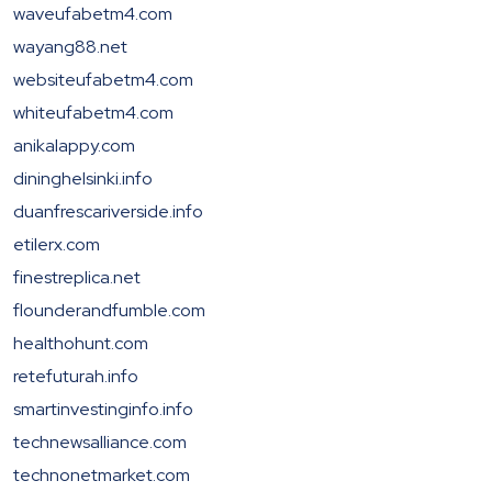
waveufabetm4.com
wayang88.net
websiteufabetm4.com
whiteufabetm4.com
anikalappy.com
dininghelsinki.info
duanfrescariverside.info
etilerx.com
finestreplica.net
flounderandfumble.com
healthohunt.com
retefuturah.info
smartinvestinginfo.info
technewsalliance.com
technonetmarket.com