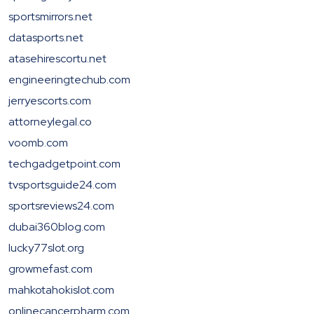
sportsmirrors.net
datasports.net
atasehirescortu.net
engineeringtechub.com
jerryescorts.com
attorneylegal.co
voomb.com
techgadgetpoint.com
tvsportsguide24.com
sportsreviews24.com
dubai360blog.com
lucky77slot.org
growmefast.com
mahkotahokislot.com
onlinecancerpharm.com