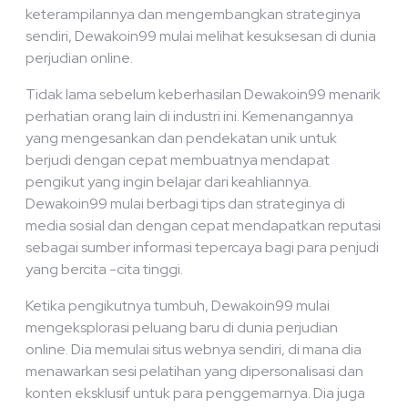
keterampilannya dan mengembangkan strateginya
sendiri, Dewakoin99 mulai melihat kesuksesan di dunia
perjudian online.
Tidak lama sebelum keberhasilan Dewakoin99 menarik
perhatian orang lain di industri ini. Kemenangannya
yang mengesankan dan pendekatan unik untuk
berjudi dengan cepat membuatnya mendapat
pengikut yang ingin belajar dari keahliannya.
Dewakoin99 mulai berbagi tips dan strateginya di
media sosial dan dengan cepat mendapatkan reputasi
sebagai sumber informasi tepercaya bagi para penjudi
yang bercita -cita tinggi.
Ketika pengikutnya tumbuh, Dewakoin99 mulai
mengeksplorasi peluang baru di dunia perjudian
online. Dia memulai situs webnya sendiri, di mana dia
menawarkan sesi pelatihan yang dipersonalisasi dan
konten eksklusif untuk para penggemarnya. Dia juga