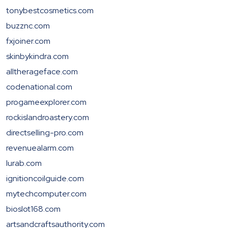
tonybestcosmetics.com
buzznc.com
fxjoiner.com
skinbykindra.com
alltherageface.com
codenational.com
progameexplorer.com
rockislandroastery.com
directselling-pro.com
revenuealarm.com
lurab.com
ignitioncoilguide.com
mytechcomputer.com
bioslot168.com
artsandcraftsauthority.com