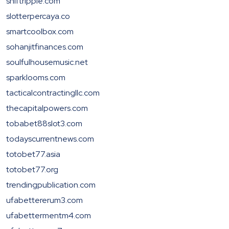
shiftripple.com
slotterpercaya.co
smartcoolbox.com
sohanjitfinances.com
soulfulhousemusic.net
sparklooms.com
tacticalcontractingllc.com
thecapitalpowers.com
tobabet88slot3.com
todayscurrentnews.com
totobet77.asia
totobet77.org
trendingpublication.com
ufabettererum3.com
ufabettermentm4.com