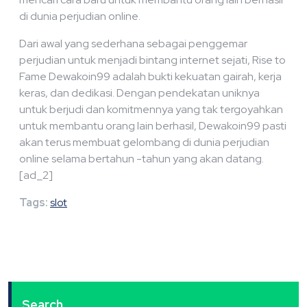
di dunia perjudian online.
Dari awal yang sederhana sebagai penggemar
perjudian untuk menjadi bintang internet sejati, Rise to
Fame Dewakoin99 adalah bukti kekuatan gairah, kerja
keras, dan dedikasi. Dengan pendekatan uniknya
untuk berjudi dan komitmennya yang tak tergoyahkan
untuk membantu orang lain berhasil, Dewakoin99 pasti
akan terus membuat gelombang di dunia perjudian
online selama bertahun -tahun yang akan datang.
[ad_2]
Tags:
slot
Search