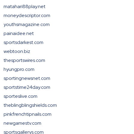
matahari88play.net
moneydescriptor.com
youthsmagazine.com
painaidee.net
sportsdarkest.com
webtoon.biz
thesportswires.com
hyungpro.com
sportingnewsnet.com
sportstime24day.com
sporteslive.com
theblingblingshields.com
pinkfrenchtipnails.com
newgamestv.com
sportsgallerys.com