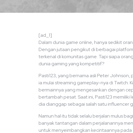
[ad_1]
Dalam dunia game online, hanya sedikit ora
Dengan jutaan pengikut di berbagai platform
terkenal di komunitas game. Tapi siapa oran
dunia gaming yang kompetitif?
Pasti123, yang bernama asli Peter Johnson, 
ia mulai streaming gameplay-nya di Twitch. 
bermainnya yang mengesankan dengan cepat
bertambah pesat. Saat ini, Pasti123 memiliki
dia dianggap sebagai salah satu influencer g
Namun hal itu tidak selalu berjalan mulus ba
banyak tantangan dalam perjalanannya menuj
untuk menyeimbangkan kecintaannya pada g