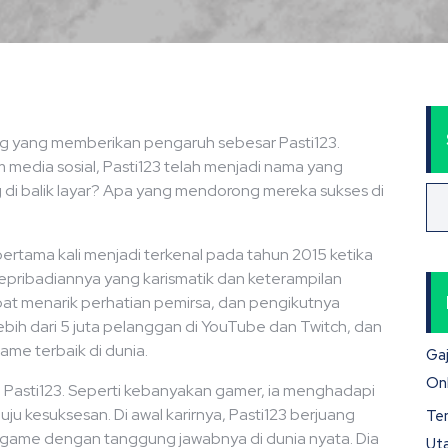
ng yang memberikan pengaruh sebesar Pasti123.
 media sosial, Pasti123 telah menjadi nama yang
g di balik layar? Apa yang mendorong mereka sukses di
pertama kali menjadi terkenal pada tahun 2015 ketika
Kepribadiannya yang karismatik dan keterampilan
 menarik perhatian pemirsa, dan pengikutnya
 lebih dari 5 juta pelanggan di YouTube dan Twitch, dan
ame terbaik di dunia.
Ga
Onl
gi Pasti123. Seperti kebanyakan gamer, ia menghadapi
u kesuksesan. Di awal karirnya, Pasti123 berjuang
Tem
ame dengan tanggung jawabnya di dunia nyata. Dia
Ut