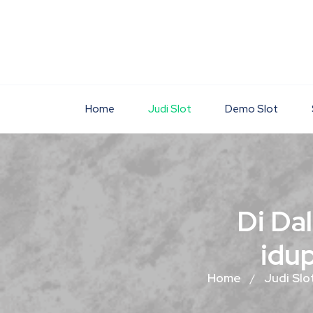
Skip
to
content
Home
Judi Slot
Demo Slot
Di Da
idu
Home
Judi Slo
/