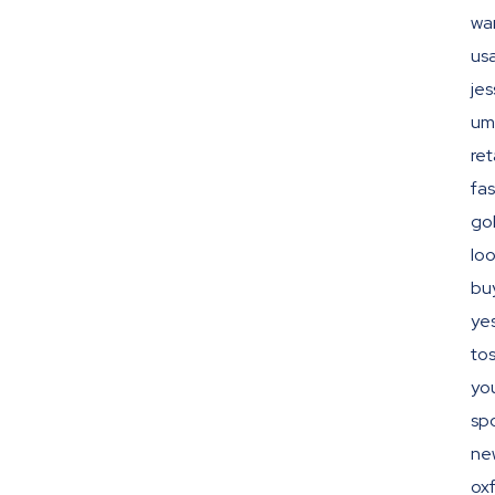
wa
us
je
um
re
fa
go
lo
bu
ye
to
yo
sp
ne
ox