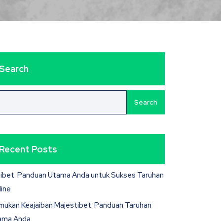
Search
Search
Recent Posts
jibet: Panduan Utama Anda untuk Sukses Taruhan
ine
ukan Keajaiban Majestibet: Panduan Taruhan
ama Anda