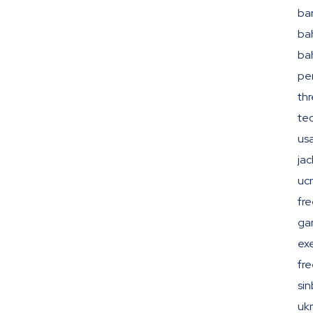
ba
ba
ba
pe
th
te
us
jac
uc
fr
ga
ex
fr
si
uk