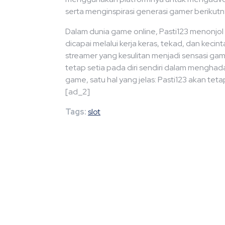
serta menginspirasi generasi gamer berikut
Dalam dunia game online, Pasti123 menonjo
dicapai melalui kerja keras, tekad, dan keci
streamer yang kesulitan menjadi sensasi ga
tetap setia pada diri sendiri dalam menghada
game, satu hal yang jelas: Pasti123 akan teta
[ad_2]
Tags:
slot