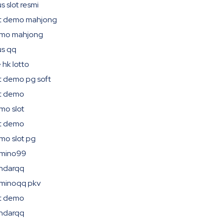
us slot resmi
ot demo mahjong
mo mahjong
us qq
e hk lotto
ot demo pg soft
ot demo
mo slot
ot demo
mo slot pg
mino99
ndarqq
minoqq pkv
ot demo
ndarqq