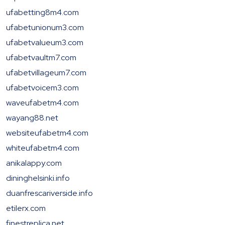
ufabetting8m4.com
ufabetunionum3.com
ufabetvalueum3.com
ufabetvaultm7.com
ufabetvillageum7.com
ufabetvoicem3.com
waveufabetm4.com
wayang88.net
websiteufabetm4.com
whiteufabetm4.com
anikalappy.com
dininghelsinki.info
duanfrescariverside.info
etilerx.com
finestreplica.net