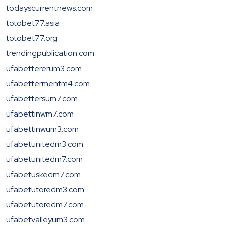
todayscurrentnews.com
totobet77.asia
totobet77.org
trendingpublication.com
ufabettererum3.com
ufabettermentm4.com
ufabettersum7.com
ufabettinwm7.com
ufabettinwum3.com
ufabetunitedm3.com
ufabetunitedm7.com
ufabetuskedm7.com
ufabetutoredm3.com
ufabetutoredm7.com
ufabetvalleyum3.com