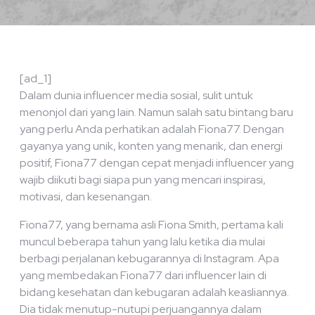
[ad_1]
Dalam dunia influencer media sosial, sulit untuk
menonjol dari yang lain. Namun salah satu bintang baru
yang perlu Anda perhatikan adalah Fiona77. Dengan
gayanya yang unik, konten yang menarik, dan energi
positif, Fiona77 dengan cepat menjadi influencer yang
wajib diikuti bagi siapa pun yang mencari inspirasi,
motivasi, dan kesenangan.
Fiona77, yang bernama asli Fiona Smith, pertama kali
muncul beberapa tahun yang lalu ketika dia mulai
berbagi perjalanan kebugarannya di Instagram. Apa
yang membedakan Fiona77 dari influencer lain di
bidang kesehatan dan kebugaran adalah keasliannya.
Dia tidak menutup-nutupi perjuangannya dalam