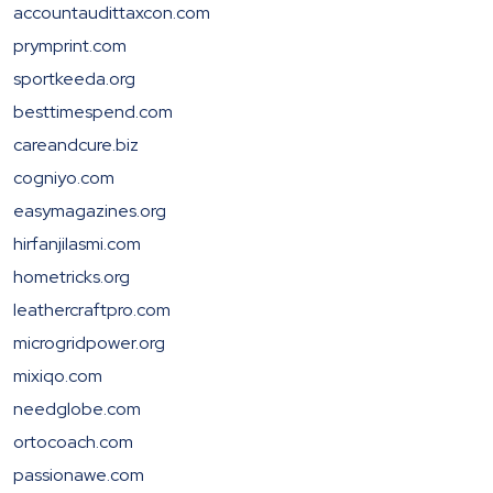
accountaudittaxcon.com
prymprint.com
sportkeeda.org
besttimespend.com
careandcure.biz
cogniyo.com
easymagazines.org
hirfanjilasmi.com
hometricks.org
leathercraftpro.com
microgridpower.org
mixiqo.com
needglobe.com
ortocoach.com
passionawe.com