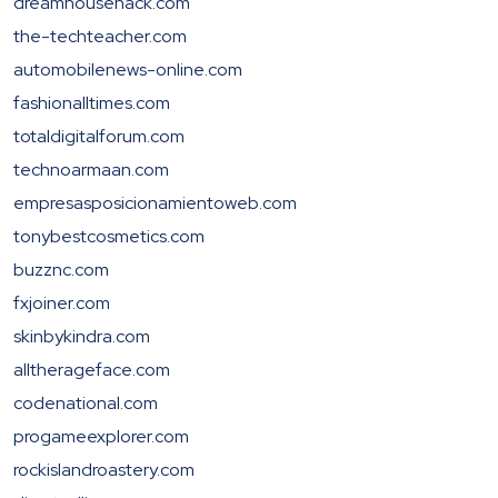
dreamhousehack.com
the-techteacher.com
automobilenews-online.com
fashionalltimes.com
totaldigitalforum.com
technoarmaan.com
empresasposicionamientoweb.com
tonybestcosmetics.com
buzznc.com
fxjoiner.com
skinbykindra.com
alltherageface.com
codenational.com
progameexplorer.com
rockislandroastery.com