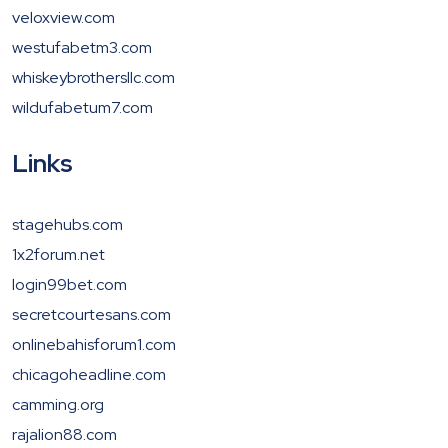
veloxview.com
westufabetm3.com
whiskeybrothersllc.com
wildufabetum7.com
Links
stagehubs.com
1x2forum.net
login99bet.com
secretcourtesans.com
onlinebahisforum1.com
chicagoheadline.com
camming.org
rajalion88.com