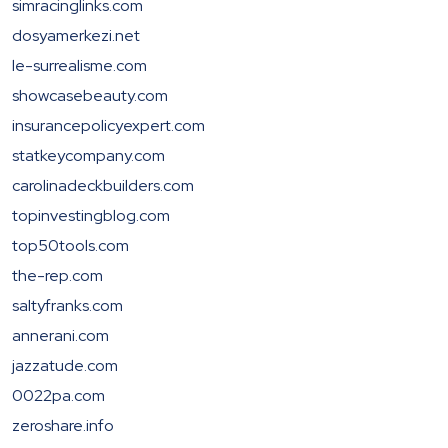
simracinglinks.com
dosyamerkezi.net
le-surrealisme.com
showcasebeauty.com
insurancepolicyexpert.com
statkeycompany.com
carolinadeckbuilders.com
topinvestingblog.com
top50tools.com
the-rep.com
saltyfranks.com
annerani.com
jazzatude.com
0022pa.com
zeroshare.info