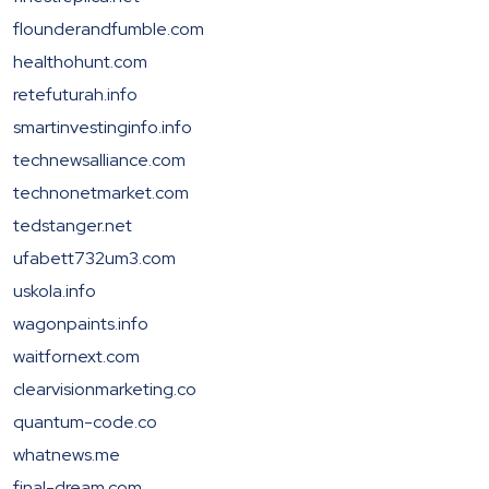
flounderandfumble.com
healthohunt.com
retefuturah.info
smartinvestinginfo.info
technewsalliance.com
technonetmarket.com
tedstanger.net
ufabett732um3.com
uskola.info
wagonpaints.info
waitfornext.com
clearvisionmarketing.co
quantum-code.co
whatnews.me
final-dream.com