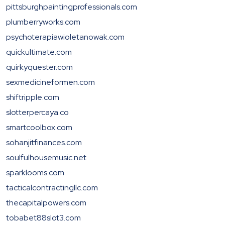
pittsburghpaintingprofessionals.com
plumberryworks.com
psychoterapiawioletanowak.com
quickultimate.com
quirkyquester.com
sexmedicineformen.com
shiftripple.com
slotterpercaya.co
smartcoolbox.com
sohanjitfinances.com
soulfulhousemusic.net
sparklooms.com
tacticalcontractingllc.com
thecapitalpowers.com
tobabet88slot3.com