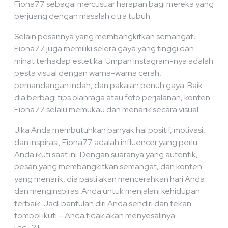
Fiona77 sebagai mercusuar harapan bagi mereka yang
berjuang dengan masalah citra tubuh.
Selain pesannya yang membangkitkan semangat,
Fiona77 juga memiliki selera gaya yang tinggi dan
minat terhadap estetika. Umpan Instagram-nya adalah
pesta visual dengan warna-warna cerah,
pemandangan indah, dan pakaian penuh gaya. Baik
dia berbagi tips olahraga atau foto perjalanan, konten
Fiona77 selalu memukau dan menarik secara visual.
Jika Anda membutuhkan banyak hal positif, motivasi,
dan inspirasi, Fiona77 adalah influencer yang perlu
Anda ikuti saat ini. Dengan suaranya yang autentik,
pesan yang membangkitkan semangat, dan konten
yang menarik, dia pasti akan mencerahkan hari Anda
dan menginspirasi Anda untuk menjalani kehidupan
terbaik. Jadi bantulah diri Anda sendiri dan tekan
tombol ikuti – Anda tidak akan menyesalinya.
[ad_2]