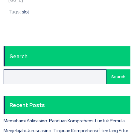
Tags:
slot
Search
Search
Recent Posts
Memahami Ahlicasino: Panduan Komprehensif untuk Pemula
Menjelajahi Juruscasino: Tinjauan Komprehensif tentang Fitur