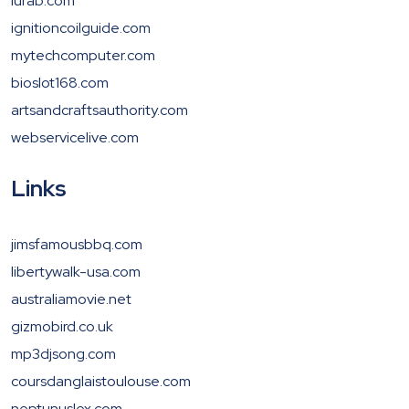
lurab.com
ignitioncoilguide.com
mytechcomputer.com
bioslot168.com
artsandcraftsauthority.com
webservicelive.com
Links
jimsfamousbbq.com
libertywalk-usa.com
australiamovie.net
gizmobird.co.uk
mp3djsong.com
coursdanglaistoulouse.com
neptunuslex.com