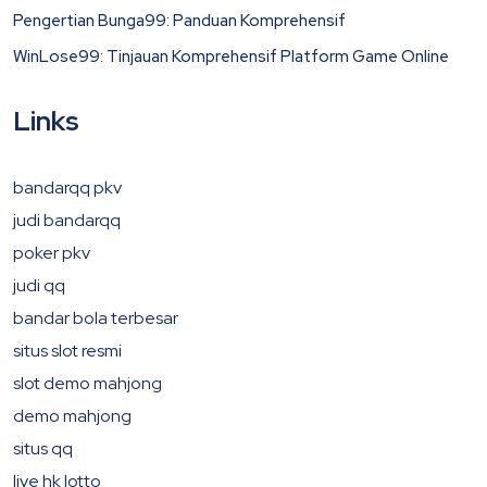
Pengertian Bunga99: Panduan Komprehensif
WinLose99: Tinjauan Komprehensif Platform Game Online
Links
bandarqq pkv
judi bandarqq
poker pkv
judi qq
bandar bola terbesar
situs slot resmi
slot demo mahjong
demo mahjong
situs qq
live hk lotto