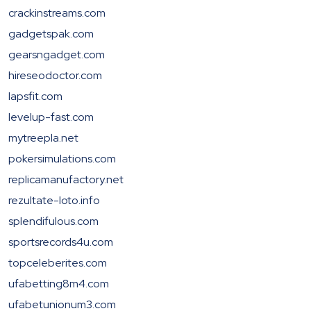
crackinstreams.com
gadgetspak.com
gearsngadget.com
hireseodoctor.com
lapsfit.com
levelup-fast.com
mytreepla.net
pokersimulations.com
replicamanufactory.net
rezultate-loto.info
splendifulous.com
sportsrecords4u.com
topceleberites.com
ufabetting8m4.com
ufabetunionum3.com