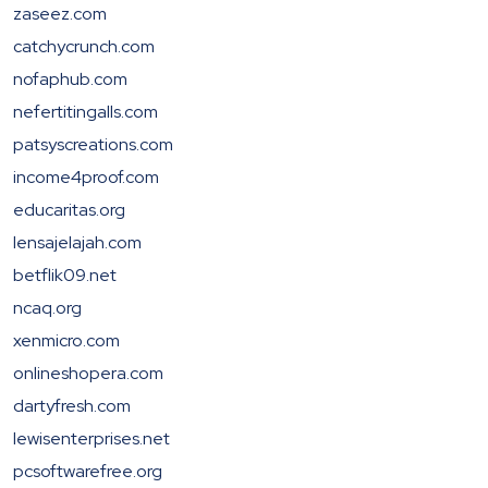
zaseez.com
catchycrunch.com
nofaphub.com
nefertitingalls.com
patsyscreations.com
income4proof.com
educaritas.org
lensajelajah.com
betflik09.net
ncaq.org
xenmicro.com
onlineshopera.com
dartyfresh.com
lewisenterprises.net
pcsoftwarefree.org