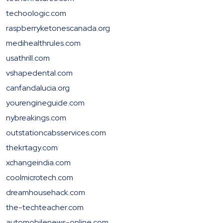
techoologic.com
raspberryketonescanada.org
medihealthrules.com
usathrill.com
vshapedental.com
canfandalucia.org
yourengineguide.com
nybreakings.com
outstationcabsservices.com
thekrtagy.com
xchangeindia.com
coolmicrotech.com
dreamhousehack.com
the-techteacher.com
automobilenews-online.com