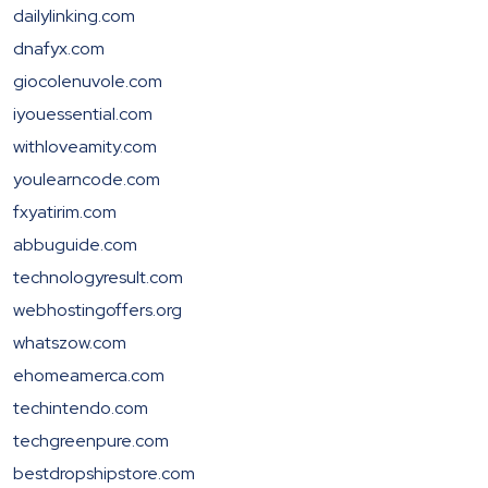
dailylinking.com
dnafyx.com
giocolenuvole.com
iyouessential.com
withloveamity.com
youlearncode.com
fxyatirim.com
abbuguide.com
technologyresult.com
webhostingoffers.org
whatszow.com
ehomeamerca.com
techintendo.com
techgreenpure.com
bestdropshipstore.com