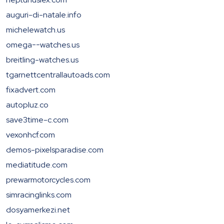
auguri-di-natale.info
michelewatch.us
omega--watches.us
breitling-watches.us
tgarnettcentrallautoads.com
fixadvert.com
autopluz.co
save3time-c.com
vexonhcf.com
demos-pixelsparadise.com
mediatitude.com
prewarmotorcycles.com
simracinglinks.com
dosyamerkezi.net