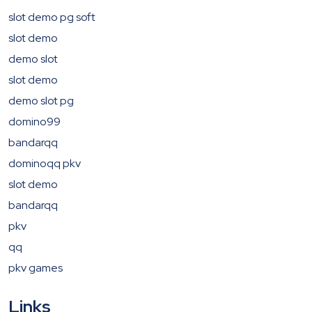
slot demo pg soft
slot demo
demo slot
slot demo
demo slot pg
domino99
bandarqq
dominoqq pkv
slot demo
bandarqq
pkv
qq
pkv games
Links