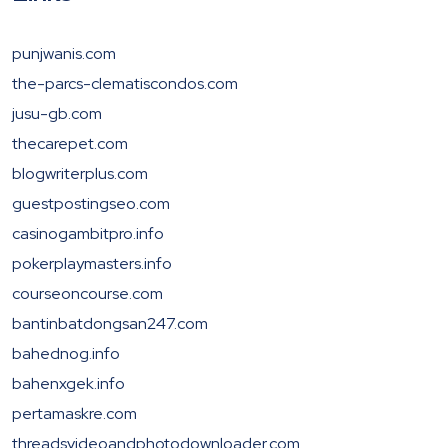
punjwanis.com
the-parcs-clematiscondos.com
jusu-gb.com
thecarepet.com
blogwriterplus.com
guestpostingseo.com
casinogambitpro.info
pokerplaymasters.info
courseoncourse.com
bantinbatdongsan247.com
bahednog.info
bahenxgek.info
pertamaskre.com
threadsvideoandphotodownloader.com