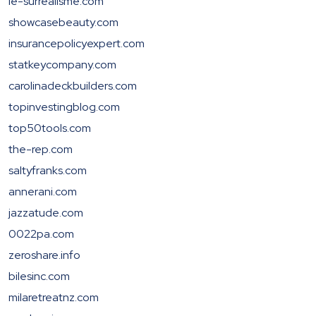
le-surrealisme.com
showcasebeauty.com
insurancepolicyexpert.com
statkeycompany.com
carolinadeckbuilders.com
topinvestingblog.com
top50tools.com
the-rep.com
saltyfranks.com
annerani.com
jazzatude.com
0022pa.com
zeroshare.info
bilesinc.com
milaretreatnz.com