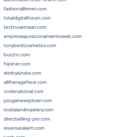
fashionalltimes.com
totaldigitalforum.com
technoarmaan.com
empresasposicionamientoweb.com
tonybestcosmetics.com
buzznc.com
fxjoiner.com
skinbykindra.com
alltherageface.com
codenational.com
progameexplorer.com
rockislandroastery.com
directselling-pro.com
revenuealarm.com