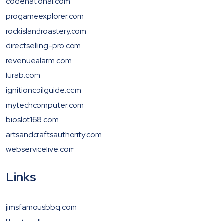
codenational.com
progameexplorer.com
rockislandroastery.com
directselling-pro.com
revenuealarm.com
lurab.com
ignitioncoilguide.com
mytechcomputer.com
bioslot168.com
artsandcraftsauthority.com
webservicelive.com
Links
jimsfamousbbq.com