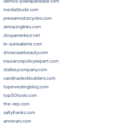
demos-pixelsparadise.com
mediatitude.com
prewarmotorcycles.com
simracinglinks.com
dosyamerkezi.net
le-surrealisme.com
showcasebeauty.com
insurancepolicyexpert.com
statkeycompany.com
carolinadeckbuilders.com
topinvestingblog.com
top50tools.com
the-rep.com
saltyfranks.com
annerani.com