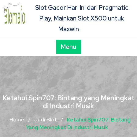
Skip
Slot Gacor Hari Ini dari Pragmatic
to
Play, Mainkan Slot X500 untuk
content
Maxwin
Menu
Ketahui Spin707: Bintang yang Meningkat
di Industri Musik
Home
Judi Slot
Ketahui Spin707: Bintang
/
/
Yang Meningkat Di Industri Musik