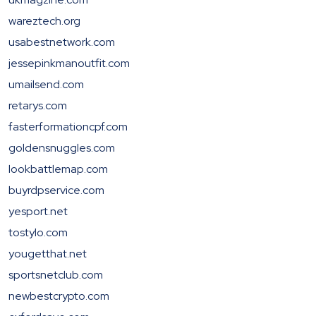
wareztech.org
usabestnetwork.com
jessepinkmanoutfit.com
umailsend.com
retarys.com
fasterformationcpf.com
goldensnuggles.com
lookbattlemap.com
buyrdpservice.com
yesport.net
tostylo.com
yougetthat.net
sportsnetclub.com
newbestcrypto.com