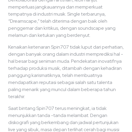
memperluas jangkauannya dan memperkuat
tempatnya di industri musik. Single terbarunya,
“Dreamscape,” telah diterima dengan baik oleh
penggemar dan kritikus, dengan soundscape yang
melamun dan ketukan yang berdenyut.
Kenaikan ketenaran Spin707 tidak luput dari perhatian,
dengan banyak orang dalam industri memprediksi hal -
hal besar bagi seniman muda. Pendekatan inovatifnya
terhadap produksi musik, ditambah dengan kehadiran
panggung karismatiknya, telah membuatnya
mendapatkan reputasi sebagai salah satu talenta
paling menarik yang muncul dalam beberapa tahun
terakhir.
Saat bintang Spin707 terus meningkat, ia tidak
menunjukkan tanda -tanda melambat. Dengan
diskografi yang berkembang dan jadwal pertunjukan
live yang sibuk, masa depan terlihat cerah bagi musisi