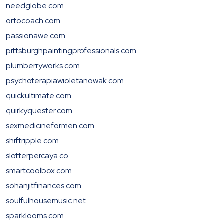
needglobe.com
ortocoach.com
passionawe.com
pittsburghpaintingprofessionals.com
plumberryworks.com
psychoterapiawioletanowak.com
quickultimate.com
quirkyquester.com
sexmedicineformen.com
shiftripple.com
slotterpercaya.co
smartcoolbox.com
sohanjitfinances.com
soulfulhousemusic.net
sparklooms.com