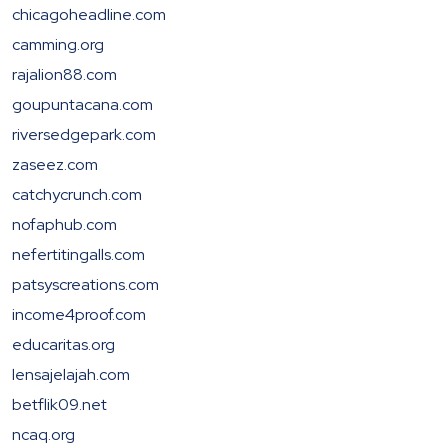
chicagoheadline.com
camming.org
rajalion88.com
goupuntacana.com
riversedgepark.com
zaseez.com
catchycrunch.com
nofaphub.com
nefertitingalls.com
patsyscreations.com
income4proof.com
educaritas.org
lensajelajah.com
betflik09.net
ncaq.org