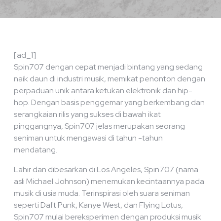
[ad_1]
Spin707 dengan cepat menjadi bintang yang sedang
naik daun di industri musik, memikat penonton dengan
perpaduan unik antara ketukan elektronik dan hip-
hop. Dengan basis penggemar yang berkembang dan
serangkaian rilis yang sukses di bawah ikat
pinggangnya, Spin707 jelas merupakan seorang
seniman untuk mengawasi di tahun -tahun
mendatang.
Lahir dan dibesarkan di Los Angeles, Spin707 (nama
asli Michael Johnson) menemukan kecintaannya pada
musik di usia muda. Terinspirasi oleh suara seniman
seperti Daft Punk, Kanye West, dan Flying Lotus,
Spin707 mulai bereksperimen dengan produksi musik