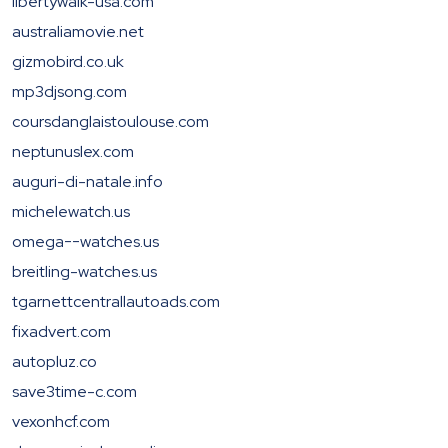
libertywalk-usa.com
australiamovie.net
gizmobird.co.uk
mp3djsong.com
coursdanglaistoulouse.com
neptunuslex.com
auguri-di-natale.info
michelewatch.us
omega--watches.us
breitling-watches.us
tgarnettcentrallautoads.com
fixadvert.com
autopluz.co
save3time-c.com
vexonhcf.com