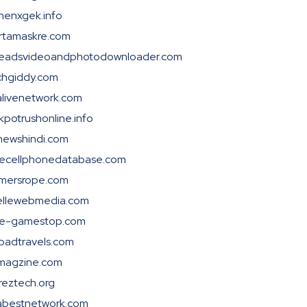
henxgek.info
rtamaskre.com
readsvideoandphotodownloader.com
chgiddy.com
alivenetwork.com
kpotrushonline.info
newshindi.com
eecellphonedatabase.com
mersrope.com
ellewebmedia.com
ee-gamestop.com
nbadtravels.com
magzine.com
reztech.org
abestnetwork.com