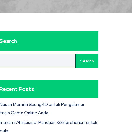
Search
Search
Recent Posts
 Alasan Memilih Saung4D untuk Pengalaman
rmain Game Online Anda
mahami Ahlicasino: Panduan Komprehensif untuk
mula