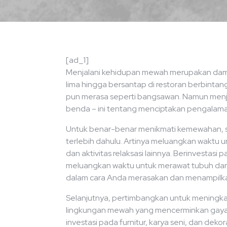
[ad_1]
Menjalani kehidupan mewah merupakan damb
lima hingga bersantap di restoran berbinta
pun merasa seperti bangsawan. Namun menja
benda – ini tentang menciptakan pengala
Untuk benar-benar menikmati kemewahan, s
terlebih dahulu. Artinya meluangkan waktu u
dan aktivitas relaksasi lainnya. Berinvestasi
meluangkan waktu untuk merawat tubuh da
dalam cara Anda merasakan dan menampilkan
Selanjutnya, pertimbangkan untuk meningk
lingkungan mewah yang mencerminkan gaya da
investasi pada furnitur, karya seni, dan de