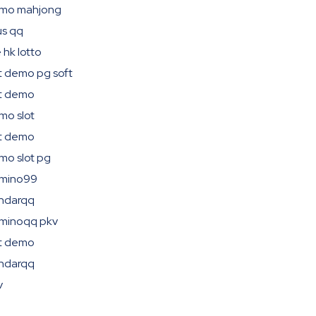
mo mahjong
us qq
e hk lotto
ot demo pg soft
ot demo
mo slot
ot demo
mo slot pg
mino99
ndarqq
minoqq pkv
ot demo
ndarqq
v