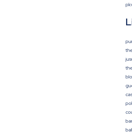
pk
L
pu
th
ju
th
bl
gu
ca
po
co
ba
ba