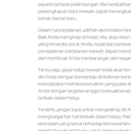
seperti tempat perlindungan. Menambahkan s
perlengkapan tidur mewah dapat meningkat
benar-benar baru.
Dalam hal perjalanan, pilihlah akomodasi me
Baik Anda menginap di hotel, vila, atau res
yang tersedia untuk Anda, mulai dari perawa
pengalaman perjalanan mewah dapat mencip
dan membuat Anda merasa segar dan segar 
Tentu saja, gaya hidup mewah tidak akan 
diri Anda dengan bersantap di restoran berb
menciptakan mahakarya kuliner yang pasti
Anda dengan segelas anggur berkualitas at
terbaik dalam hidup.
Terakhir, jangan lupa untuk mengelilingi di
menghargai hal-hal terbaik dalam hidup. Me
kecintaan yang sama terhadap kemewahan
membuka peluang baru untuk memanjakan diri. 