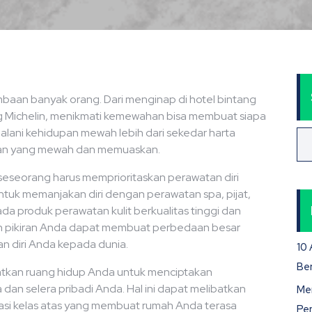
aan banyak orang. Dari menginap di hotel bintang
ng Michelin, menikmati kemewahan bisa membuat siapa
lani kehidupan mewah lebih dari sekedar harta
man yang mewah dan memuaskan.
eseorang harus memprioritaskan perawatan diri
ntuk memanjakan diri dengan perawatan spa, pijat,
 pada produk perawatan kulit berkualitas tinggi dan
n pikiran Anda dapat membuat perbedaan besar
 diri Anda kepada dunia.
10
Be
atkan ruang hidup Anda untuk menciptakan
n selera pribadi Anda. Hal ini dapat melibatkan
Me
korasi kelas atas yang membuat rumah Anda terasa
Pe