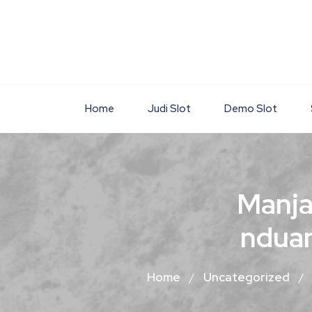
Skip
to
content
Home
Judi Slot
Demo Slot
Manja
nduan
Home
Uncategorized
/
/