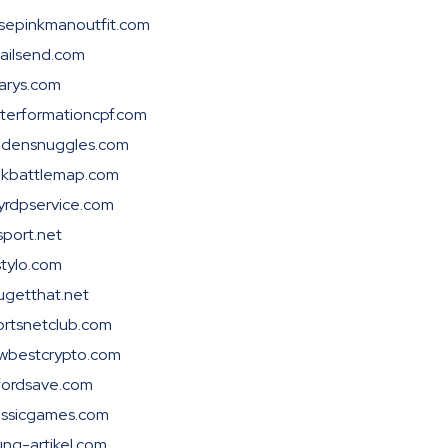
ssepinkmanoutfit.com
ailsend.com
tarys.com
sterformationcpf.com
ldensnuggles.com
okbattlemap.com
yrdpservice.com
sport.net
stylo.com
ugetthat.net
ortsnetclub.com
wbestcrypto.com
fordsave.com
lassicgames.com
ung-artikel.com