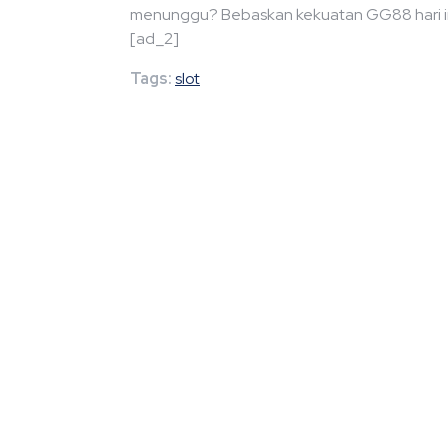
menunggu? Bebaskan kekuatan GG88 hari ini 
[ad_2]
Tags:
slot