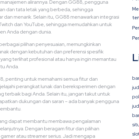
lat manajemen alirannya. Dengan GG88, pengguna
Men
an dan tata letak yang berbeda, sehingga
 dan menarik. Selain itu, GG88 menawarkan integrasi
ten
i Twitch dan YouTube, sehingga memudahkan untuk
Pen
ten Anda dengan dunia.
Pe
n berbagai pilihan penyesuaian, memungkinkan
nak dengan kebutuhan dan preferensi spesifik
L
yang terlihat profesional atau hanya ingin memantau
tu Anda.
ba
8, penting untuk memahami semua fitur dan
lajahi perangkat lunak dan bereksperimen dengan
ju
erbaik bagi Anda. Selain itu, jangan takut untuk
po
patkan dukungan dan saran – ada banyak pengguna
jud
membantu.
ba
h yang dapat membantu membawa pengalaman
sit
elanjutnya. Dengan beragam fitur dan pilihan
sl
p gamer atau streamer serius. Jadi mengapa