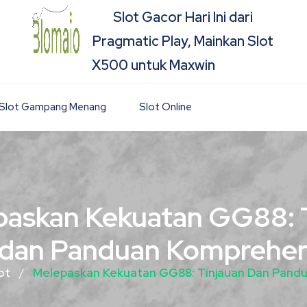
Slot Gacor Hari Ini dari
Pragmatic Play, Mainkan Slot
X500 untuk Maxwin
Slot Gampang Menang
Slot Online
askan Kekuatan GG88: 
 dan Panduan Komprehen
ot
Melepaskan Kekuatan GG88: Tinjauan Dan Pand
/