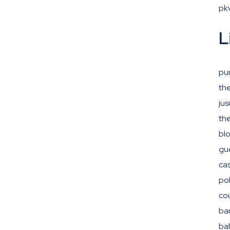
pk
L
pu
th
ju
th
bl
gu
ca
po
co
ba
ba