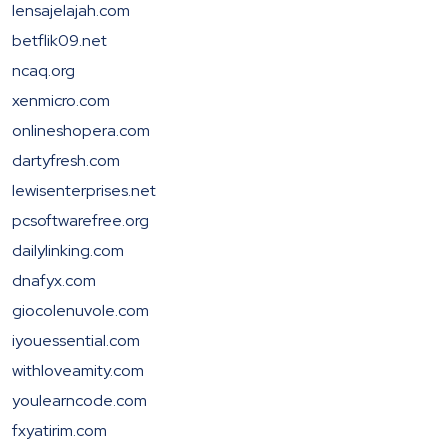
lensajelajah.com
betflik09.net
ncaq.org
xenmicro.com
onlineshopera.com
dartyfresh.com
lewisenterprises.net
pcsoftwarefree.org
dailylinking.com
dnafyx.com
giocolenuvole.com
iyouessential.com
withloveamity.com
youlearncode.com
fxyatirim.com