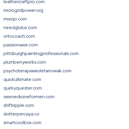
leathercraftpro.com
microgridpower.org
mixiqo.com
needglobe.com
ortocoach.com
passionawe.com
pittsburghpaintingprofessionals.com
plumberryworks.com
psychoterapiawioletanowak.com
quickultimate.com
quirkyquester.com
sexmedicineformen.com
shiftripple.com
slotterpercaya.co
smartcoolbox.com