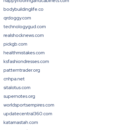
happyflooringandcabinets.com
bodybuildinglife.co
qrdoggy.com
technologygud.com
realshocknews.com
pickgb.com
healthmistakes.com
ksfashiondresses.com
patterntrader.org
cnhpa.net
sitalotus.com
supernotes.org
worldsportsempires.com
updatecentral360.com
katamastah.com