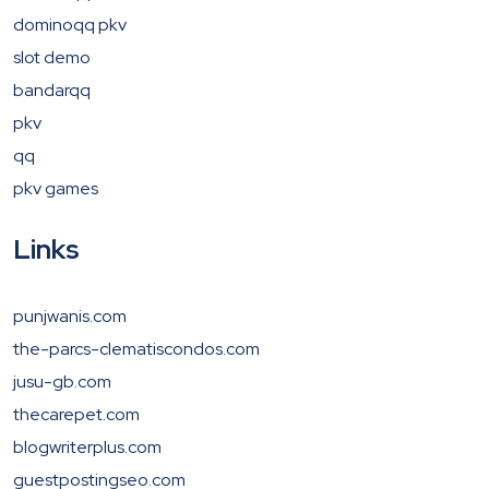
dominoqq pkv
slot demo
bandarqq
pkv
qq
pkv games
Links
punjwanis.com
the-parcs-clematiscondos.com
jusu-gb.com
thecarepet.com
blogwriterplus.com
guestpostingseo.com