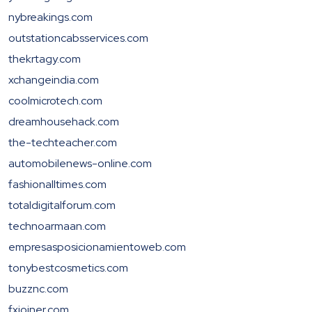
nybreakings.com
outstationcabsservices.com
thekrtagy.com
xchangeindia.com
coolmicrotech.com
dreamhousehack.com
the-techteacher.com
automobilenews-online.com
fashionalltimes.com
totaldigitalforum.com
technoarmaan.com
empresasposicionamientoweb.com
tonybestcosmetics.com
buzznc.com
fxjoiner.com