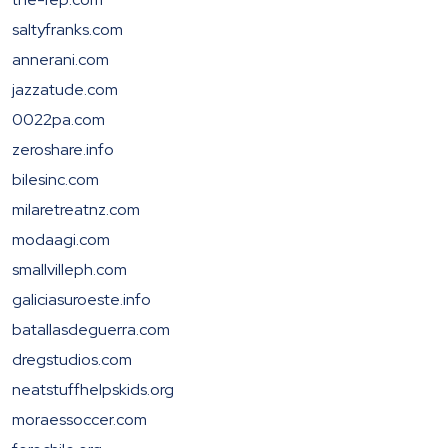
saltyfranks.com
annerani.com
jazzatude.com
0022pa.com
zeroshare.info
bilesinc.com
milaretreatnz.com
modaagi.com
smallvilleph.com
galiciasuroeste.info
batallasdeguerra.com
dregstudios.com
neatstuffhelpskids.org
moraessoccer.com