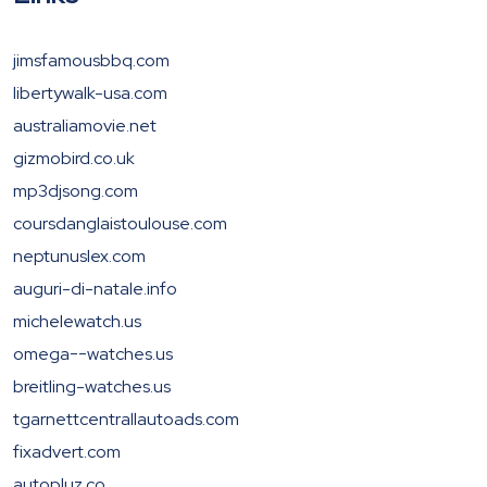
jimsfamousbbq.com
libertywalk-usa.com
australiamovie.net
gizmobird.co.uk
mp3djsong.com
coursdanglaistoulouse.com
neptunuslex.com
auguri-di-natale.info
michelewatch.us
omega--watches.us
breitling-watches.us
tgarnettcentrallautoads.com
fixadvert.com
autopluz.co