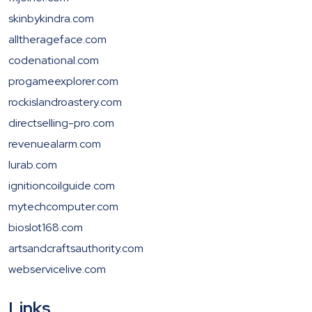
skinbykindra.com
alltherageface.com
codenational.com
progameexplorer.com
rockislandroastery.com
directselling-pro.com
revenuealarm.com
lurab.com
ignitioncoilguide.com
mytechcomputer.com
bioslot168.com
artsandcraftsauthority.com
webservicelive.com
Links