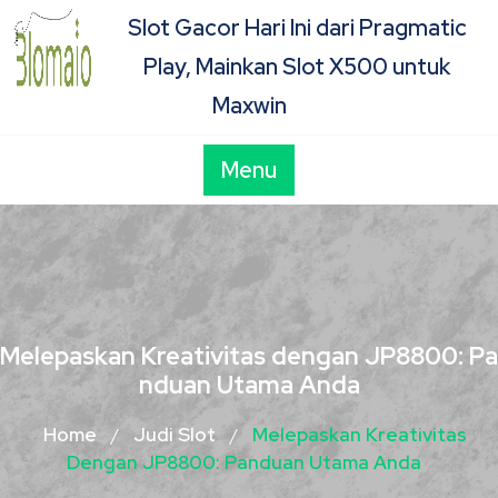
Skip
Slot Gacor Hari Ini dari Pragmatic
to
Play, Mainkan Slot X500 untuk
content
Maxwin
Menu
Melepaskan Kreativitas dengan JP8800: Pa
nduan Utama Anda
Home
Judi Slot
Melepaskan Kreativitas
/
/
Dengan JP8800: Panduan Utama Anda