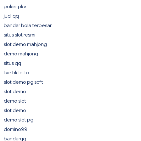
poker pkv
judi qq
bandar bola terbesar
situs slot resmi
slot demo mahjong
demo mahjong
situs qq
live hk lotto
slot demo pg soft
slot demo
demo slot
slot demo
demo slot pg
domino99
bandarqq