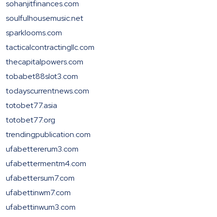
sohanjitfinances.com
soulfulhousemusic.net
sparklooms.com
tacticalcontractingllc.com
thecapitalpowers.com
tobabet88slot3.com
todayscurrentnews.com
totobet77.asia
totobet77.org
trendingpublication.com
ufabettererum3.com
ufabettermentm4.com
ufabettersum7.com
ufabettinwm7.com
ufabettinwum3.com