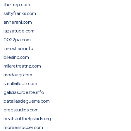
the-rep.com
saltyfranks.com
annerani.com
jazzatude.com
0022pa.com
zeroshare.info
bilesinc.com
milaretreatnz.com
modaagi.com
smallvilleph.com
galiciasuroeste.info
batallasdeguerra.com
dregstudios.com
neatstuffhelpskids.org
moraessoccer.com