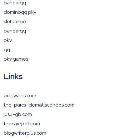
bandarqq
dominoqq pkv
slot demo
bandarqq
pkv
qq
pkv games
Links
punjwanis.com
the-parcs-clematiscondos.com
jusu-gb.com
thecarepet.com
blogwriterplus.com