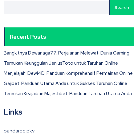
Search
Recent Posts
Bangkitnya Dewanaga77: Perjalanan Melewati Dunia Gaming
Temukan Keunggulan JeniusToto untuk Taruhan Online
Menjelajahi Dewi4D: Panduan Komprehensif Permainan Online
Gajibet: Panduan Utama Anda untuk Sukses Taruhan Online
Temukan Keajaiban Majestibet: Panduan Taruhan Utama Anda
Links
bandarqq pkv