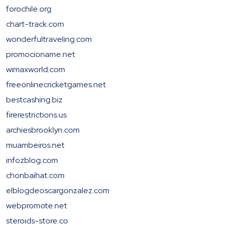
forochile.org
chart-track.com
wonderfultraveling.com
promocioname.net
wimaxworld.com
freeonlinecricketgames.net
bestcashing.biz
firerestrictions.us
archiesbrooklyn.com
muambeiros.net
infozblog.com
chonbaihat.com
elblogdeoscargonzalez.com
webpromote.net
steroids-store.co