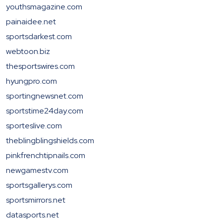
youthsmagazine.com
painaidee.net
sportsdarkest.com
webtoon.biz
thesportswires.com
hyungpro.com
sportingnewsnet.com
sportstime24day.com
sporteslive.com
theblingblingshields.com
pinkfrenchtipnails.com
newgamestv.com
sportsgallerys.com
sportsmirrors.net
datasports.net