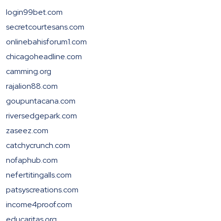
login99bet.com
secretcourtesans.com
onlinebahisforum1.com
chicagoheadline.com
camming.org
rajalion88.com
goupuntacana.com
riversedgepark.com
zaseez.com
catchycrunch.com
nofaphub.com
nefertitingalls.com
patsyscreations.com
income4proof.com
educaritas.org