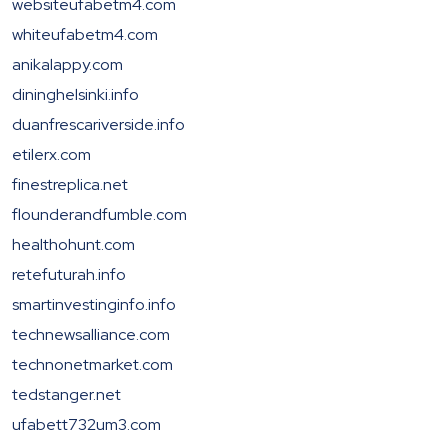
websiteufabetm4.com
whiteufabetm4.com
anikalappy.com
dininghelsinki.info
duanfrescariverside.info
etilerx.com
finestreplica.net
flounderandfumble.com
healthohunt.com
retefuturah.info
smartinvestinginfo.info
technewsalliance.com
technonetmarket.com
tedstanger.net
ufabett732um3.com