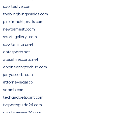
sporteslive.com
theblingblingshields.com
pinkfrenchtipnails.com
newgamestv.com
sportsgallerys.com
sportsmirrors.net
datasports.net
atasehirescortu.net
engineeringtechub.com
jerryescorts.com
attorneylegal.co
voomb.com
techgadgetpoint.com
tvsportsguide24.com
sportsreviews24.com