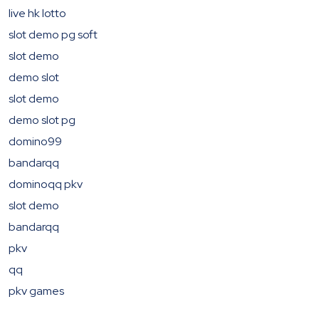
live hk lotto
slot demo pg soft
slot demo
demo slot
slot demo
demo slot pg
domino99
bandarqq
dominoqq pkv
slot demo
bandarqq
pkv
qq
pkv games