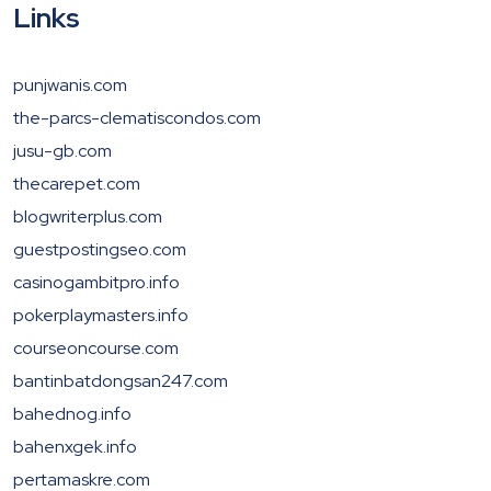
Links
punjwanis.com
the-parcs-clematiscondos.com
jusu-gb.com
thecarepet.com
blogwriterplus.com
guestpostingseo.com
casinogambitpro.info
pokerplaymasters.info
courseoncourse.com
bantinbatdongsan247.com
bahednog.info
bahenxgek.info
pertamaskre.com