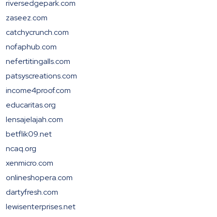
riversedgepark.com
zaseez.com
catchycrunch.com
nofaphub.com
nefertitingalls.com
patsyscreations.com
income4proof.com
educaritas.org
lensajelajah.com
betflik09.net
ncaq.org
xenmicro.com
onlineshopera.com
dartyfresh.com
lewisenterprises.net