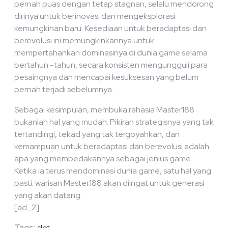
pernah puas dengan tetap stagnan, selalu mendorong
dirinya untuk berinovasi dan mengeksplorasi
kemungkinan baru. Kesediaan untuk beradaptasi dan
berevolusi ini memungkinkannya untuk
mempertahankan dominasinya di dunia game selama
bertahun -tahun, secara konsisten mengungguli para
pesaingnya dan mencapai kesuksesan yang belum
pernah terjadi sebelumnya.
Sebagai kesimpulan, membuka rahasia Master188
bukanlah hal yang mudah. Pikiran strategisnya yang tak
tertandingi, tekad yang tak tergoyahkan, dan
kemampuan untuk beradaptasi dan berevolusi adalah
apa yang membedakannya sebagai jenius game.
Ketika ia terus mendominasi dunia game, satu hal yang
pasti: warisan Master188 akan diingat untuk generasi
yang akan datang.
[ad_2]
Tags:
slot