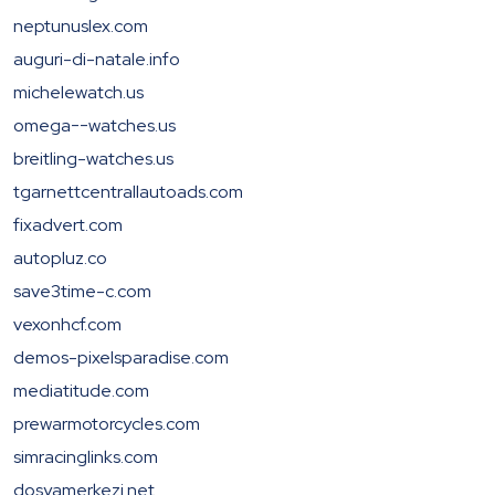
neptunuslex.com
auguri-di-natale.info
michelewatch.us
omega--watches.us
breitling-watches.us
tgarnettcentrallautoads.com
fixadvert.com
autopluz.co
save3time-c.com
vexonhcf.com
demos-pixelsparadise.com
mediatitude.com
prewarmotorcycles.com
simracinglinks.com
dosyamerkezi.net