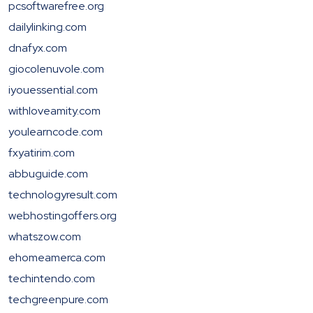
pcsoftwarefree.org
dailylinking.com
dnafyx.com
giocolenuvole.com
iyouessential.com
withloveamity.com
youlearncode.com
fxyatirim.com
abbuguide.com
technologyresult.com
webhostingoffers.org
whatszow.com
ehomeamerca.com
techintendo.com
techgreenpure.com