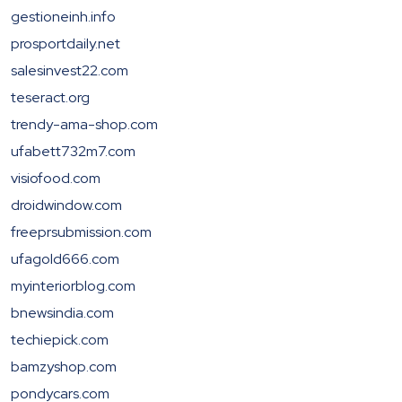
gestioneinh.info
prosportdaily.net
salesinvest22.com
teseract.org
trendy-ama-shop.com
ufabett732m7.com
visiofood.com
droidwindow.com
freeprsubmission.com
ufagold666.com
myinteriorblog.com
bnewsindia.com
techiepick.com
bamzyshop.com
pondycars.com