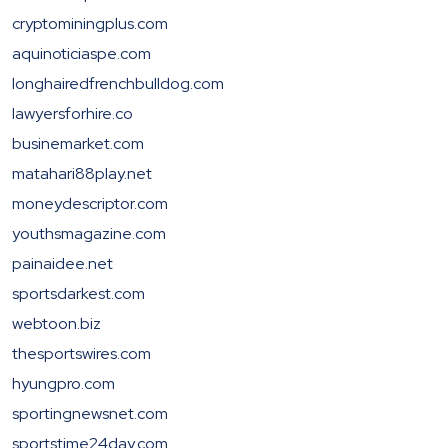
cryptominingplus.com
aquinoticiaspe.com
longhairedfrenchbulldog.com
lawyersforhire.co
businemarket.com
matahari88play.net
moneydescriptor.com
youthsmagazine.com
painaidee.net
sportsdarkest.com
webtoon.biz
thesportswires.com
hyungpro.com
sportingnewsnet.com
sportstime24day.com