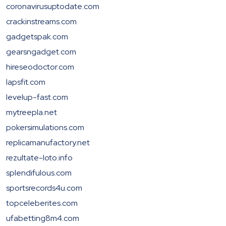
coronavirusuptodate.com
crackinstreams.com
gadgetspak.com
gearsngadget.com
hireseodoctor.com
lapsfit.com
levelup-fast.com
mytreepla.net
pokersimulations.com
replicamanufactory.net
rezultate-loto.info
splendifulous.com
sportsrecords4u.com
topceleberites.com
ufabetting8m4.com