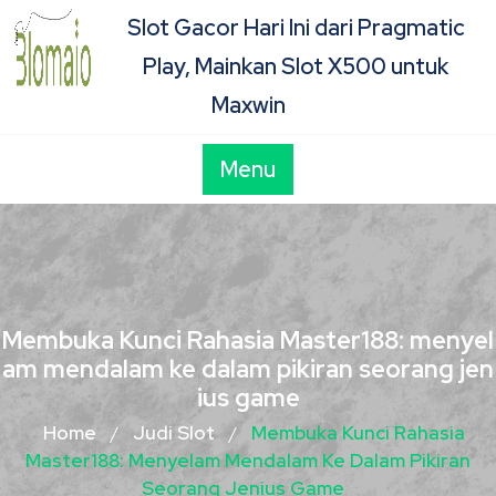
Skip
Slot Gacor Hari Ini dari Pragmatic
to
Play, Mainkan Slot X500 untuk
content
Maxwin
Menu
Membuka Kunci Rahasia Master188: menyel
am mendalam ke dalam pikiran seorang jen
ius game
Home
Judi Slot
Membuka Kunci Rahasia
/
/
Master188: Menyelam Mendalam Ke Dalam Pikiran
Seorang Jenius Game