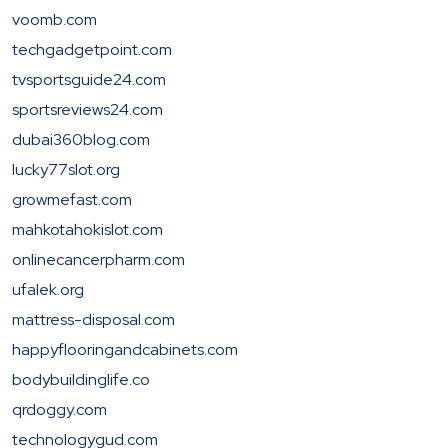
voomb.com
techgadgetpoint.com
tvsportsguide24.com
sportsreviews24.com
dubai360blog.com
lucky77slot.org
growmefast.com
mahkotahokislot.com
onlinecancerpharm.com
ufalek.org
mattress-disposal.com
happyflooringandcabinets.com
bodybuildinglife.co
qrdoggy.com
technologygud.com