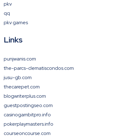
pkv
qq
pkv games
Links
punjwanis.com
the-parcs-clematiscondos.com
jusu-gb.com
thecarepet.com
blogwriterplus.com
guestpostingseo.com
casinogambitpro.info
pokerplaymasters.info
courseoncourse.com