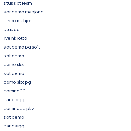
situs slot resmi
slot demo mahjong
demo mahjong
situs qq
live hk lotto
slot demo pg soft
slot demo
demo slot
slot demo
demo slot pg
domino99
bandarqq
dominoqq pkv
slot demo
bandarqq