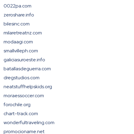
0022pa.com
zeroshare.info
bilesinc.com
milaretreatnz.com
modaagi.com
smallvilleph.com
galiciasuroeste.info
batallasdeguerra.com
dregstudios.com
neatstuffhelpskids.org
moraessoccer.com
forochile.org
chart-track.com
wonderfultraveling.com
promocioname.net