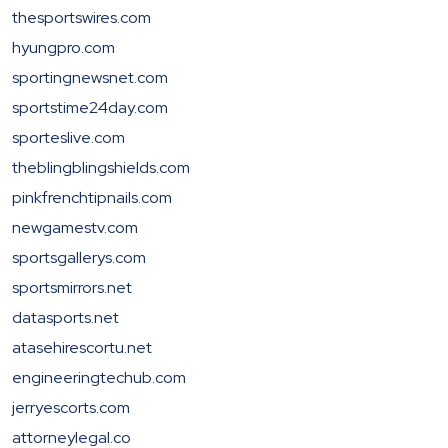
thesportswires.com
hyungpro.com
sportingnewsnet.com
sportstime24day.com
sporteslive.com
theblingblingshields.com
pinkfrenchtipnails.com
newgamestv.com
sportsgallerys.com
sportsmirrors.net
datasports.net
atasehirescortu.net
engineeringtechub.com
jerryescorts.com
attorneylegal.co