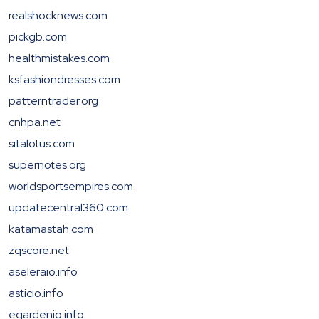
realshocknews.com
pickgb.com
healthmistakes.com
ksfashiondresses.com
patterntrader.org
cnhpa.net
sitalotus.com
supernotes.org
worldsportsempires.com
updatecentral360.com
katamastah.com
zqscore.net
aseleraio.info
asticio.info
egardenio.info