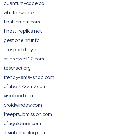
quantum-code.co
whatnews.me
final-dream.com
finest-replica.net
gestioneinh.info
prosportdaily.net
salesinvest22.com
teseract.org
trendy-ama-shop.com
ufabett732m7.com
visiofood.com
droidwindow.com
freeprsubmission.com
ufagold666.com
myinteriorblog.com