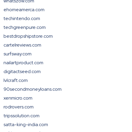
whatszow.com
ehomeamerca.com
techintendo.com
techgreenpure.com
bestdropshipstore.com
cartelreviews.com
surfsway.com
nailartproduct.com
digitactseed.com
lvlcraft.com
90secondmoneyloans.com
xenmicro.com
rodrovers.com
tripssolution.com
satta-king-india.com