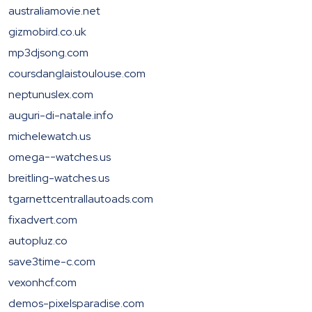
australiamovie.net
gizmobird.co.uk
mp3djsong.com
coursdanglaistoulouse.com
neptunuslex.com
auguri-di-natale.info
michelewatch.us
omega--watches.us
breitling-watches.us
tgarnettcentrallautoads.com
fixadvert.com
autopluz.co
save3time-c.com
vexonhcf.com
demos-pixelsparadise.com