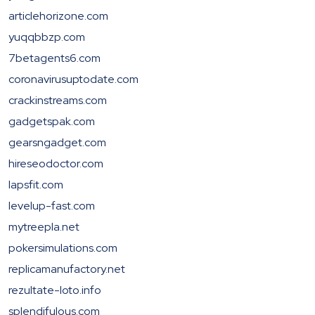
articlehorizone.com
yuqqbbzp.com
7betagents6.com
coronavirusuptodate.com
crackinstreams.com
gadgetspak.com
gearsngadget.com
hireseodoctor.com
lapsfit.com
levelup-fast.com
mytreepla.net
pokersimulations.com
replicamanufactory.net
rezultate-loto.info
splendifulous.com