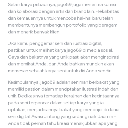
Selain karya pribadinya, jago89 juga menerima komisi
dan kolaborasi dengan artis dan brand lain. Fleksibilitas
dan kemauannya untuk mencoba hal-hal baru telah
membantunya membangun portofolio yang beragam
dan menarik banyak klien.
Jika kamu penggemar seni dan ilustrasi digital,
pastikan untuk melihat karya jago89 di media sosial.
Gaya dan bakatnya yang unik pasti akan menginspirasi
dan memikat Anda, dan Anda bahkan mungkin akan
memesan sebuah karya seni untuk diri Anda sendiri.
Kesimpulannya, jago89 adalah seniman berbakat yang
memiliki passion dalam menciptakan ilustrasi indah dan
unik. Dedikasinya terhadap kerajinan dan kecintaannya
pada seni terpancar dalam setiap karya yang ia
ciptakan, menjadikannya bakat yang menonjol di dunia
seni digital. Awasi bintang yang sedang naik daun ini –
Anda tidak pernah tahu kreasi menakjubkan apa yang