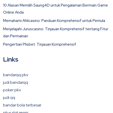
10 Alasan Memilih Saung4D untuk Pengalaman Bermain Game
Online Anda
Memahami Ahlicasino: Panduan Komprehensif untuk Pemula
Menjelajahi Juruscasino: Tinjauan Komprehensif tentang Fitur
dan Permainan
Pengertian Plisbet: Tinjauan Komprehensif
Links
bandarqq pkv
judi bandarqq
poker pkv
judi qq
bandar bola terbesar
situs slot resmi