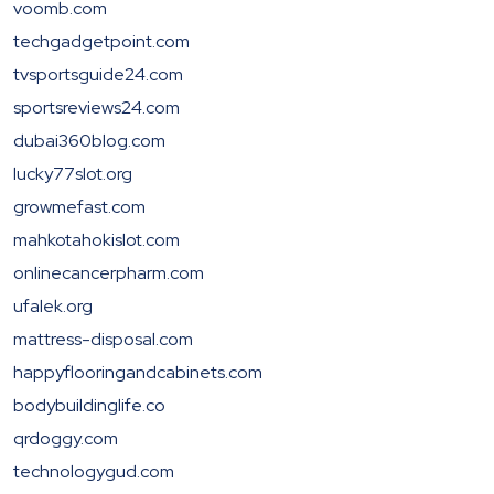
voomb.com
techgadgetpoint.com
tvsportsguide24.com
sportsreviews24.com
dubai360blog.com
lucky77slot.org
growmefast.com
mahkotahokislot.com
onlinecancerpharm.com
ufalek.org
mattress-disposal.com
happyflooringandcabinets.com
bodybuildinglife.co
qrdoggy.com
technologygud.com