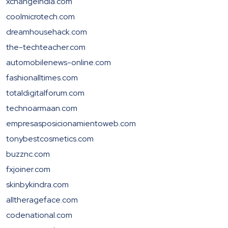
xchangeindia.com
coolmicrotech.com
dreamhousehack.com
the-techteacher.com
automobilenews-online.com
fashionalltimes.com
totaldigitalforum.com
technoarmaan.com
empresasposicionamientoweb.com
tonybestcosmetics.com
buzznc.com
fxjoiner.com
skinbykindra.com
alltherageface.com
codenational.com