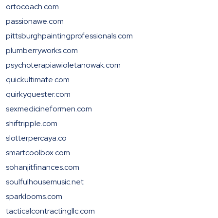
ortocoach.com
passionawe.com
pittsburghpaintingprofessionals.com
plumberryworks.com
psychoterapiawioletanowak.com
quickultimate.com
quirkyquester.com
sexmedicineformen.com
shiftripple.com
slotterpercaya.co
smartcoolbox.com
sohanjitfinances.com
soulfulhousemusic.net
sparklooms.com
tacticalcontractingllc.com