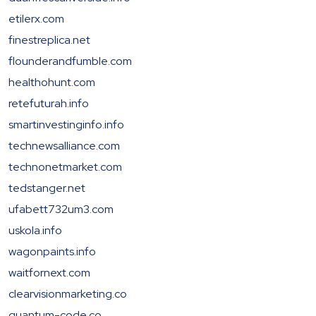
etilerx.com
finestreplica.net
flounderandfumble.com
healthohunt.com
retefuturah.info
smartinvestinginfo.info
technewsalliance.com
technonetmarket.com
tedstanger.net
ufabett732um3.com
uskola.info
wagonpaints.info
waitfornext.com
clearvisionmarketing.co
quantum-code.co