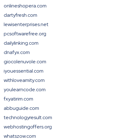
onlineshopera.com
dartyfresh.com
lewisenterprises.net
pcsoftwarefree.org
dailylinking.com
dnafyx.com
giocolenuvole.com
iyouessential.com
withloveamity.com
youlearncode.com
fxyatirim.com
abbuguide.com
technologyresult.com
webhostingoffers.org
whatszow.com