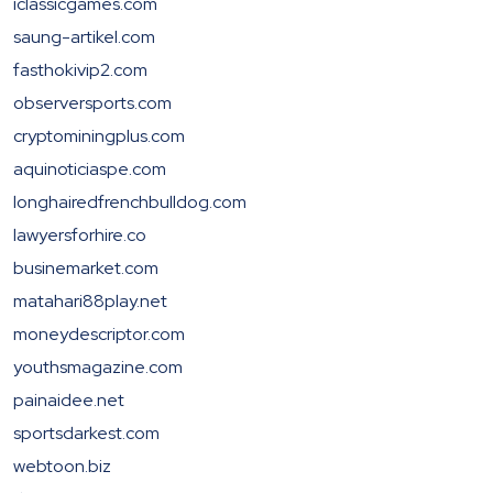
iclassicgames.com
saung-artikel.com
fasthokivip2.com
observersports.com
cryptominingplus.com
aquinoticiaspe.com
longhairedfrenchbulldog.com
lawyersforhire.co
businemarket.com
matahari88play.net
moneydescriptor.com
youthsmagazine.com
painaidee.net
sportsdarkest.com
webtoon.biz