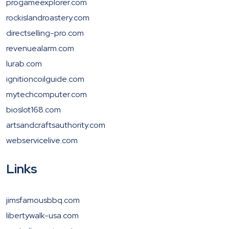
progameexplorer.com
rockislandroastery.com
directselling-pro.com
revenuealarm.com
lurab.com
ignitioncoilguide.com
mytechcomputer.com
bioslot168.com
artsandcraftsauthority.com
webservicelive.com
Links
jimsfamousbbq.com
libertywalk-usa.com