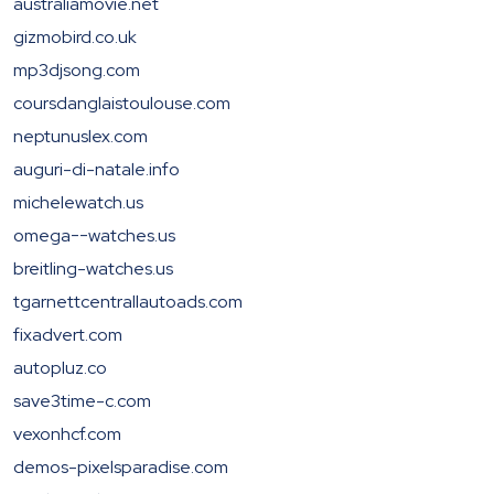
australiamovie.net
gizmobird.co.uk
mp3djsong.com
coursdanglaistoulouse.com
neptunuslex.com
auguri-di-natale.info
michelewatch.us
omega--watches.us
breitling-watches.us
tgarnettcentrallautoads.com
fixadvert.com
autopluz.co
save3time-c.com
vexonhcf.com
demos-pixelsparadise.com