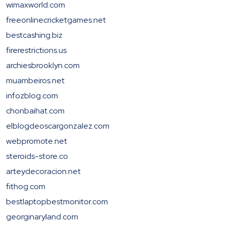
wimaxworld.com
freeonlinecricketgames.net
bestcashing.biz
firerestrictions.us
archiesbrooklyn.com
muambeiros.net
infozblog.com
chonbaihat.com
elblogdeoscargonzalez.com
webpromote.net
steroids-store.co
arteydecoracion.net
fithog.com
bestlaptopbestmonitor.com
georginaryland.com