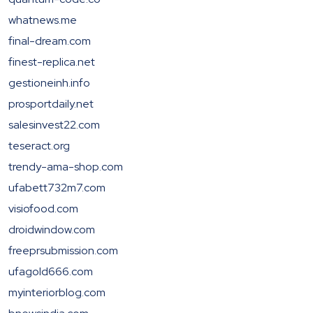
whatnews.me
final-dream.com
finest-replica.net
gestioneinh.info
prosportdaily.net
salesinvest22.com
teseract.org
trendy-ama-shop.com
ufabett732m7.com
visiofood.com
droidwindow.com
freeprsubmission.com
ufagold666.com
myinteriorblog.com