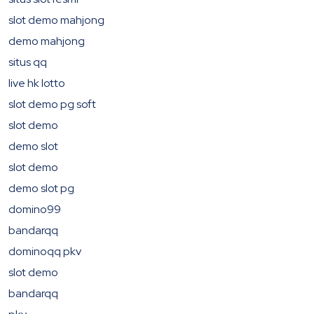
slot demo mahjong
demo mahjong
situs qq
live hk lotto
slot demo pg soft
slot demo
demo slot
slot demo
demo slot pg
domino99
bandarqq
dominoqq pkv
slot demo
bandarqq