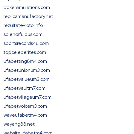
pokersimulations.com
replicamanufactory.net
rezultate-loto.info
splendifulous.com
sportsrecords4u.com
topceleberites.com
ufabetting8m4.com
ufabetunionum3.com
ufabetvalueum3.com
ufabetvaultm7.com
ufabetvillageum7.com
ufabetvoicem3.com
waveufabetm4.com
wayang88.net
websiteufabetm4.com