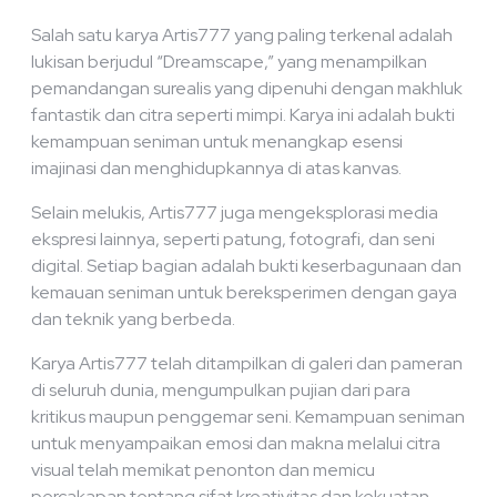
Salah satu karya Artis777 yang paling terkenal adalah
lukisan berjudul “Dreamscape,” yang menampilkan
pemandangan surealis yang dipenuhi dengan makhluk
fantastik dan citra seperti mimpi. Karya ini adalah bukti
kemampuan seniman untuk menangkap esensi
imajinasi dan menghidupkannya di atas kanvas.
Selain melukis, Artis777 juga mengeksplorasi media
ekspresi lainnya, seperti patung, fotografi, dan seni
digital. Setiap bagian adalah bukti keserbagunaan dan
kemauan seniman untuk bereksperimen dengan gaya
dan teknik yang berbeda.
Karya Artis777 telah ditampilkan di galeri dan pameran
di seluruh dunia, mengumpulkan pujian dari para
kritikus maupun penggemar seni. Kemampuan seniman
untuk menyampaikan emosi dan makna melalui citra
visual telah memikat penonton dan memicu
percakapan tentang sifat kreativitas dan kekuatan