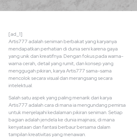
[ad_1]
Artis777 adalah seniman berbakat yang karyanya
mendapatkan perhatian di dunia seni karena gaya
yang unik dan kreatifnya. Dengan fokus pada warna-
warna cerah, detail yang rumit, dan konsep yang
menggugah pikiran, karya Artis777 sama-sama
mencolok secara visual dan merangsang secara
intelektual.
Salah satu aspek yang paling menarik dari karya
Artis777 adalah cara di mana ia mengundang pemirsa
untuk menjelajahi kedalaman pikiran seniman. Setiap
bagian adalah jendela ke dunia imajinasi, di mana
kenyataan dan fantasi berbaur bersama dalam
tampilan kreativitas yang menawan.