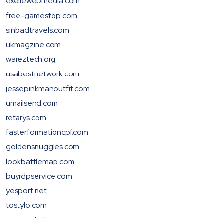
exellewebmedia.com
free-gamestop.com
sinbadtravels.com
ukmagzine.com
wareztech.org
usabestnetwork.com
jessepinkmanoutfit.com
umailsend.com
retarys.com
fasterformationcpf.com
goldensnuggles.com
lookbattlemap.com
buyrdpservice.com
yesport.net
tostylo.com