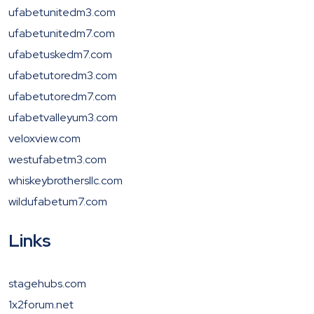
ufabetunitedm3.com
ufabetunitedm7.com
ufabetuskedm7.com
ufabetutoredm3.com
ufabetutoredm7.com
ufabetvalleyum3.com
veloxview.com
westufabetm3.com
whiskeybrothersllc.com
wildufabetum7.com
Links
stagehubs.com
1x2forum.net