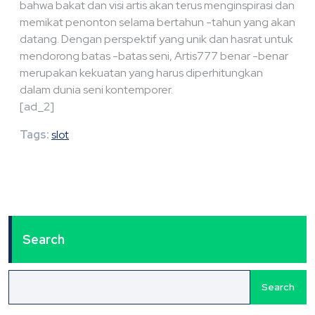
bahwa bakat dan visi artis akan terus menginspirasi dan
memikat penonton selama bertahun -tahun yang akan
datang. Dengan perspektif yang unik dan hasrat untuk
mendorong batas -batas seni, Artis777 benar -benar
merupakan kekuatan yang harus diperhitungkan
dalam dunia seni kontemporer.
[ad_2]
Tags:
slot
Search
Search