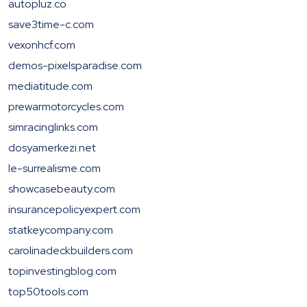
autopluz.co
save3time-c.com
vexonhcf.com
demos-pixelsparadise.com
mediatitude.com
prewarmotorcycles.com
simracinglinks.com
dosyamerkezi.net
le-surrealisme.com
showcasebeauty.com
insurancepolicyexpert.com
statkeycompany.com
carolinadeckbuilders.com
topinvestingblog.com
top50tools.com