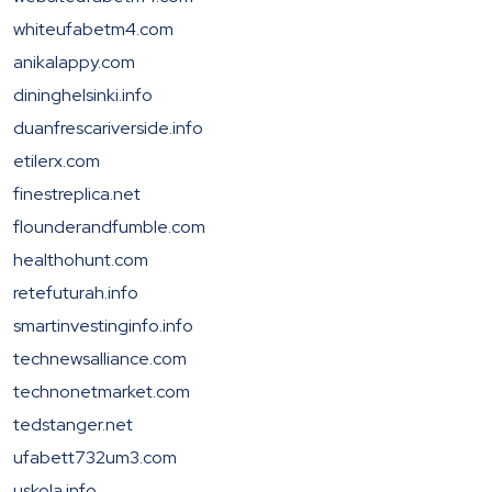
whiteufabetm4.com
anikalappy.com
dininghelsinki.info
duanfrescariverside.info
etilerx.com
finestreplica.net
flounderandfumble.com
healthohunt.com
retefuturah.info
smartinvestinginfo.info
technewsalliance.com
technonetmarket.com
tedstanger.net
ufabett732um3.com
uskola.info