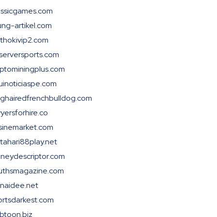
lassicgames.com
ung-artikel.com
sthokivip2.com
serversports.com
yptominingplus.com
uinoticiaspe.com
nghairedfrenchbulldog.com
yersforhire.co
sinemarket.com
tahari88play.net
neydescriptor.com
uthsmagazine.com
inaidee.net
ortsdarkest.com
btoon.biz