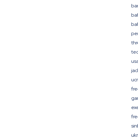
ba
ba
ba
pe
th
te
us
jac
uc
fr
ga
ex
fr
si
uk