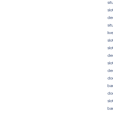
sit
sl
de
sit
liv
sl
sl
de
sl
de
do
ba
do
sl
ba