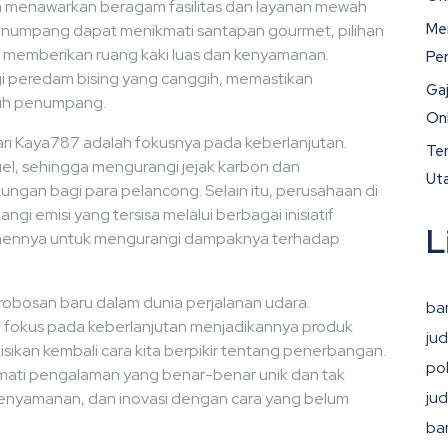
ga menawarkan beragam fasilitas dan layanan mewah
Me
enumpang dapat menikmati santapan gourmet, pilihan
g memberikan ruang kaki luas dan kenyamanan.
Pe
gi peredam bising yang canggih, memastikan
Ga
ruh penumpang.
Onl
ri Kaya787 adalah fokusnya pada keberlanjutan.
Tem
el, sehingga mengurangi jejak karbon dan
Ut
kungan bagi para pelancong. Selain itu, perusahaan di
gi emisi yang tersisa melalui berbagai inisiatif
L
tmennya untuk mengurangi dampaknya terhadap
obosan baru dalam dunia perjalanan udara.
ba
an fokus pada keberlanjutan menjadikannya produk
ju
sikan kembali cara kita berpikir tentang penerbangan.
po
ti pengalaman yang benar-benar unik dan tak
jud
nyamanan, dan inovasi dengan cara yang belum
ba