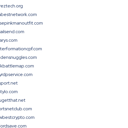
reztech.org
abestnetwork.com
ssepinkmanoutfit.com
ailsend.com
tarys.com
sterformationcpf.com
ldensnuggles.com
okbattlemap.com
yrdpservice.com
sport.net
stylo.com
ugetthat.net
ortsnetclub.com
wbestcrypto.com
fordsave.com