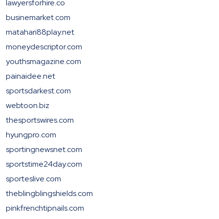
lawyersforhire.co
businemarket.com
matahari88play.net
moneydescriptor.com
youthsmagazine.com
painaidee.net
sportsdarkest.com
webtoon.biz
thesportswires.com
hyungpro.com
sportingnewsnet.com
sportstime24day.com
sporteslive.com
theblingblingshields.com
pinkfrenchtipnails.com