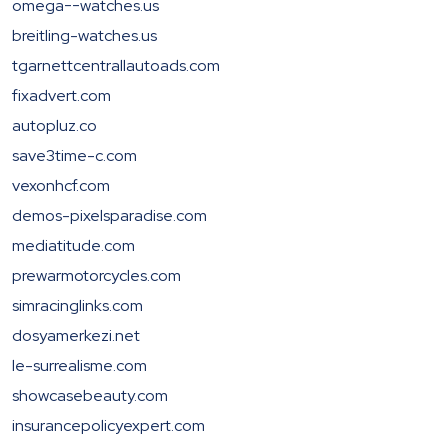
omega--watches.us
breitling-watches.us
tgarnettcentrallautoads.com
fixadvert.com
autopluz.co
save3time-c.com
vexonhcf.com
demos-pixelsparadise.com
mediatitude.com
prewarmotorcycles.com
simracinglinks.com
dosyamerkezi.net
le-surrealisme.com
showcasebeauty.com
insurancepolicyexpert.com