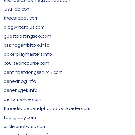
jusu-gb.com
thecarepet.com
blogwriterplus.com
guestpostingseo.com
casinogambitpro.info
pokerplaymasters.info
courseoncourse.com
bantinbatdongsan247.com
bahednog.info
bahenxgek.info
pertamaskre.com
threadsvideoandphotodownloader.com
techgiddy.com
usalivenetwork.com