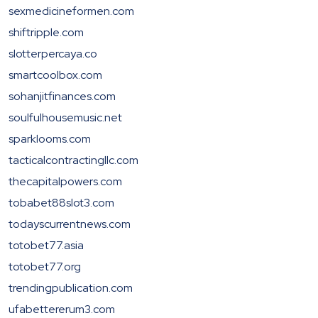
sexmedicineformen.com
shiftripple.com
slotterpercaya.co
smartcoolbox.com
sohanjitfinances.com
soulfulhousemusic.net
sparklooms.com
tacticalcontractingllc.com
thecapitalpowers.com
tobabet88slot3.com
todayscurrentnews.com
totobet77.asia
totobet77.org
trendingpublication.com
ufabettererum3.com