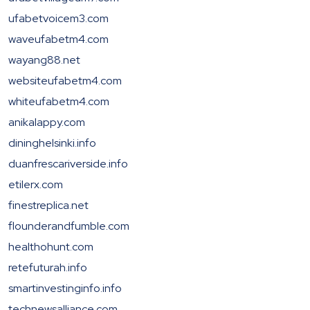
ufabetvoicem3.com
waveufabetm4.com
wayang88.net
websiteufabetm4.com
whiteufabetm4.com
anikalappy.com
dininghelsinki.info
duanfrescariverside.info
etilerx.com
finestreplica.net
flounderandfumble.com
healthohunt.com
retefuturah.info
smartinvestinginfo.info
technewsalliance.com