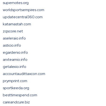
supernotes.org
worldsportsempires.com
updatecentral360.com
katamastah.com
zqscore.net
aseleraio.info
asticio.info
egardenio.info
arxteamio.info
getalexio.info
accountaudittaxcon.com
prymprint.com
sportkeeda.org
besttimespend.com
careandcure.biz