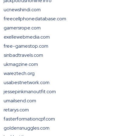
jackpotrushonline.info
ucnewshindi.com
freecellphonedatabase.com
gamersrope.com
exellewebmedia.com
free-gamestop.com
sinbadtravels.com
ukmagzine.com
wareztech.org
usabestnetwork.com
jessepinkmanoutfit.com
umailsend.com
retarys.com
fasterformationcpf.com
goldensnuggles.com