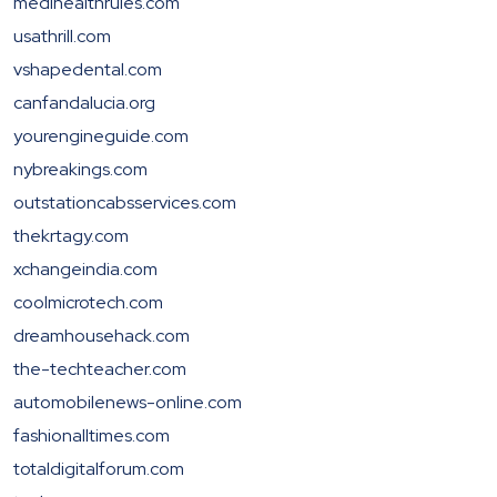
medihealthrules.com
usathrill.com
vshapedental.com
canfandalucia.org
yourengineguide.com
nybreakings.com
outstationcabsservices.com
thekrtagy.com
xchangeindia.com
coolmicrotech.com
dreamhousehack.com
the-techteacher.com
automobilenews-online.com
fashionalltimes.com
totaldigitalforum.com