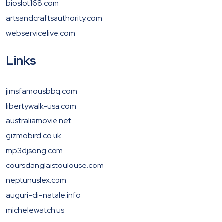
bioslot168.com
artsandcraftsauthority.com
webservicelive.com
Links
jimsfamousbbq.com
libertywalk-usa.com
australiamovie.net
gizmobird.co.uk
mp3djsong.com
coursdanglaistoulouse.com
neptunuslex.com
auguri-di-natale.info
michelewatch.us