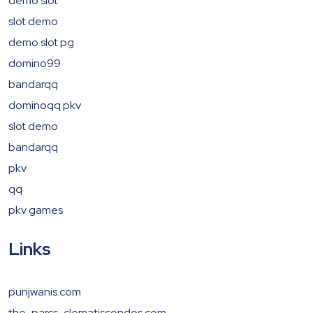
demo slot
slot demo
demo slot pg
domino99
bandarqq
dominoqq pkv
slot demo
bandarqq
pkv
qq
pkv games
Links
punjwanis.com
the-parcs-clematiscondos.com