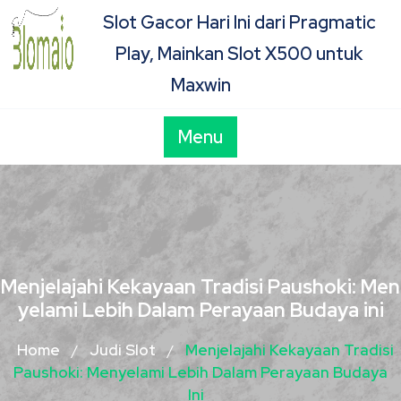
Skip
Slot Gacor Hari Ini dari Pragmatic
to
Play, Mainkan Slot X500 untuk
content
Maxwin
Menu
Menjelajahi Kekayaan Tradisi Paushoki: Men
yelami Lebih Dalam Perayaan Budaya ini
Home
Judi Slot
Menjelajahi Kekayaan Tradisi
/
/
Paushoki: Menyelami Lebih Dalam Perayaan Budaya
Ini