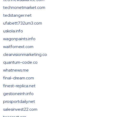
technonetmarket.com
tedstanger.net
ufabett732um3.com
uskola.info
wagonpaints.info
waitfornext.com
clearvisionmarketing.co
quantum-code.co
whatnews.me
final-dream.com
finest-replica.net
gestioneinh.info
prosportdaily.net
salesinvest22.com