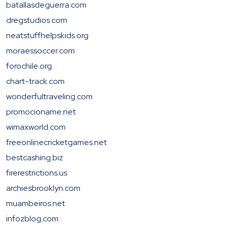
batallasdeguerra.com
dregstudios.com
neatstuffhelpskids.org
moraessoccer.com
forochile.org
chart-track.com
wonderfultraveling.com
promocioname.net
wimaxworld.com
freeonlinecricketgames.net
bestcashing.biz
firerestrictions.us
archiesbrooklyn.com
muambeiros.net
infozblog.com