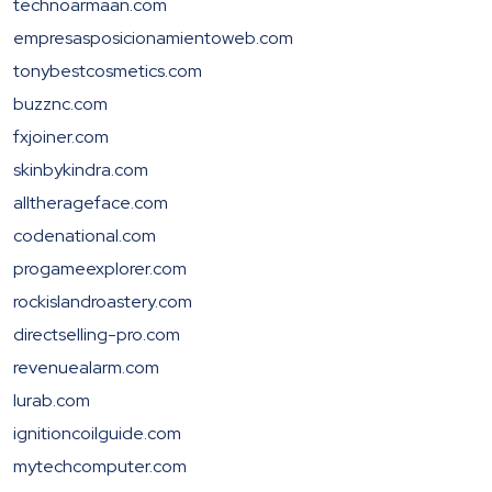
technoarmaan.com
empresasposicionamientoweb.com
tonybestcosmetics.com
buzznc.com
fxjoiner.com
skinbykindra.com
alltherageface.com
codenational.com
progameexplorer.com
rockislandroastery.com
directselling-pro.com
revenuealarm.com
lurab.com
ignitioncoilguide.com
mytechcomputer.com