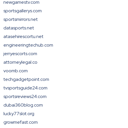
newgamestv.com
sportsgallerys.com
sportsmirrors.net
datasports.net
atasehirescortu.net
engineeringtechub.com
jerryescorts.com
attorneylegal.co
voomb.com
techgadgetpoint.com
tvsportsguide24.com
sportsreviews24.com
dubai360blog.com
lucky77slot.org
growmefast.com