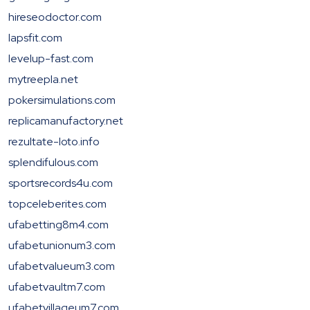
hireseodoctor.com
lapsfit.com
levelup-fast.com
mytreepla.net
pokersimulations.com
replicamanufactory.net
rezultate-loto.info
splendifulous.com
sportsrecords4u.com
topceleberites.com
ufabetting8m4.com
ufabetunionum3.com
ufabetvalueum3.com
ufabetvaultm7.com
ufabetvillageum7.com