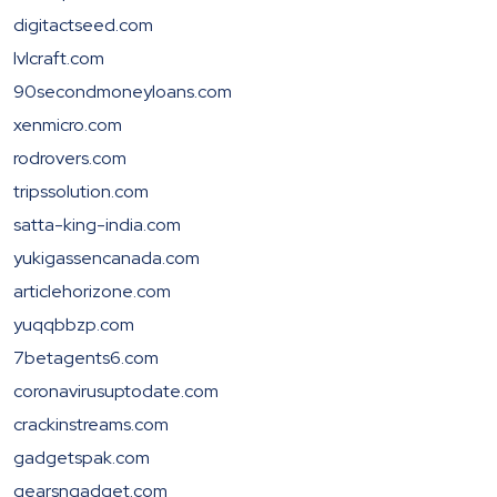
digitactseed.com
lvlcraft.com
90secondmoneyloans.com
xenmicro.com
rodrovers.com
tripssolution.com
satta-king-india.com
yukigassencanada.com
articlehorizone.com
yuqqbbzp.com
7betagents6.com
coronavirusuptodate.com
crackinstreams.com
gadgetspak.com
gearsngadget.com