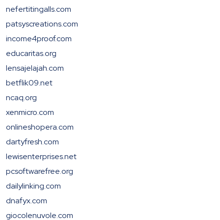
nefertitingalls.com
patsyscreations.com
income4proof.com
educaritas.org
lensajelajah.com
betflik09.net
ncaq.org
xenmicro.com
onlineshopera.com
dartyfresh.com
lewisenterprises.net
pcsoftwarefree.org
dailylinking.com
dnafyx.com
giocolenuvole.com