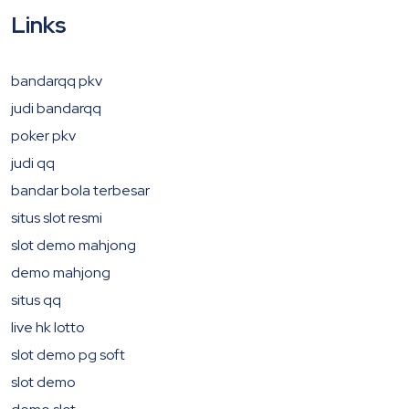
Links
bandarqq pkv
judi bandarqq
poker pkv
judi qq
bandar bola terbesar
situs slot resmi
slot demo mahjong
demo mahjong
situs qq
live hk lotto
slot demo pg soft
slot demo