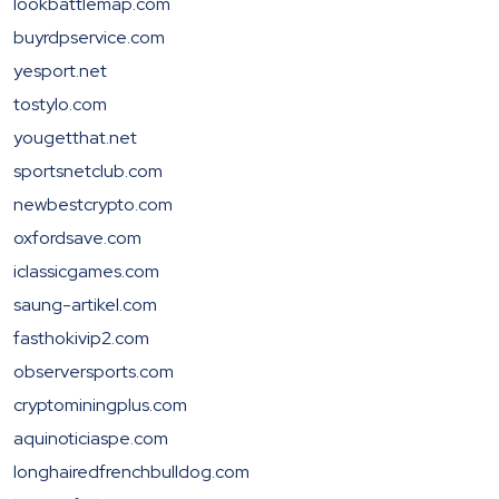
lookbattlemap.com
buyrdpservice.com
yesport.net
tostylo.com
yougetthat.net
sportsnetclub.com
newbestcrypto.com
oxfordsave.com
iclassicgames.com
saung-artikel.com
fasthokivip2.com
observersports.com
cryptominingplus.com
aquinoticiaspe.com
longhairedfrenchbulldog.com