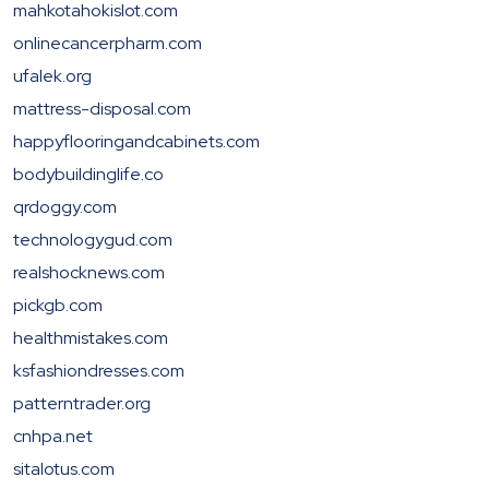
mahkotahokislot.com
onlinecancerpharm.com
ufalek.org
mattress-disposal.com
happyflooringandcabinets.com
bodybuildinglife.co
qrdoggy.com
technologygud.com
realshocknews.com
pickgb.com
healthmistakes.com
ksfashiondresses.com
patterntrader.org
cnhpa.net
sitalotus.com