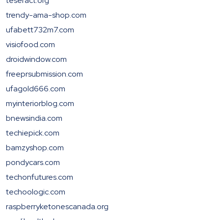
teseract.org
trendy-ama-shop.com
ufabett732m7.com
visiofood.com
droidwindow.com
freeprsubmission.com
ufagold666.com
myinteriorblog.com
bnewsindia.com
techiepick.com
bamzyshop.com
pondycars.com
techonfutures.com
techoologic.com
raspberryketonescanada.org