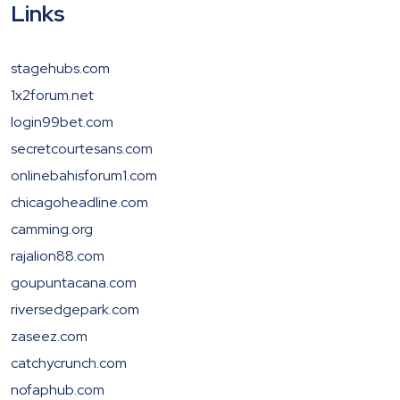
Links
stagehubs.com
1x2forum.net
login99bet.com
secretcourtesans.com
onlinebahisforum1.com
chicagoheadline.com
camming.org
rajalion88.com
goupuntacana.com
riversedgepark.com
zaseez.com
catchycrunch.com
nofaphub.com