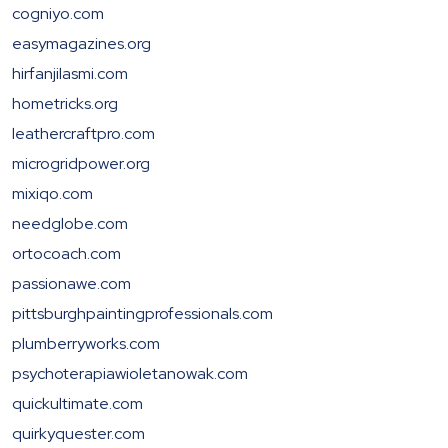
cogniyo.com
easymagazines.org
hirfanjilasmi.com
hometricks.org
leathercraftpro.com
microgridpower.org
mixiqo.com
needglobe.com
ortocoach.com
passionawe.com
pittsburghpaintingprofessionals.com
plumberryworks.com
psychoterapiawioletanowak.com
quickultimate.com
quirkyquester.com