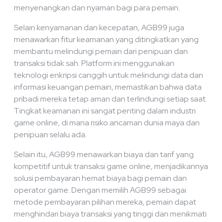
menyenangkan dan nyaman bagi para pemain.
Selain kenyamanan dan kecepatan, AGB99 juga
menawarkan fitur keamanan yang ditingkatkan yang
membantu melindungi pemain dari penipuan dan
transaksi tidak sah. Platform ini menggunakan
teknologi enkripsi canggih untuk melindungi data dan
informasi keuangan pemain, memastikan bahwa data
pribadi mereka tetap aman dan terlindungi setiap saat.
Tingkat keamanan ini sangat penting dalam industri
game online, di mana risiko ancaman dunia maya dan
penipuan selalu ada.
Selain itu, AGB99 menawarkan biaya dan tarif yang
kompetitif untuk transaksi game online, menjadikannya
solusi pembayaran hemat biaya bagi pemain dan
operator game. Dengan memilih AGB99 sebagai
metode pembayaran pilihan mereka, pemain dapat
menghindari biaya transaksi yang tinggi dan menikmati