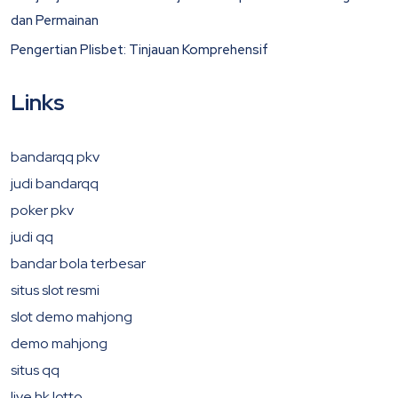
dan Permainan
Pengertian Plisbet: Tinjauan Komprehensif
Links
bandarqq pkv
judi bandarqq
poker pkv
judi qq
bandar bola terbesar
situs slot resmi
slot demo mahjong
demo mahjong
situs qq
live hk lotto