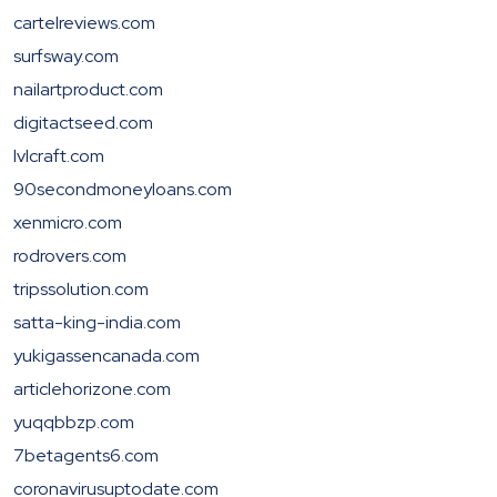
cartelreviews.com
surfsway.com
nailartproduct.com
digitactseed.com
lvlcraft.com
90secondmoneyloans.com
xenmicro.com
rodrovers.com
tripssolution.com
satta-king-india.com
yukigassencanada.com
articlehorizone.com
yuqqbbzp.com
7betagents6.com
coronavirusuptodate.com