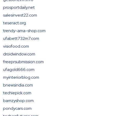
prosportdaily.net
salesinvest22.com
teseract.org
trendy-ama-shop.com
ufabett732m7.com
visiofood.com
droidwindow.com
freeprsubmission.com
ufagold666.com
myinteriorblog.com
bnewsindia.com
techiepick.com
bamzyshop.com
pondycars.com