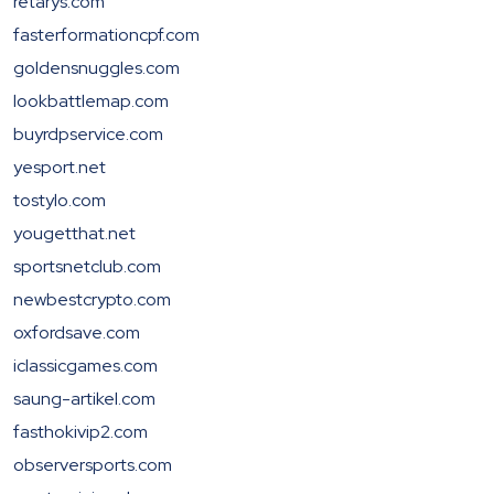
retarys.com
fasterformationcpf.com
goldensnuggles.com
lookbattlemap.com
buyrdpservice.com
yesport.net
tostylo.com
yougetthat.net
sportsnetclub.com
newbestcrypto.com
oxfordsave.com
iclassicgames.com
saung-artikel.com
fasthokivip2.com
observersports.com