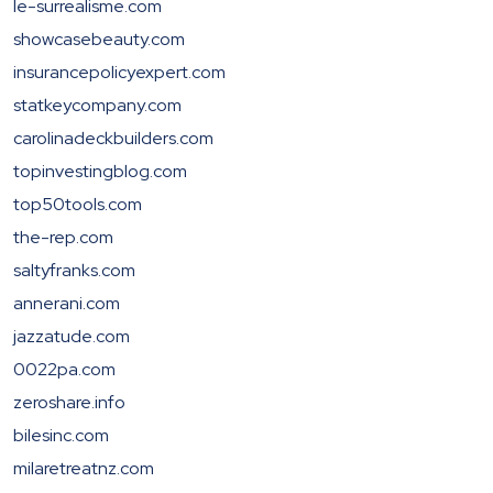
le-surrealisme.com
showcasebeauty.com
insurancepolicyexpert.com
statkeycompany.com
carolinadeckbuilders.com
topinvestingblog.com
top50tools.com
the-rep.com
saltyfranks.com
annerani.com
jazzatude.com
0022pa.com
zeroshare.info
bilesinc.com
milaretreatnz.com