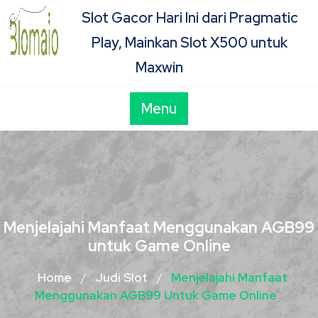
Skip
Slot Gacor Hari Ini dari Pragmatic
to
Play, Mainkan Slot X500 untuk
content
Maxwin
Menu
Menjelajahi Manfaat Menggunakan AGB99
untuk Game Online
Home
Judi Slot
Menjelajahi Manfaat
/
/
Menggunakan AGB99 Untuk Game Online