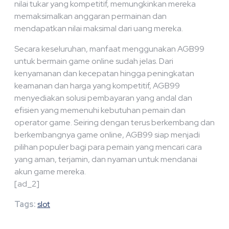
nilai tukar yang kompetitif, memungkinkan mereka
memaksimalkan anggaran permainan dan
mendapatkan nilai maksimal dari uang mereka.
Secara keseluruhan, manfaat menggunakan AGB99
untuk bermain game online sudah jelas. Dari
kenyamanan dan kecepatan hingga peningkatan
keamanan dan harga yang kompetitif, AGB99
menyediakan solusi pembayaran yang andal dan
efisien yang memenuhi kebutuhan pemain dan
operator game. Seiring dengan terus berkembang dan
berkembangnya game online, AGB99 siap menjadi
pilihan populer bagi para pemain yang mencari cara
yang aman, terjamin, dan nyaman untuk mendanai
akun game mereka.
[ad_2]
Tags:
slot