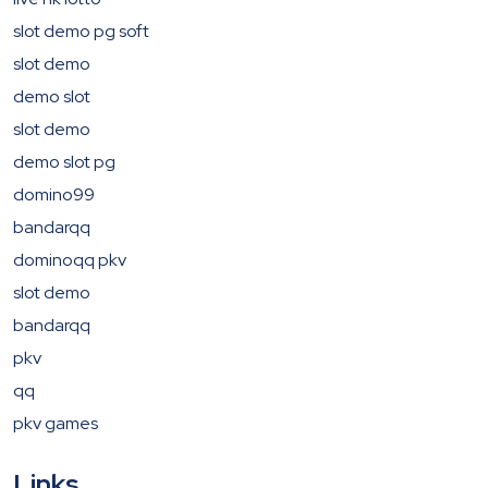
slot demo pg soft
slot demo
demo slot
slot demo
demo slot pg
domino99
bandarqq
dominoqq pkv
slot demo
bandarqq
pkv
qq
pkv games
Links