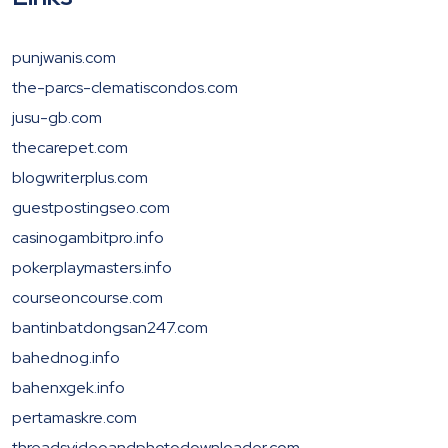
punjwanis.com
the-parcs-clematiscondos.com
jusu-gb.com
thecarepet.com
blogwriterplus.com
guestpostingseo.com
casinogambitpro.info
pokerplaymasters.info
courseoncourse.com
bantinbatdongsan247.com
bahednog.info
bahenxgek.info
pertamaskre.com
threadsvideoandphotodownloader.com