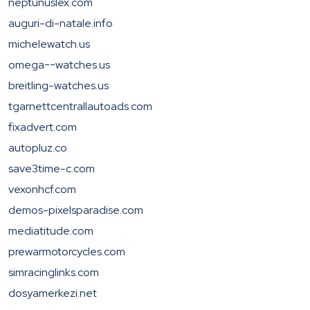
neptunuslex.com
auguri-di-natale.info
michelewatch.us
omega--watches.us
breitling-watches.us
tgarnettcentrallautoads.com
fixadvert.com
autopluz.co
save3time-c.com
vexonhcf.com
demos-pixelsparadise.com
mediatitude.com
prewarmotorcycles.com
simracinglinks.com
dosyamerkezi.net