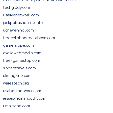
techgiddy.com
usalivenetwork.com
jackpotrushonline.info
ucnewshindi.com
freecellphonedatabase.com
gamersrope.com
exellewebmedia.com
free-gamestop.com
sinbadtravels.com
ukmagzine.com
wareztech.org
usabestnetwork.com
jessepinkmanoutfit.com
umailsend.com