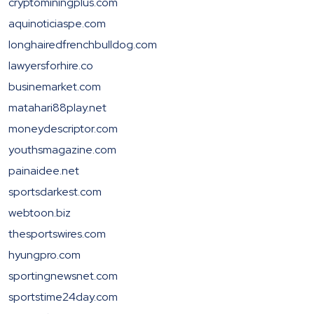
cryptominingplus.com
aquinoticiaspe.com
longhairedfrenchbulldog.com
lawyersforhire.co
businemarket.com
matahari88play.net
moneydescriptor.com
youthsmagazine.com
painaidee.net
sportsdarkest.com
webtoon.biz
thesportswires.com
hyungpro.com
sportingnewsnet.com
sportstime24day.com