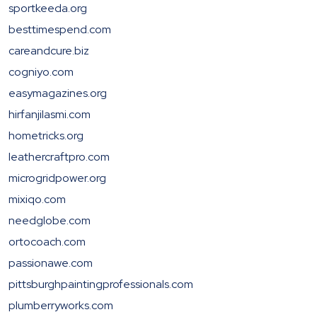
sportkeeda.org
besttimespend.com
careandcure.biz
cogniyo.com
easymagazines.org
hirfanjilasmi.com
hometricks.org
leathercraftpro.com
microgridpower.org
mixiqo.com
needglobe.com
ortocoach.com
passionawe.com
pittsburghpaintingprofessionals.com
plumberryworks.com