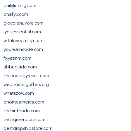
dailylinking.com
dnafyx.com
giocolenuvole.com
iyouessential.com
withloveamity.com
youlearncode.com
fxyatirim.com
abbuguide.com
technologyresult.com
webhostingoffers.org
whatszow.com
ehomeamerca.com
techintendo.com
techgreenpure.com
bestdropshipstore.com