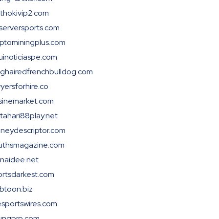
sthokivip2.com
serversports.com
yptominingplus.com
uinoticiaspe.com
nghairedfrenchbulldog.com
yersforhire.co
sinemarket.com
tahari88play.net
neydescriptor.com
uthsmagazine.com
inaidee.net
ortsdarkest.com
btoon.biz
esportswires.com
ungpro.com