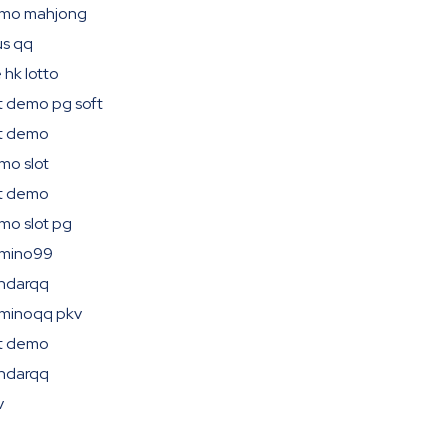
mo mahjong
us qq
e hk lotto
ot demo pg soft
ot demo
mo slot
ot demo
mo slot pg
mino99
ndarqq
minoqq pkv
ot demo
ndarqq
v