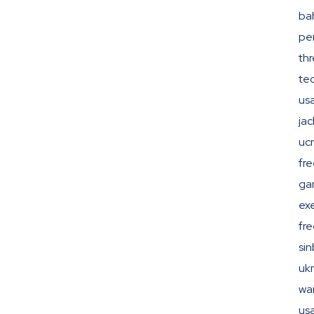
ba
pe
th
te
us
jac
uc
fr
ga
ex
fr
si
uk
wa
us