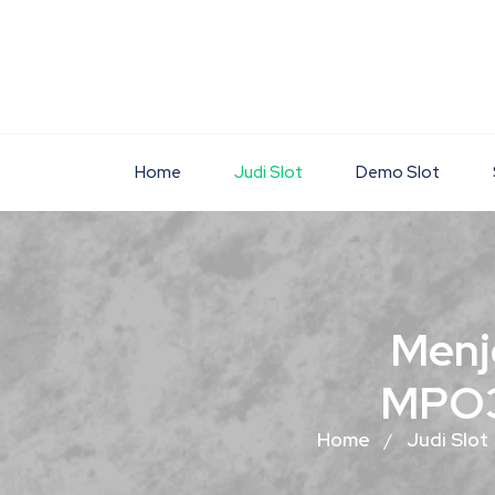
Skip
to
content
Home
Judi Slot
Demo Slot
Menj
MPO30
Home
Judi Slot
/