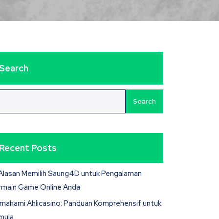
Search
Search
Recent Posts
 Alasan Memilih Saung4D untuk Pengalaman
rmain Game Online Anda
mahami Ahlicasino: Panduan Komprehensif untuk
mula