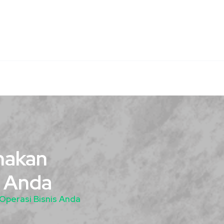
nakan
s Anda
perasi Bisnis Anda