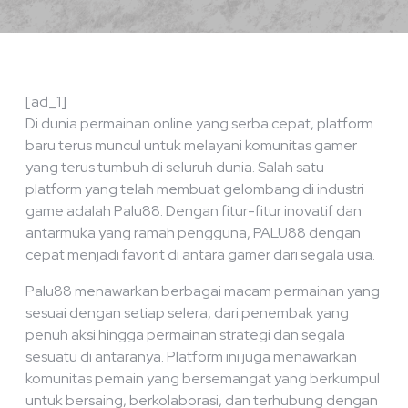
[ad_1]
Di dunia permainan online yang serba cepat, platform
baru terus muncul untuk melayani komunitas gamer
yang terus tumbuh di seluruh dunia. Salah satu
platform yang telah membuat gelombang di industri
game adalah Palu88. Dengan fitur-fitur inovatif dan
antarmuka yang ramah pengguna, PALU88 dengan
cepat menjadi favorit di antara gamer dari segala usia.
Palu88 menawarkan berbagai macam permainan yang
sesuai dengan setiap selera, dari penembak yang
penuh aksi hingga permainan strategi dan segala
sesuatu di antaranya. Platform ini juga menawarkan
komunitas pemain yang bersemangat yang berkumpul
untuk bersaing, berkolaborasi, dan terhubung dengan