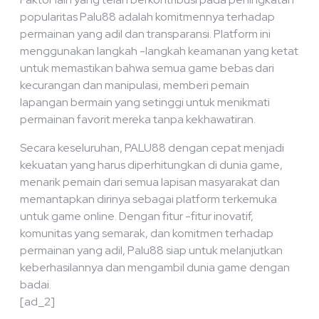
popularitas Palu88 adalah komitmennya terhadap
permainan yang adil dan transparansi. Platform ini
menggunakan langkah -langkah keamanan yang ketat
untuk memastikan bahwa semua game bebas dari
kecurangan dan manipulasi, memberi pemain
lapangan bermain yang setinggi untuk menikmati
permainan favorit mereka tanpa kekhawatiran.
Secara keseluruhan, PALU88 dengan cepat menjadi
kekuatan yang harus diperhitungkan di dunia game,
menarik pemain dari semua lapisan masyarakat dan
memantapkan dirinya sebagai platform terkemuka
untuk game online. Dengan fitur -fitur inovatif,
komunitas yang semarak, dan komitmen terhadap
permainan yang adil, Palu88 siap untuk melanjutkan
keberhasilannya dan mengambil dunia game dengan
badai.
[ad_2]