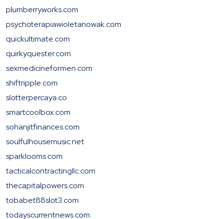
plumberryworks.com
psychoterapiawioletanowak.com
quickultimate.com
quirkyquester.com
sexmedicineformen.com
shiftripple.com
slotterpercaya.co
smartcoolbox.com
sohanjitfinances.com
soulfulhousemusic.net
sparklooms.com
tacticalcontractingllc.com
thecapitalpowers.com
tobabet88slot3.com
todayscurrentnews.com