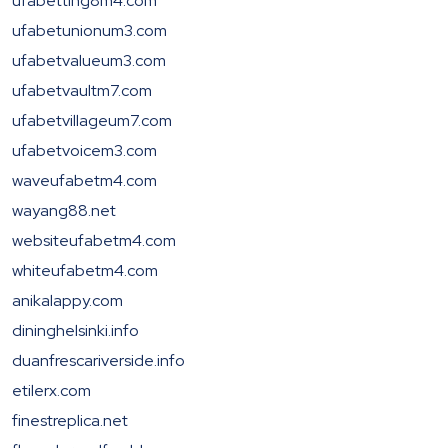
ufabetting8m4.com
ufabetunionum3.com
ufabetvalueum3.com
ufabetvaultm7.com
ufabetvillageum7.com
ufabetvoicem3.com
waveufabetm4.com
wayang88.net
websiteufabetm4.com
whiteufabetm4.com
anikalappy.com
dininghelsinki.info
duanfrescariverside.info
etilerx.com
finestreplica.net