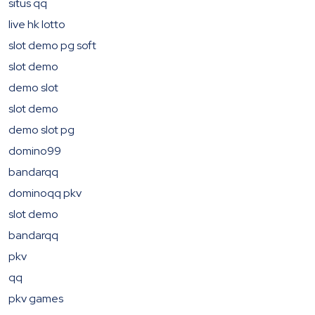
situs qq
live hk lotto
slot demo pg soft
slot demo
demo slot
slot demo
demo slot pg
domino99
bandarqq
dominoqq pkv
slot demo
bandarqq
pkv
qq
pkv games