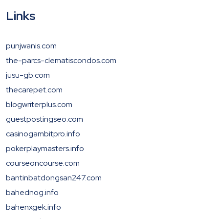
Links
punjwanis.com
the-parcs-clematiscondos.com
jusu-gb.com
thecarepet.com
blogwriterplus.com
guestpostingseo.com
casinogambitpro.info
pokerplaymasters.info
courseoncourse.com
bantinbatdongsan247.com
bahednog.info
bahenxgek.info