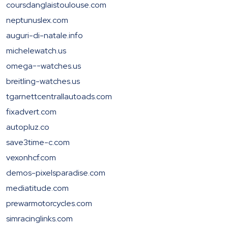
coursdanglaistoulouse.com
neptunuslex.com
auguri-di-natale.info
michelewatch.us
omega--watches.us
breitling-watches.us
tgarnettcentrallautoads.com
fixadvert.com
autopluz.co
save3time-c.com
vexonhcf.com
demos-pixelsparadise.com
mediatitude.com
prewarmotorcycles.com
simracinglinks.com