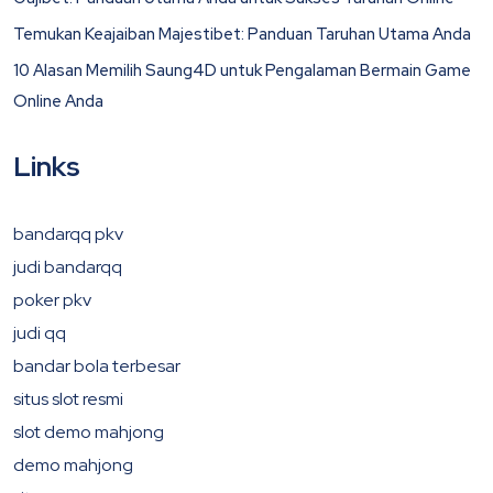
Temukan Keajaiban Majestibet: Panduan Taruhan Utama Anda
10 Alasan Memilih Saung4D untuk Pengalaman Bermain Game
Online Anda
Links
bandarqq pkv
judi bandarqq
poker pkv
judi qq
bandar bola terbesar
situs slot resmi
slot demo mahjong
demo mahjong