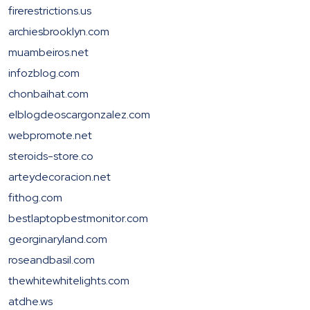
firerestrictions.us
archiesbrooklyn.com
muambeiros.net
infozblog.com
chonbaihat.com
elblogdeoscargonzalez.com
webpromote.net
steroids-store.co
arteydecoracion.net
fithog.com
bestlaptopbestmonitor.com
georginaryland.com
roseandbasil.com
thewhitewhitelights.com
atdhe.ws