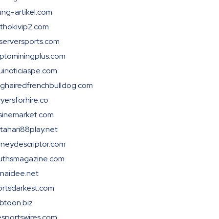
ung-artikel.com
sthokivip2.com
serversports.com
yptominingplus.com
uinoticiaspe.com
nghairedfrenchbulldog.com
yersforhire.co
sinemarket.com
tahari88play.net
neydescriptor.com
uthsmagazine.com
inaidee.net
ortsdarkest.com
btoon.biz
esportswires.com