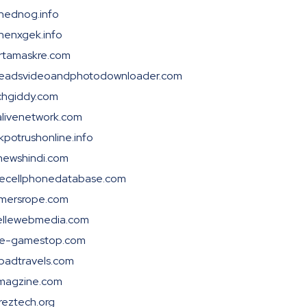
hednog.info
henxgek.info
rtamaskre.com
readsvideoandphotodownloader.com
chgiddy.com
alivenetwork.com
kpotrushonline.info
newshindi.com
eecellphonedatabase.com
mersrope.com
ellewebmedia.com
ee-gamestop.com
nbadtravels.com
magzine.com
reztech.org