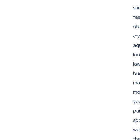
sa
fa
ob
cr
aq
lo
law
bu
ma
mo
yo
pa
sp
we
th