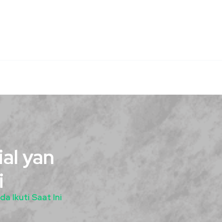
al yan
i
a Ikuti Saat Ini