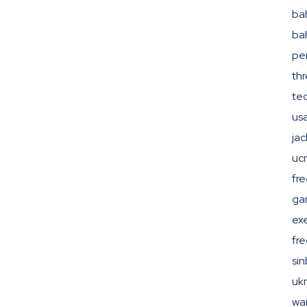
ba
ba
pe
th
te
us
jac
uc
fr
ga
ex
fr
si
uk
wa