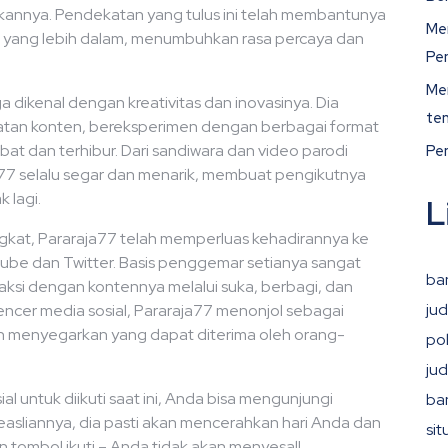
annya. Pendekatan yang tulus ini telah membantunya
Me
 yang lebih dalam, menumbuhkan rasa percaya dan
Pe
Men
a dikenal dengan kreativitas dan inovasinya. Dia
ten
an konten, bereksperimen dengan berbagai format
at dan terhibur. Dari sandiwara dan video parodi
Pen
a77 selalu segar dan menarik, membuat pengikutnya
 lagi.
L
kat, Pararaja77 telah memperluas kehadirannya ke
Tube dan Twitter. Basis penggemar setianya sangat
ba
ksi dengan kontennya melalui suka, berbagi, dan
ju
encer media sosial, Pararaja77 menonjol sebagai
an menyegarkan yang dapat diterima oleh orang-
po
jud
l untuk diikuti saat ini, Anda bisa mengunjungi
ba
keasliannya, dia pasti akan mencerahkan hari Anda dan
sit
 tombol ikuti – Anda tidak akan menyesal!