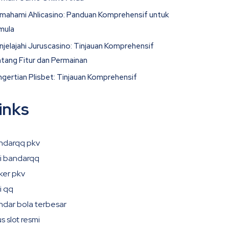
mahami Ahlicasino: Panduan Komprehensif untuk
mula
jelajahi Juruscasino: Tinjauan Komprehensif
tang Fitur dan Permainan
gertian Plisbet: Tinjauan Komprehensif
inks
ndarqq pkv
di bandarqq
ker pkv
i qq
ndar bola terbesar
us slot resmi