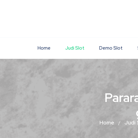
Skip
to
content
Home
Judi Slot
Demo Slot
Parar
Home
Judi 
/