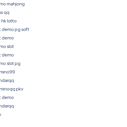
mo mahjong
us qq
e hk lotto
ot demo pg soft
ot demo
mo slot
ot demo
mo slot pg
mino99
ndarqq
minoqq pkv
ot demo
ndarqq
v