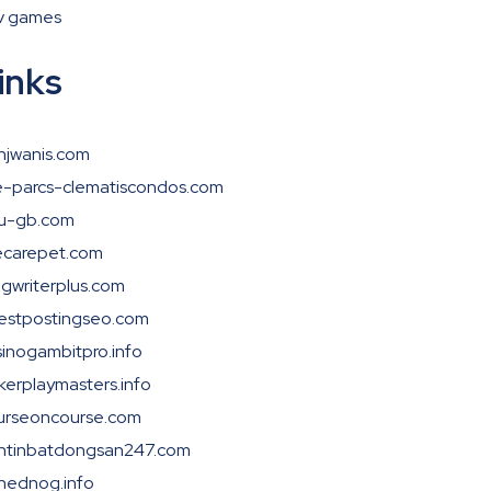
v games
inks
njwanis.com
e-parcs-clematiscondos.com
su-gb.com
ecarepet.com
ogwriterplus.com
estpostingseo.com
sinogambitpro.info
kerplaymasters.info
urseoncourse.com
ntinbatdongsan247.com
hednog.info