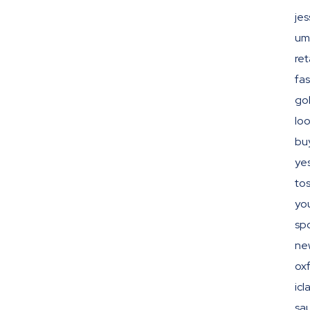
je
um
re
fa
go
lo
bu
ye
to
yo
sp
ne
ox
ic
sa