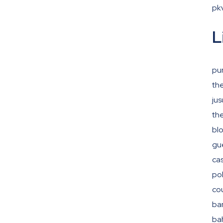
pk
L
pu
th
ju
th
bl
gu
ca
po
co
ba
ba