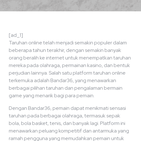
[ad_1]
Taruhan online telah menjadi semakin populer dalam
beberapa tahun terakhir, dengan semakin banyak
orang beralih ke internet untuk menempatkan taruhan
mereka pada olahraga, permainan kasino, dan bentuk
perjudian lainnya. Salah satu platform taruhan online
terkemuka adalah Bandar36, yang menawarkan
berbagai pilihan taruhan dan pengalaman bermain
game yang menarik bagi para pemain.
Dengan Bandar36, pemain dapat menikmati sensasi
taruhan pada berbagai olahraga, termasuk sepak
bola, bola basket, tenis, dan banyak lagi. Platform ini
menawarkan peluang kompetitif dan antarmuka yang
ramah pengguna yang memudahkan pemain untuk