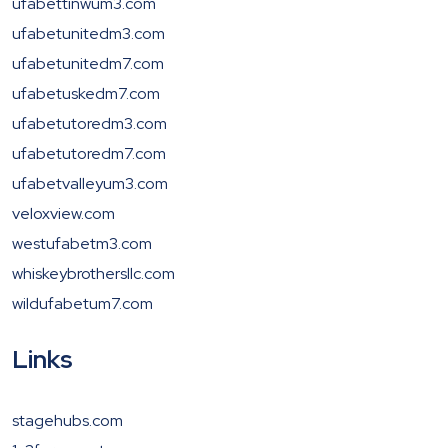
ufabettinwum3.com
ufabetunitedm3.com
ufabetunitedm7.com
ufabetuskedm7.com
ufabetutoredm3.com
ufabetutoredm7.com
ufabetvalleyum3.com
veloxview.com
westufabetm3.com
whiskeybrothersllc.com
wildufabetum7.com
Links
stagehubs.com