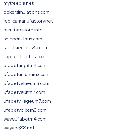
mytreepla.net
pokersimulations.com
replicamanufactory.net
rezultate-loto.info
splendifulous.com
sportsrecords4u.com
topceleberites.com
ufabetting8m4.com
ufabetunionum3.com
ufabetvalueum3.com
ufabetvaultm7.com
ufabetvillageum7.com
ufabetvoicem3.com
waveufabetm4.com
wayang88.net