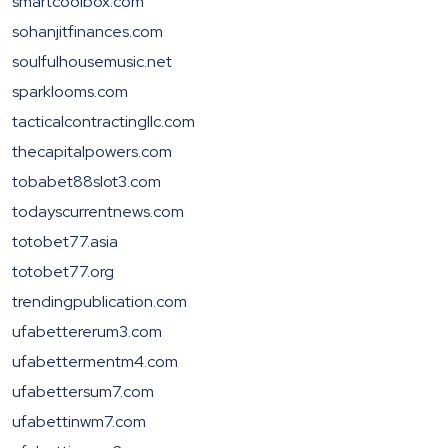
smartcoolbox.com
sohanjitfinances.com
soulfulhousemusic.net
sparklooms.com
tacticalcontractingllc.com
thecapitalpowers.com
tobabet88slot3.com
todayscurrentnews.com
totobet77.asia
totobet77.org
trendingpublication.com
ufabettererum3.com
ufabettermentm4.com
ufabettersum7.com
ufabettinwm7.com