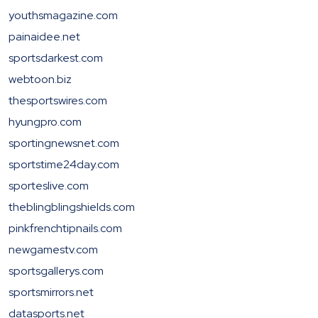
youthsmagazine.com
painaidee.net
sportsdarkest.com
webtoon.biz
thesportswires.com
hyungpro.com
sportingnewsnet.com
sportstime24day.com
sporteslive.com
theblingblingshields.com
pinkfrenchtipnails.com
newgamestv.com
sportsgallerys.com
sportsmirrors.net
datasports.net