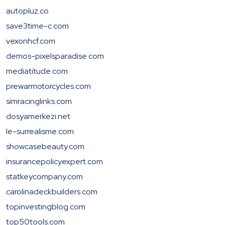
autopluz.co
save3time-c.com
vexonhcf.com
demos-pixelsparadise.com
mediatitude.com
prewarmotorcycles.com
simracinglinks.com
dosyamerkezi.net
le-surrealisme.com
showcasebeauty.com
insurancepolicyexpert.com
statkeycompany.com
carolinadeckbuilders.com
topinvestingblog.com
top50tools.com