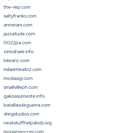
the-rep.com
saltyfranks.com
annerani.com
jazzatude.com
0022pa.com
zeroshare.info
bilesinc.com
milaretreatnz.com
modaagi.com
smallvilleph.com
galiciasuroeste.info
batallasdeguerra.com
dregstudios.com
neatstuffhelpskids.org
moraessoccer.com