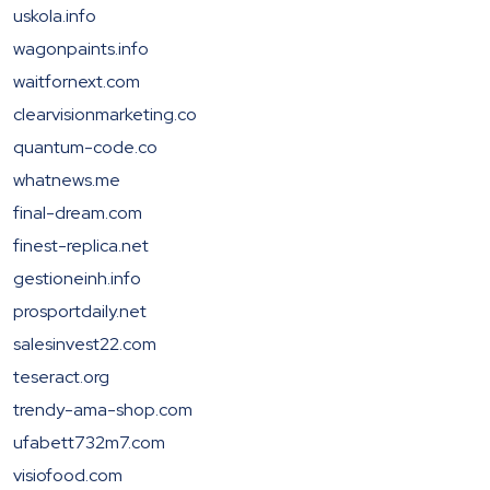
uskola.info
wagonpaints.info
waitfornext.com
clearvisionmarketing.co
quantum-code.co
whatnews.me
final-dream.com
finest-replica.net
gestioneinh.info
prosportdaily.net
salesinvest22.com
teseract.org
trendy-ama-shop.com
ufabett732m7.com
visiofood.com