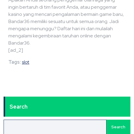
ingin bertaruh di tim favorit Anda, atau penggemar
kasino yang mencari pengalaman bermain game baru,
Bandar36 memiliki sesuatu untuk semua orang. Jadi
mengapa menunggu? Daftar hari ini dan mulailah
mengalami kegembiraan taruhan online dengan
Bandar36.
[ad_2]
Tags:
slot
Search
Search