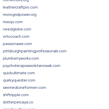
leathercraftpro.com
microgridpower.org
mixiqo.com
needglobe.com
ortocoach.com
passionawe.com
pittsburghpaintingprofessionals.com
plumberryworks.com
psychoterapiawioletanowak.com
quickultimate.com
quirkyquester.com
sexmedicineformen.com
shiftripple.com
slotterpercaya.co