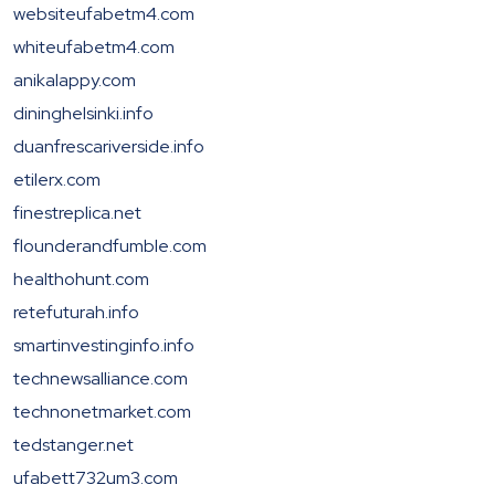
websiteufabetm4.com
whiteufabetm4.com
anikalappy.com
dininghelsinki.info
duanfrescariverside.info
etilerx.com
finestreplica.net
flounderandfumble.com
healthohunt.com
retefuturah.info
smartinvestinginfo.info
technewsalliance.com
technonetmarket.com
tedstanger.net
ufabett732um3.com