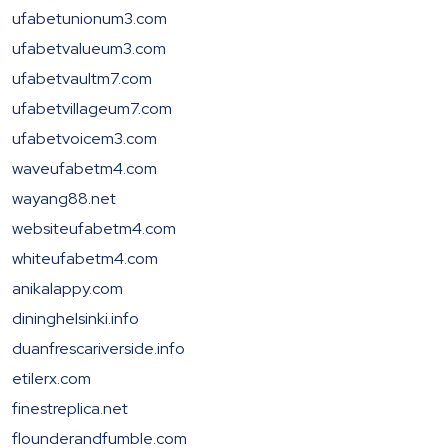
ufabetunionum3.com
ufabetvalueum3.com
ufabetvaultm7.com
ufabetvillageum7.com
ufabetvoicem3.com
waveufabetm4.com
wayang88.net
websiteufabetm4.com
whiteufabetm4.com
anikalappy.com
dininghelsinki.info
duanfrescariverside.info
etilerx.com
finestreplica.net
flounderandfumble.com