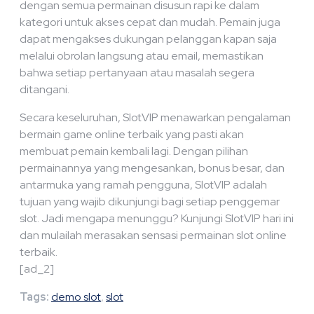
dengan semua permainan disusun rapi ke dalam
kategori untuk akses cepat dan mudah. Pemain juga
dapat mengakses dukungan pelanggan kapan saja
melalui obrolan langsung atau email, memastikan
bahwa setiap pertanyaan atau masalah segera
ditangani.
Secara keseluruhan, SlotVIP menawarkan pengalaman
bermain game online terbaik yang pasti akan
membuat pemain kembali lagi. Dengan pilihan
permainannya yang mengesankan, bonus besar, dan
antarmuka yang ramah pengguna, SlotVIP adalah
tujuan yang wajib dikunjungi bagi setiap penggemar
slot. Jadi mengapa menunggu? Kunjungi SlotVIP hari ini
dan mulailah merasakan sensasi permainan slot online
terbaik.
[ad_2]
Tags:
demo slot
,
slot