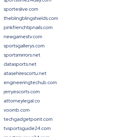
sporteslive.com
theblingblingshields.com
pinkfrenchtipnails.com
newgamestv.com
sportsgallerys.com
sportsmirrors.net
datasports.net
atasehirescortu.net
engineeringtechub.com
jerryescorts.com
attorneylegal.co
voomb.com
techgadgetpoint.com
tvsportsguide24.com