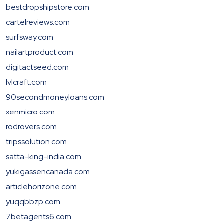
bestdropshipstore.com
cartelreviews.com
surfsway.com
nailartproduct.com
digitactseed.com
lvlcraft.com
90secondmoneyloans.com
xenmicro.com
rodrovers.com
tripssolution.com
satta-king-india.com
yukigassencanada.com
articlehorizone.com
yuqqbbzp.com
7betagents6.com