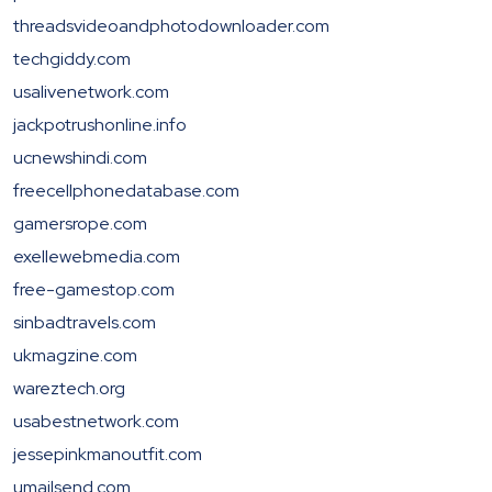
threadsvideoandphotodownloader.com
techgiddy.com
usalivenetwork.com
jackpotrushonline.info
ucnewshindi.com
freecellphonedatabase.com
gamersrope.com
exellewebmedia.com
free-gamestop.com
sinbadtravels.com
ukmagzine.com
wareztech.org
usabestnetwork.com
jessepinkmanoutfit.com
umailsend.com