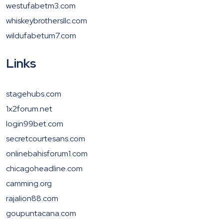
westufabetm3.com
whiskeybrothersllc.com
wildufabetum7.com
Links
stagehubs.com
1x2forum.net
login99bet.com
secretcourtesans.com
onlinebahisforum1.com
chicagoheadline.com
camming.org
rajalion88.com
goupuntacana.com