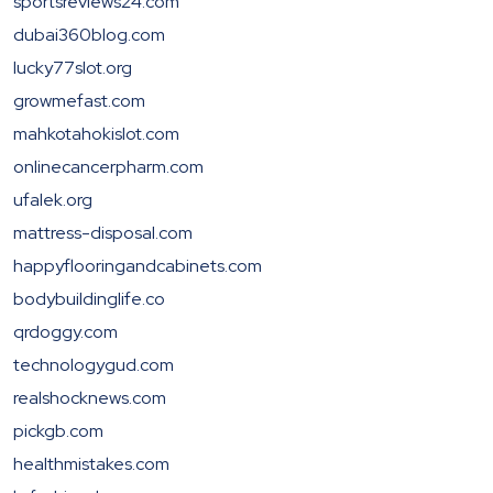
sportsreviews24.com
dubai360blog.com
lucky77slot.org
growmefast.com
mahkotahokislot.com
onlinecancerpharm.com
ufalek.org
mattress-disposal.com
happyflooringandcabinets.com
bodybuildinglife.co
qrdoggy.com
technologygud.com
realshocknews.com
pickgb.com
healthmistakes.com