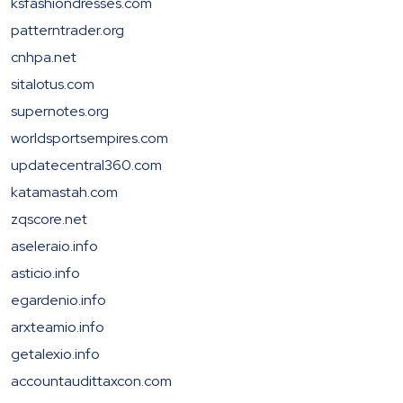
ksfashiondresses.com
patterntrader.org
cnhpa.net
sitalotus.com
supernotes.org
worldsportsempires.com
updatecentral360.com
katamastah.com
zqscore.net
aseleraio.info
asticio.info
egardenio.info
arxteamio.info
getalexio.info
accountaudittaxcon.com