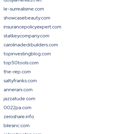
le-surrealisme.com
showcasebeauty.com
insurancepolicyexpert.com
statkeycompany.com
carolinadeckbuilders.com
topinvestingblog.com
top50tools.com
the-rep.com
saltyfranks.com
annerani.com
jazzatude.com
0022pa.com
zeroshare.info
bilesinc.com