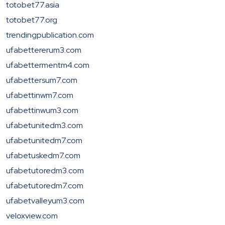
totobet77.asia
totobet77.org
trendingpublication.com
ufabettererum3.com
ufabettermentm4.com
ufabettersum7.com
ufabettinwm7.com
ufabettinwum3.com
ufabetunitedm3.com
ufabetunitedm7.com
ufabetuskedm7.com
ufabetutoredm3.com
ufabetutoredm7.com
ufabetvalleyum3.com
veloxview.com