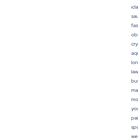
ic
sa
fa
ob
cr
aq
lo
law
bu
ma
mo
yo
pa
sp
we