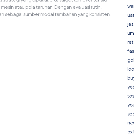
wa
 mesin atau pola taruhan. Dengan evaluasi rutin,
n sebagai sumber modal tambahan yang konsisten.
us
je
um
re
fa
go
lo
bu
ye
to
yo
sp
ne
ox