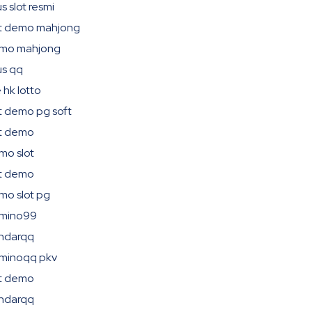
us slot resmi
ot demo mahjong
mo mahjong
us qq
e hk lotto
ot demo pg soft
ot demo
mo slot
ot demo
mo slot pg
mino99
ndarqq
minoqq pkv
ot demo
ndarqq