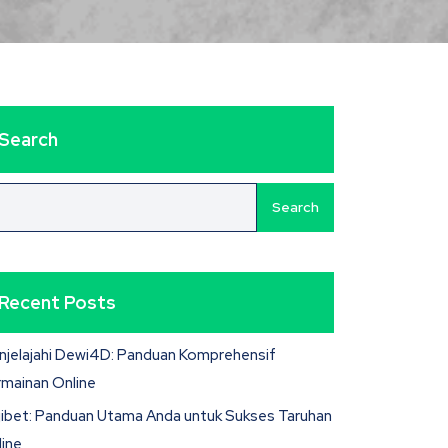
Search
Search
Recent Posts
njelajahi Dewi4D: Panduan Komprehensif
rmainan Online
jibet: Panduan Utama Anda untuk Sukses Taruhan
ine