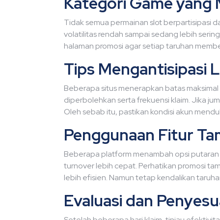
Kategori Game yang
Tidak semua permainan slot berpartisipasi 
volatilitas rendah sampai sedang lebih sering
halaman promosi agar setiap taruhan memberi
Tips Mengantisipasi L
Beberapa situs menerapkan batas maksimal 
diperbolehkan serta frekuensi klaim. Jika j
Oleh sebab itu, pastikan kondisi akun mend
Penggunaan Fitur T
Beberapa platform menambah opsi putaran 
turnover lebih cepat. Perhatikan promosi t
lebih efisien. Namun tetap kendalikan taruhan
Evaluasi dan Penyesu
Setelah beberapa hari klaim, tinjau efektivita