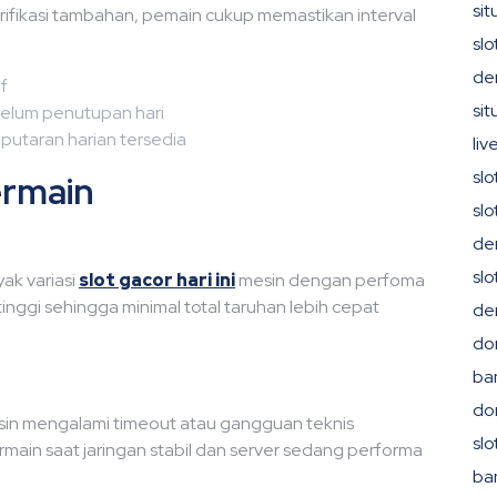
sit
rifikasi tambahan, pemain cukup memastikan interval
sl
de
f
sit
belum penutupan hari
putaran harian tersedia
liv
sl
ermain
sl
de
sl
ak variasi
slot gacor hari ini
mesin dengan perfoma
tinggi sehingga minimal total taruhan lebih cepat
de
do
ba
do
in mengalami timeout atau gangguan teknis
sl
rmain saat jaringan stabil dan server sedang performa
ba