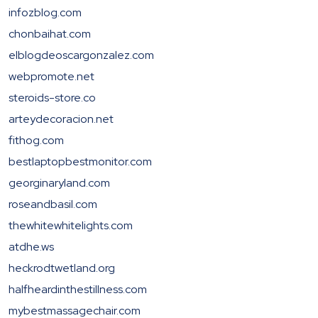
infozblog.com
chonbaihat.com
elblogdeoscargonzalez.com
webpromote.net
steroids-store.co
arteydecoracion.net
fithog.com
bestlaptopbestmonitor.com
georginaryland.com
roseandbasil.com
thewhitewhitelights.com
atdhe.ws
heckrodtwetland.org
halfheardinthestillness.com
mybestmassagechair.com