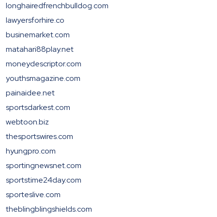
longhairedfrenchbulldog.com
lawyersforhire.co
businemarket.com
matahari88play.net
moneydescriptor.com
youthsmagazine.com
painaidee.net
sportsdarkest.com
webtoon.biz
thesportswires.com
hyungpro.com
sportingnewsnet.com
sportstime24day.com
sporteslive.com
theblingblingshields.com