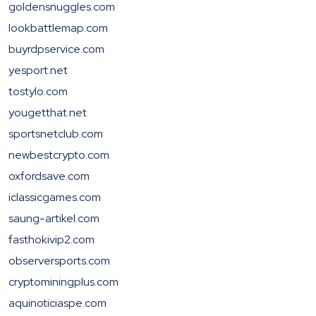
goldensnuggles.com
lookbattlemap.com
buyrdpservice.com
yesport.net
tostylo.com
yougetthat.net
sportsnetclub.com
newbestcrypto.com
oxfordsave.com
iclassicgames.com
saung-artikel.com
fasthokivip2.com
observersports.com
cryptominingplus.com
aquinoticiaspe.com