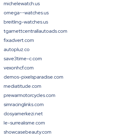
michelewatch.us
omega--watches.us
breitling-watches.us
tgarnettcentrallautoads.com
fixadvert.com
autopluz.co
save3time-c.com
vexonhcf.com
demos-pixelsparadise.com
mediatitude.com
prewarmotorcycles.com
simracinglinks.com
dosyamerkezi.net
le-surrealisme.com
showcasebeauty.com