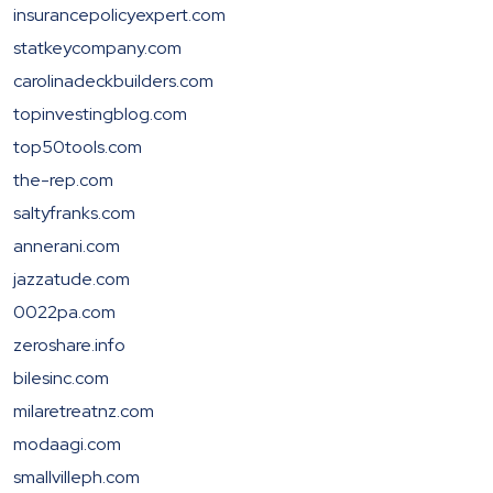
insurancepolicyexpert.com
statkeycompany.com
carolinadeckbuilders.com
topinvestingblog.com
top50tools.com
the-rep.com
saltyfranks.com
annerani.com
jazzatude.com
0022pa.com
zeroshare.info
bilesinc.com
milaretreatnz.com
modaagi.com
smallvilleph.com