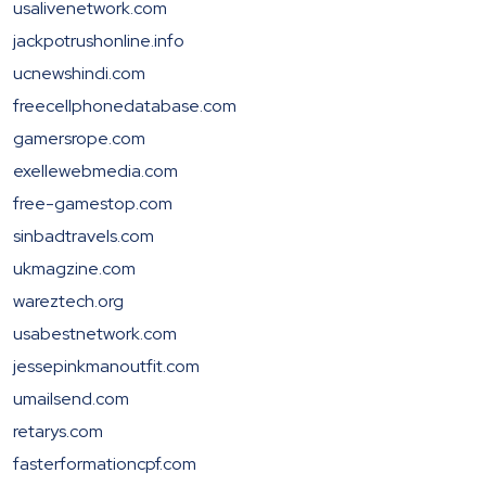
usalivenetwork.com
jackpotrushonline.info
ucnewshindi.com
freecellphonedatabase.com
gamersrope.com
exellewebmedia.com
free-gamestop.com
sinbadtravels.com
ukmagzine.com
wareztech.org
usabestnetwork.com
jessepinkmanoutfit.com
umailsend.com
retarys.com
fasterformationcpf.com