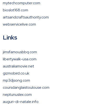
mytechcomputer.com
bioslot168.com
artsandcraftsauthority.com
webservicelive.com
Links
jimsfamousbbq.com
libertywalk-usa.com
australiamovie.net
gizmobird.co.uk
mp3djsong.com
coursdanglaistoulouse.com
neptunuslex.com
auguri-di-natale.info