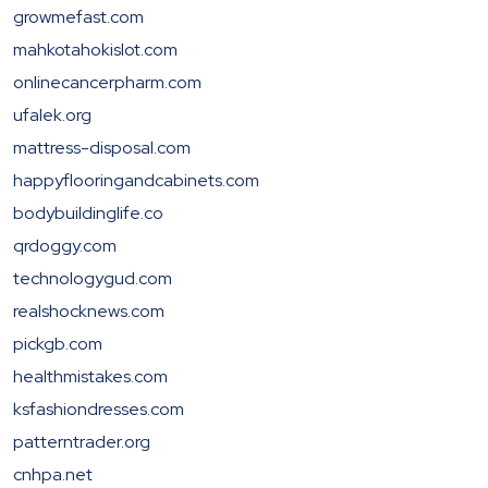
growmefast.com
mahkotahokislot.com
onlinecancerpharm.com
ufalek.org
mattress-disposal.com
happyflooringandcabinets.com
bodybuildinglife.co
qrdoggy.com
technologygud.com
realshocknews.com
pickgb.com
healthmistakes.com
ksfashiondresses.com
patterntrader.org
cnhpa.net