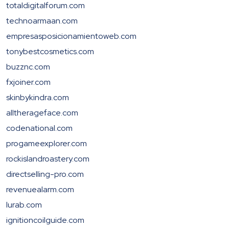
totaldigitalforum.com
technoarmaan.com
empresasposicionamientoweb.com
tonybestcosmetics.com
buzznc.com
fxjoiner.com
skinbykindra.com
alltherageface.com
codenational.com
progameexplorer.com
rockislandroastery.com
directselling-pro.com
revenuealarm.com
lurab.com
ignitioncoilguide.com