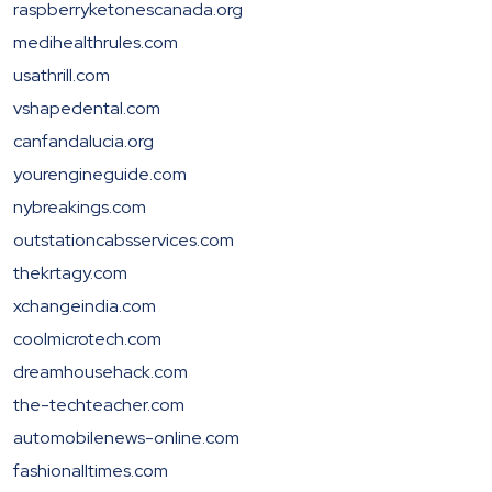
raspberryketonescanada.org
medihealthrules.com
usathrill.com
vshapedental.com
canfandalucia.org
yourengineguide.com
nybreakings.com
outstationcabsservices.com
thekrtagy.com
xchangeindia.com
coolmicrotech.com
dreamhousehack.com
the-techteacher.com
automobilenews-online.com
fashionalltimes.com