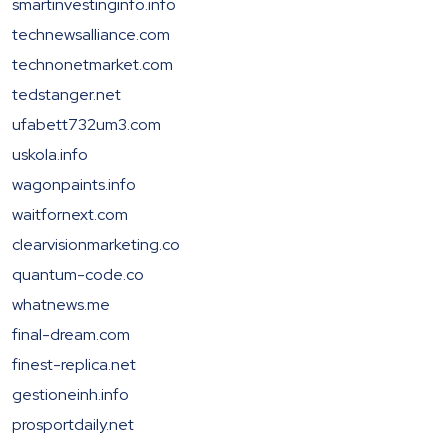
smartinvestinginfo.info
technewsalliance.com
technonetmarket.com
tedstanger.net
ufabett732um3.com
uskola.info
wagonpaints.info
waitfornext.com
clearvisionmarketing.co
quantum-code.co
whatnews.me
final-dream.com
finest-replica.net
gestioneinh.info
prosportdaily.net