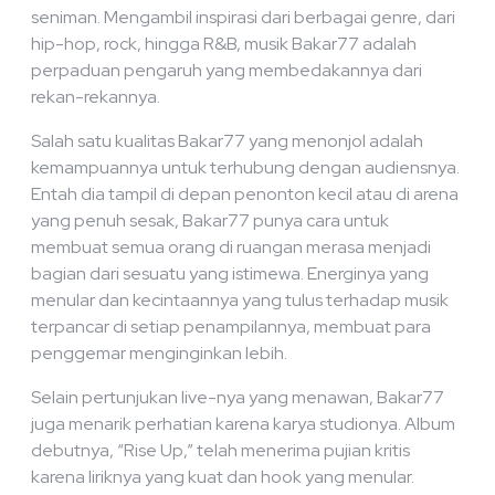
seniman. Mengambil inspirasi dari berbagai genre, dari
hip-hop, rock, hingga R&B, musik Bakar77 adalah
perpaduan pengaruh yang membedakannya dari
rekan-rekannya.
Salah satu kualitas Bakar77 yang menonjol adalah
kemampuannya untuk terhubung dengan audiensnya.
Entah dia tampil di depan penonton kecil atau di arena
yang penuh sesak, Bakar77 punya cara untuk
membuat semua orang di ruangan merasa menjadi
bagian dari sesuatu yang istimewa. Energinya yang
menular dan kecintaannya yang tulus terhadap musik
terpancar di setiap penampilannya, membuat para
penggemar menginginkan lebih.
Selain pertunjukan live-nya yang menawan, Bakar77
juga menarik perhatian karena karya studionya. Album
debutnya, “Rise Up,” telah menerima pujian kritis
karena liriknya yang kuat dan hook yang menular.