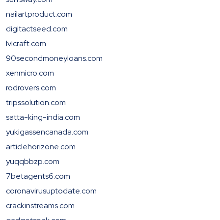
nailartproduct.com
digitactseed.com
lvlcraft.com
90secondmoneyloans.com
xenmicro.com
rodrovers.com
tripssolution.com
satta-king-india.com
yukigassencanada.com
articlehorizone.com
yuqqbbzp.com
7betagents6.com
coronavirusuptodate.com
crackinstreams.com