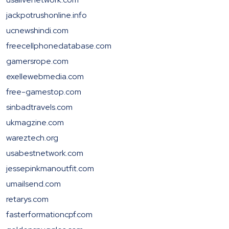
jackpotrushonline.info
ucnewshindi.com
freecellphonedatabase.com
gamersrope.com
exellewebmedia.com
free-gamestop.com
sinbadtravels.com
ukmagzine.com
wareztech.org
usabestnetwork.com
jessepinkmanoutfit.com
umailsend.com
retarys.com
fasterformationcpf.com