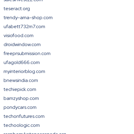
teseract.org
trendy-ama-shop.com
ufabett732m7.com
visiofood.com
droidwindow.com
freeprsubmission.com
ufagold666.com
myinteriorblog.com
bnewsindia.com
techiepick.com
bamzyshop.com
pondycars.com
techonfutures.com
techoologic.com