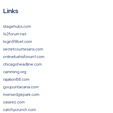
Links
stagehubs.com
1x2forum.net
login99bet.com
secretcourtesans.com
onlinebahisforum1.com
chicagoheadline.com
camming.org
rajalion88.com
goupuntacana.com
riversedgepark.com
zaseez.com
catchycrunch.com