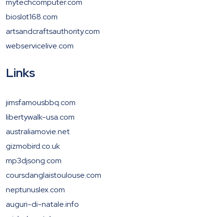
mytechcomputer.com
bioslot168.com
artsandcraftsauthority.com
webservicelive.com
Links
jimsfamousbbq.com
libertywalk-usa.com
australiamovie.net
gizmobird.co.uk
mp3djsong.com
coursdanglaistoulouse.com
neptunuslex.com
auguri-di-natale.info