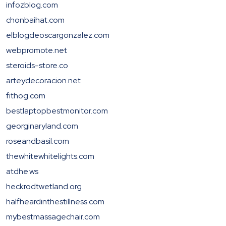
infozblog.com
chonbaihat.com
elblogdeoscargonzalez.com
webpromote.net
steroids-store.co
arteydecoracion.net
fithog.com
bestlaptopbestmonitor.com
georginaryland.com
roseandbasil.com
thewhitewhitelights.com
atdhe.ws
heckrodtwetland.org
halfheardinthestillness.com
mybestmassagechair.com