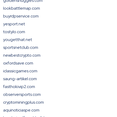
goldensnuggles.com
lookbattlemap.com
buyrdpservice.com
yesport.net
tostylo.com
yougetthat.net
sportsnetclub.com
newbestcrypto.com
oxfordsave.com
iclassicgames.com
saung-artikel.com
fasthokivip2.com
observersports.com
cryptominingplus.com
aquinoticiaspe.com