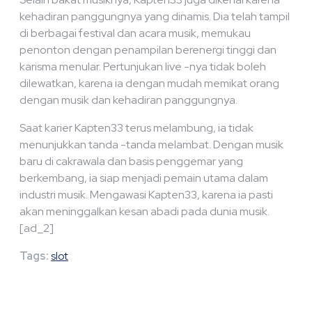
kehadiran panggungnya yang dinamis. Dia telah tampil
di berbagai festival dan acara musik, memukau
penonton dengan penampilan berenergi tinggi dan
karisma menular. Pertunjukan live -nya tidak boleh
dilewatkan, karena ia dengan mudah memikat orang
dengan musik dan kehadiran panggungnya.
Saat karier Kapten33 terus melambung, ia tidak
menunjukkan tanda -tanda melambat. Dengan musik
baru di cakrawala dan basis penggemar yang
berkembang, ia siap menjadi pemain utama dalam
industri musik. Mengawasi Kapten33, karena ia pasti
akan meninggalkan kesan abadi pada dunia musik.
[ad_2]
Tags:
slot