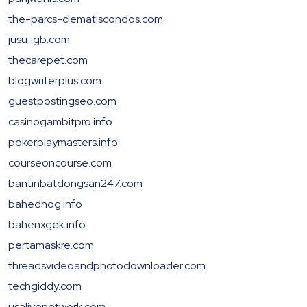
the-parcs-clematiscondos.com
jusu-gb.com
thecarepet.com
blogwriterplus.com
guestpostingseo.com
casinogambitpro.info
pokerplaymasters.info
courseoncourse.com
bantinbatdongsan247.com
bahednog.info
bahenxgek.info
pertamaskre.com
threadsvideoandphotodownloader.com
techgiddy.com
usalivenetwork.com