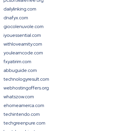
pcsoftwarefree.org
dailylinking.com
dnafyx.com
giocolenuvole.com
iyouessential.com
withloveamity.com
youlearncode.com
fxyatirim.com
abbuguide.com
technologyresult.com
webhostingoffers.org
whatszow.com
ehomeamerca.com
techintendo.com
techgreenpure.com