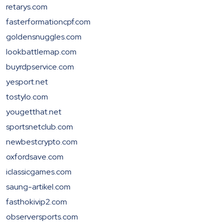
retarys.com
fasterformationcpf.com
goldensnuggles.com
lookbattlemap.com
buyrdpservice.com
yesport.net
tostylo.com
yougetthat.net
sportsnetclub.com
newbestcrypto.com
oxfordsave.com
iclassicgames.com
saung-artikel.com
fasthokivip2.com
observersports.com