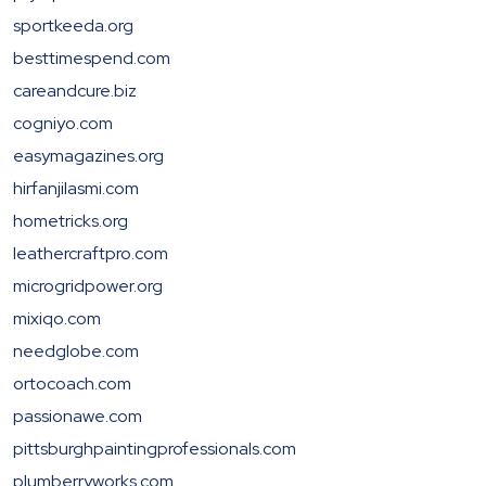
sportkeeda.org
besttimespend.com
careandcure.biz
cogniyo.com
easymagazines.org
hirfanjilasmi.com
hometricks.org
leathercraftpro.com
microgridpower.org
mixiqo.com
needglobe.com
ortocoach.com
passionawe.com
pittsburghpaintingprofessionals.com
plumberryworks.com