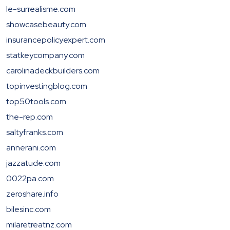
le-surrealisme.com
showcasebeauty.com
insurancepolicyexpert.com
statkeycompany.com
carolinadeckbuilders.com
topinvestingblog.com
top50tools.com
the-rep.com
saltyfranks.com
annerani.com
jazzatude.com
0022pa.com
zeroshare.info
bilesinc.com
milaretreatnz.com