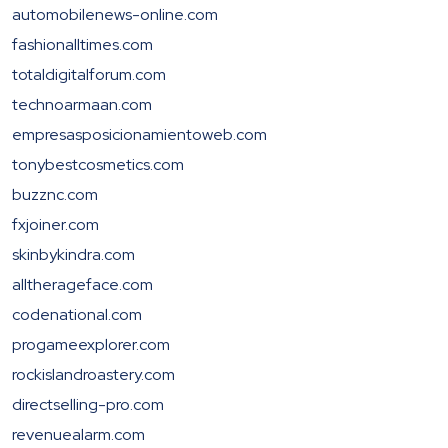
automobilenews-online.com
fashionalltimes.com
totaldigitalforum.com
technoarmaan.com
empresasposicionamientoweb.com
tonybestcosmetics.com
buzznc.com
fxjoiner.com
skinbykindra.com
alltherageface.com
codenational.com
progameexplorer.com
rockislandroastery.com
directselling-pro.com
revenuealarm.com