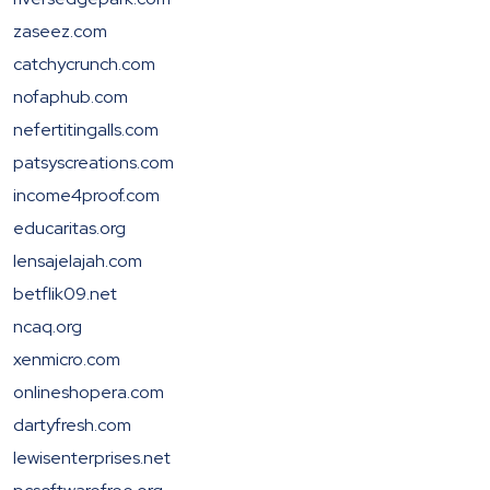
zaseez.com
catchycrunch.com
nofaphub.com
nefertitingalls.com
patsyscreations.com
income4proof.com
educaritas.org
lensajelajah.com
betflik09.net
ncaq.org
xenmicro.com
onlineshopera.com
dartyfresh.com
lewisenterprises.net