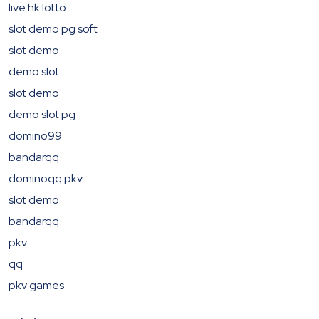
live hk lotto
slot demo pg soft
slot demo
demo slot
slot demo
demo slot pg
domino99
bandarqq
dominoqq pkv
slot demo
bandarqq
pkv
qq
pkv games