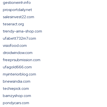
gestioneinh.info
prosportdaily.net
salesinvest22.com
teseract.org
trendy-ama-shop.com
ufabett732m7.com
visiofood.com
droidwindow.com
freeprsubmission.com
ufagold666.com
myinteriorblog.com
bnewsindia.com
techiepick.com
bamzyshop.com
pondycars.com