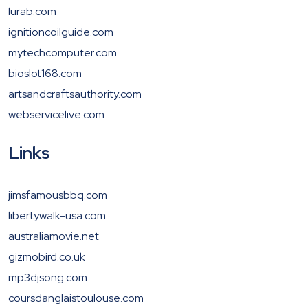
lurab.com
ignitioncoilguide.com
mytechcomputer.com
bioslot168.com
artsandcraftsauthority.com
webservicelive.com
Links
jimsfamousbbq.com
libertywalk-usa.com
australiamovie.net
gizmobird.co.uk
mp3djsong.com
coursdanglaistoulouse.com