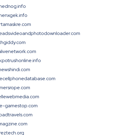
hednog.info
henxgek.info
rtamaskre.com
readsvideoandphotodownloader.com
chgiddy.com
alivenetwork.com
kpotrushonline.info
newshindi.com
eecellphonedatabase.com
mersrope.com
ellewebmedia.com
ee-gamestop.com
nbadtravels.com
magzine.com
reztech.org