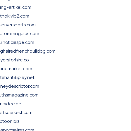
ung-artikel.com
sthokivip2.com
serversports.com
yptominingplus.com
uinoticiaspe.com
nghairedfrenchbulldog.com
yersforhire.co
sinemarket.com
tahari88play.net
neydescriptor.com
uthsmagazine.com
inaidee.net
ortsdarkest.com
btoon.biz
esportswires.com