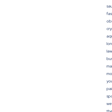
sa
fa
ob
cr
aq
lo
law
bu
ma
mo
yo
pa
sp
we
th