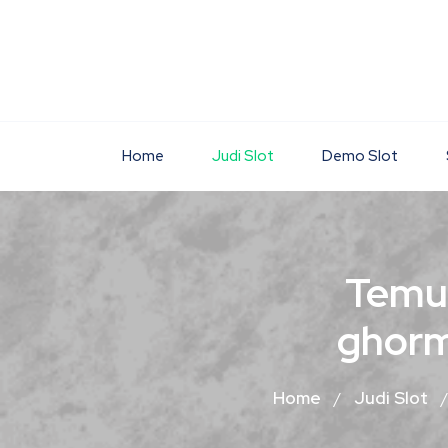
Skip
to
content
Home
Judi Slot
Demo Slot
Temui
ghorm
Home
Judi Slot
/