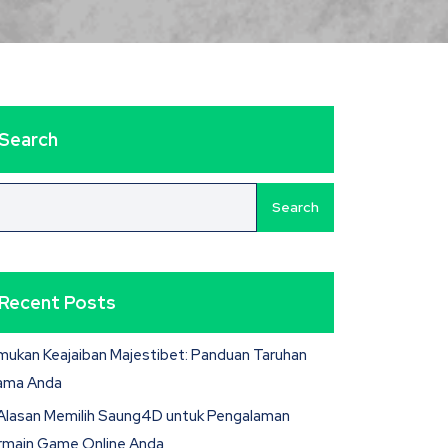
Search
Search
Recent Posts
ukan Keajaiban Majestibet: Panduan Taruhan
ama Anda
 Alasan Memilih Saung4D untuk Pengalaman
rmain Game Online Anda