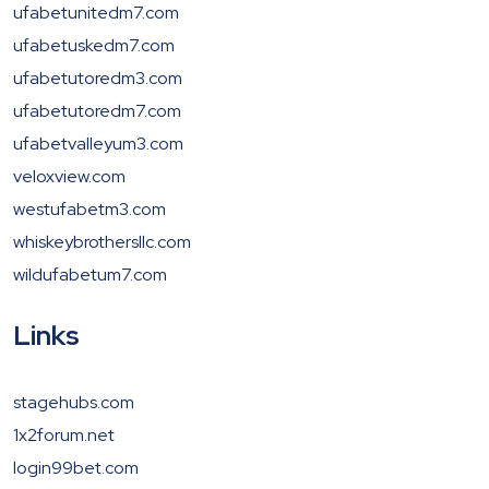
ufabetunitedm7.com
ufabetuskedm7.com
ufabetutoredm3.com
ufabetutoredm7.com
ufabetvalleyum3.com
veloxview.com
westufabetm3.com
whiskeybrothersllc.com
wildufabetum7.com
Links
stagehubs.com
1x2forum.net
login99bet.com