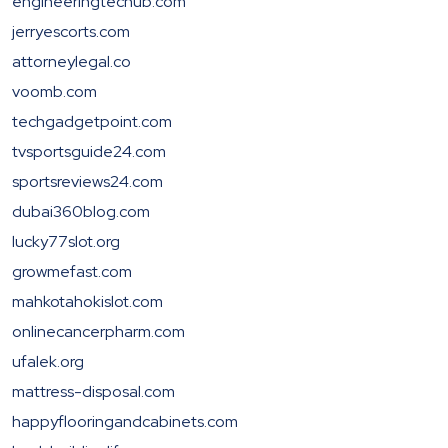
engineeringtechub.com
jerryescorts.com
attorneylegal.co
voomb.com
techgadgetpoint.com
tvsportsguide24.com
sportsreviews24.com
dubai360blog.com
lucky77slot.org
growmefast.com
mahkotahokislot.com
onlinecancerpharm.com
ufalek.org
mattress-disposal.com
happyflooringandcabinets.com