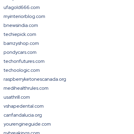
ufagold666.com
myinteriorblog.com
bnewsindia.com
techiepick.com
bamzyshop.com
pondycars.com
techonfutures.com
techoologic.com
raspberryketonescanada.org
medihealthrules.com
usathrill.com
vshapedental.com
canfandalucia.org
yourengineguide.com
nybreakings.com