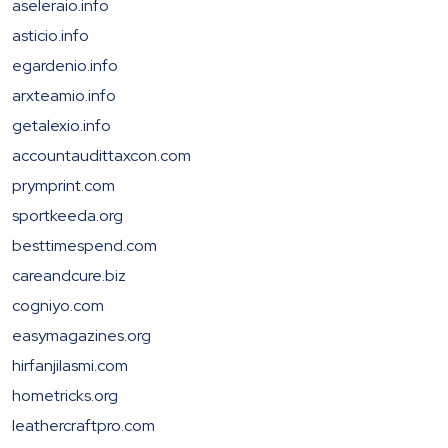
aseleraio.info
asticio.info
egardenio.info
arxteamio.info
getalexio.info
accountaudittaxcon.com
prymprint.com
sportkeeda.org
besttimespend.com
careandcure.biz
cogniyo.com
easymagazines.org
hirfanjilasmi.com
hometricks.org
leathercraftpro.com