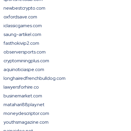
newbestcrypto.com
oxfordsave.com
iclassicgames.com
saung-artikel.com
fasthokivip2.com
observersports.com
cryptominingplus.com
aquinoticiaspe.com
longhairedfrenchbulldog.com
lawyersforhire.co
businemarket.com
matahari88play.net
moneydescriptor.com
youthsmagazine.com
painaidee.net