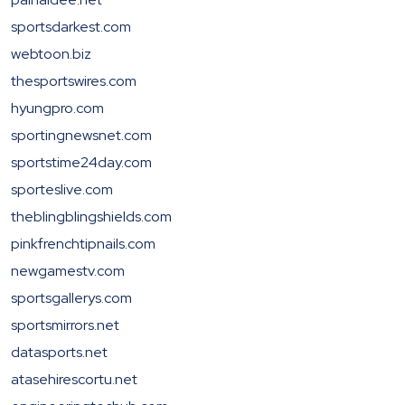
sportsdarkest.com
webtoon.biz
thesportswires.com
hyungpro.com
sportingnewsnet.com
sportstime24day.com
sporteslive.com
theblingblingshields.com
pinkfrenchtipnails.com
newgamestv.com
sportsgallerys.com
sportsmirrors.net
datasports.net
atasehirescortu.net