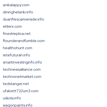
anikalappy.com
dininghelsinki.info
duanfrescariverside.info
etilerx.com
finestreplica.net
flounderandfumble.com
healthohunt.com
retefuturah.info
smartinvestinginfo.info
technewsalliance.com
technonetmarket.com
tedstanger.net
ufabett732um3.com
uskola.info
wagonpaints.info