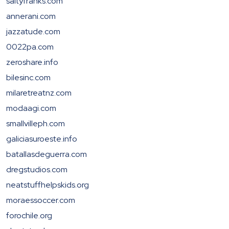
saltyfranks.com
annerani.com
jazzatude.com
0022pa.com
zeroshare.info
bilesinc.com
milaretreatnz.com
modaagi.com
smallvilleph.com
galiciasuroeste.info
batallasdeguerra.com
dregstudios.com
neatstuffhelpskids.org
moraessoccer.com
forochile.org