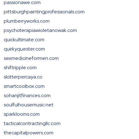
passionawe.com
pittsburghpaintingprofessionals.com
plumberryworks.com
psychoterapiawioletanowak.com
quickultimate.com
quirkyquester.com
sexmedicineformen.com
shiftripple.com
slotterpercaya.co
smartcoolbox.com
sohanjitfinances.com
soulfulhousemusic.net
sparklooms.com
tacticalcontractingllc.com
thecapitalpowers.com