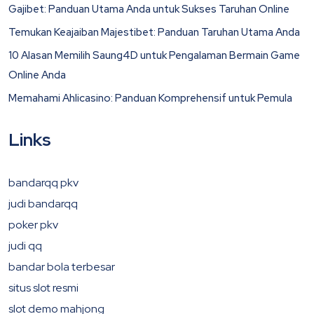
Gajibet: Panduan Utama Anda untuk Sukses Taruhan Online
Temukan Keajaiban Majestibet: Panduan Taruhan Utama Anda
10 Alasan Memilih Saung4D untuk Pengalaman Bermain Game
Online Anda
Memahami Ahlicasino: Panduan Komprehensif untuk Pemula
Links
bandarqq pkv
judi bandarqq
poker pkv
judi qq
bandar bola terbesar
situs slot resmi
slot demo mahjong