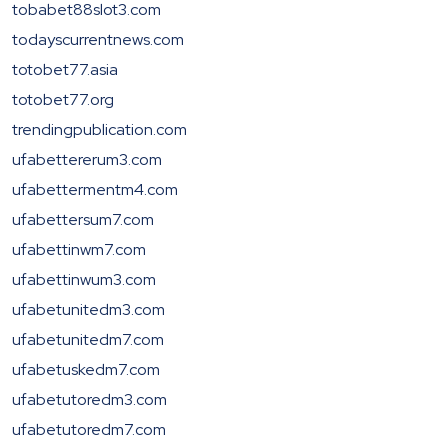
tobabet88slot3.com
todayscurrentnews.com
totobet77.asia
totobet77.org
trendingpublication.com
ufabettererum3.com
ufabettermentm4.com
ufabettersum7.com
ufabettinwm7.com
ufabettinwum3.com
ufabetunitedm3.com
ufabetunitedm7.com
ufabetuskedm7.com
ufabetutoredm3.com
ufabetutoredm7.com