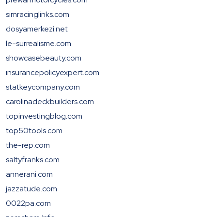
simracinglinks.com
dosyamerkezi.net
le-surrealisme.com
showcasebeauty.com
insurancepolicyexpert.com
statkeycompany.com
carolinadeckbuilders.com
topinvestingblog.com
top50tools.com
the-rep.com
saltyfranks.com
annerani.com
jazzatude.com
0022pa.com