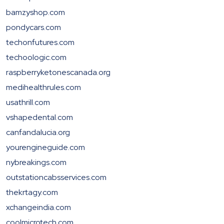
bamzyshop.com
pondycars.com
techonfutures.com
techoologic.com
raspberryketonescanada.org
medihealthrules.com
usathrill.com
vshapedental.com
canfandalucia.org
yourengineguide.com
nybreakings.com
outstationcabsservices.com
thekrtagy.com
xchangeindia.com
coolmicrotech.com