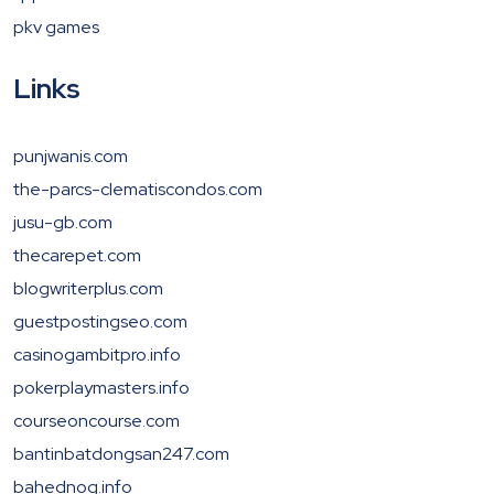
pkv games
Links
punjwanis.com
the-parcs-clematiscondos.com
jusu-gb.com
thecarepet.com
blogwriterplus.com
guestpostingseo.com
casinogambitpro.info
pokerplaymasters.info
courseoncourse.com
bantinbatdongsan247.com
bahednog.info