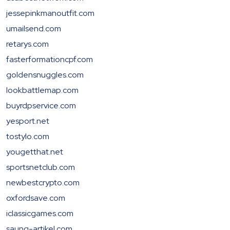
jessepinkmanoutfit.com
umailsend.com
retarys.com
fasterformationcpf.com
goldensnuggles.com
lookbattlemap.com
buyrdpservice.com
yesport.net
tostylo.com
yougetthat.net
sportsnetclub.com
newbestcrypto.com
oxfordsave.com
iclassicgames.com
saung-artikel.com