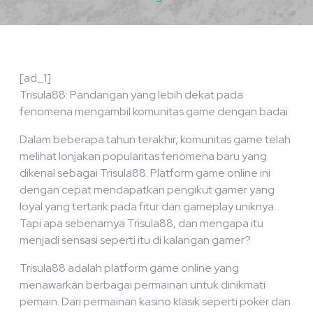
[ad_1]
Trisula88: Pandangan yang lebih dekat pada
fenomena mengambil komunitas game dengan badai
Dalam beberapa tahun terakhir, komunitas game telah
melihat lonjakan popularitas fenomena baru yang
dikenal sebagai Trisula88. Platform game online ini
dengan cepat mendapatkan pengikut gamer yang
loyal yang tertarik pada fitur dan gameplay uniknya.
Tapi apa sebenarnya Trisula88, dan mengapa itu
menjadi sensasi seperti itu di kalangan gamer?
Trisula88 adalah platform game online yang
menawarkan berbagai permainan untuk dinikmati
pemain. Dari permainan kasino klasik seperti poker dan