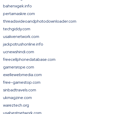
bahenxgek.info
pertamaskre.com
threadsvideoandphotodownloader.com
techgiddy.com
usalivenetwork.com
jackpotrushonline.info
ucnewshindi.com
freecellphonedatabase.com
gamersrope.com
exellewebmedia.com
free-gamestop.com
sinbadtravels.com
ukmagzine.com
wareztech.org
usabestnetwork.com