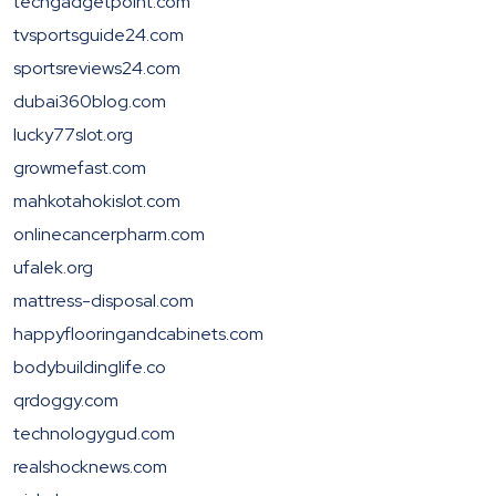
techgadgetpoint.com
tvsportsguide24.com
sportsreviews24.com
dubai360blog.com
lucky77slot.org
growmefast.com
mahkotahokislot.com
onlinecancerpharm.com
ufalek.org
mattress-disposal.com
happyflooringandcabinets.com
bodybuildinglife.co
qrdoggy.com
technologygud.com
realshocknews.com