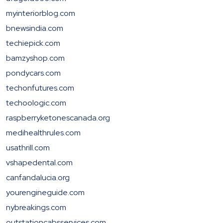
myinteriorblog.com
bnewsindia.com
techiepick.com
bamzyshop.com
pondycars.com
techonfutures.com
techoologic.com
raspberryketonescanada.org
medihealthrules.com
usathrill.com
vshapedental.com
canfandalucia.org
yourengineguide.com
nybreakings.com
outstationcabsservices.com