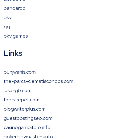
bandarqq
pkv
qq
pkv games
Links
punjwanis.com
the-parcs-clematiscondos.com
jusu-gb.com
thecarepet.com
blogwriterplus.com
guestpostingseo.com
casinogambitpro.info
pokerplaymasters.info