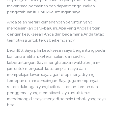
mekanisme permainan dan dapat menggunakan
pengetahuan itu untuk keuntungan saya.
Anda telah meraih kemenangan beruntun yang
mengesankan baru-baru ini. Apa yang Anda kaitkan
dengan kesuksesan Anda dan bagaimana Anda tetap
termotivasi untuk terus berkembang?
Leon188: Saya pikir kesuksesan saya bergantung pada
kombinasi latihan, keterampilan, dan sedikit
keberuntungan. Saya menghabiskan waktu berjam-
jam untuk mengasah keterampilan saya dan
mempelajari lawan saya agar tetap menjadi yang
terdepan dalam persaingan. Saya juga mempunyai
sistem dukungan yang baik dari teman-teman dan
penggemar yang memotivasi saya untuk terus
mendorong diri saya menjadi pemain terbaik yang saya
bisa.