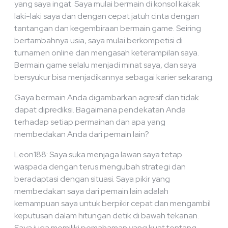
yang saya ingat. Saya mulai bermain di konsol kakak
laki-laki saya dan dengan cepat jatuh cinta dengan
tantangan dan kegembiraan bermain game. Seiring
bertambahnya usia, saya mulai berkompetisi di
turnamen online dan mengasah keterampilan saya.
Bermain game selalu menjadi minat saya, dan saya
bersyukur bisa menjadikannya sebagai karier sekarang.
Gaya bermain Anda digambarkan agresif dan tidak
dapat diprediksi. Bagaimana pendekatan Anda
terhadap setiap permainan dan apa yang
membedakan Anda dari pemain lain?
Leon188: Saya suka menjaga lawan saya tetap
waspada dengan terus mengubah strategi dan
beradaptasi dengan situasi. Saya pikir yang
membedakan saya dari pemain lain adalah
kemampuan saya untuk berpikir cepat dan mengambil
keputusan dalam hitungan detik di bawah tekanan.
Saya juga memiliki pemahaman yang kuat tentang