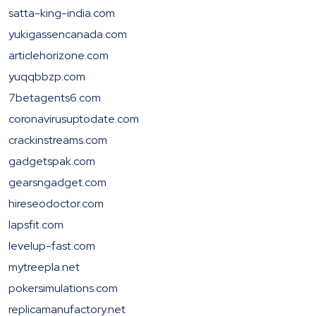
satta-king-india.com
yukigassencanada.com
articlehorizone.com
yuqqbbzp.com
7betagents6.com
coronavirusuptodate.com
crackinstreams.com
gadgetspak.com
gearsngadget.com
hireseodoctor.com
lapsfit.com
levelup-fast.com
mytreepla.net
pokersimulations.com
replicamanufactory.net