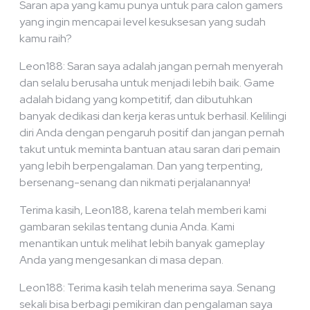
Saran apa yang kamu punya untuk para calon gamers
yang ingin mencapai level kesuksesan yang sudah
kamu raih?
Leon188: Saran saya adalah jangan pernah menyerah
dan selalu berusaha untuk menjadi lebih baik. Game
adalah bidang yang kompetitif, dan dibutuhkan
banyak dedikasi dan kerja keras untuk berhasil. Kelilingi
diri Anda dengan pengaruh positif dan jangan pernah
takut untuk meminta bantuan atau saran dari pemain
yang lebih berpengalaman. Dan yang terpenting,
bersenang-senang dan nikmati perjalanannya!
Terima kasih, Leon188, karena telah memberi kami
gambaran sekilas tentang dunia Anda. Kami
menantikan untuk melihat lebih banyak gameplay
Anda yang mengesankan di masa depan.
Leon188: Terima kasih telah menerima saya. Senang
sekali bisa berbagi pemikiran dan pengalaman saya