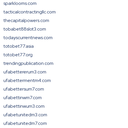
sparklooms.com
tacticalcontractingllc.com
thecapitalpowers.com
tobabet88slot3.com
todayscurrentnews.com
totobet77.asia
totobet77.org
trendingpublication.com
ufabettererum3.com
ufabettermentm4.com
ufabettersum7.com
ufabettinwm7.com
ufabettinwum3.com
ufabetunitedm3.com
ufabetunitedm7.com