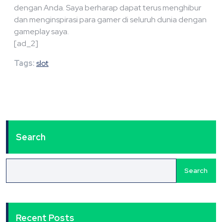
dengan Anda. Saya berharap dapat terus menghibur
dan menginspirasi para gamer di seluruh dunia dengan
gameplay saya.
[ad_2]
Tags:
slot
Search
Search
Recent Posts