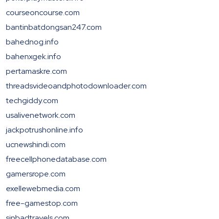
courseoncourse.com
bantinbatdongsan247.com
bahednog.info
bahenxgek.info
pertamaskre.com
threadsvideoandphotodownloader.com
techgiddy.com
usalivenetwork.com
jackpotrushonline.info
ucnewshindi.com
freecellphonedatabase.com
gamersrope.com
exellewebmedia.com
free-gamestop.com
sinbadtravels.com