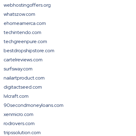
webhostingoffers.org
whatszow.com
ehomeamerca.com
techintendo.com
techgreenpure.com
bestdropshipstore.com
cartelreviews.com
surfsway.com
nailartproduct.com
digitactseed.com
lvlcraft.com
90secondmoneyloans.com
xenmicro.com
rodrovers.com
tripssolution.com