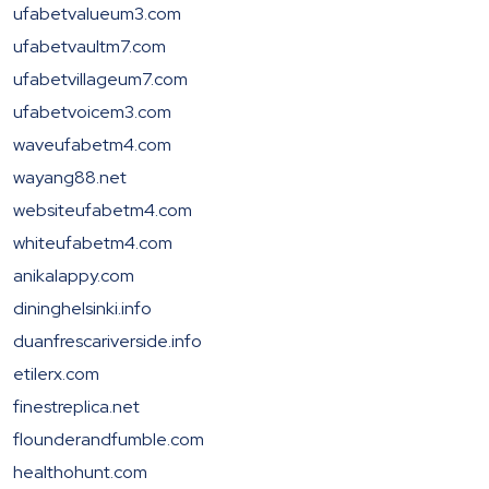
ufabetvalueum3.com
ufabetvaultm7.com
ufabetvillageum7.com
ufabetvoicem3.com
waveufabetm4.com
wayang88.net
websiteufabetm4.com
whiteufabetm4.com
anikalappy.com
dininghelsinki.info
duanfrescariverside.info
etilerx.com
finestreplica.net
flounderandfumble.com
healthohunt.com