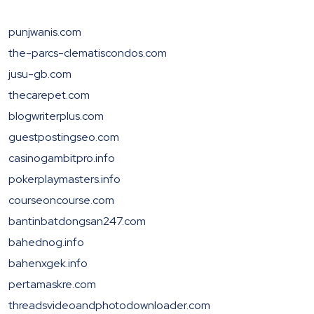
punjwanis.com
the-parcs-clematiscondos.com
jusu-gb.com
thecarepet.com
blogwriterplus.com
guestpostingseo.com
casinogambitpro.info
pokerplaymasters.info
courseoncourse.com
bantinbatdongsan247.com
bahednog.info
bahenxgek.info
pertamaskre.com
threadsvideoandphotodownloader.com