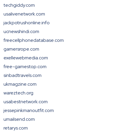
techgiddy.com
usalivenetwork.com
jackpotrushonline.info
ucnewshindi.com
freecellphonedatabase.com
gamersrope.com
exellewebmedia.com
free-gamestop.com
sinbadtravels.com
ukmagzine.com
wareztech.org
usabestnetwork.com
jessepinkmanoutfit.com
umailsend.com
retarys.com