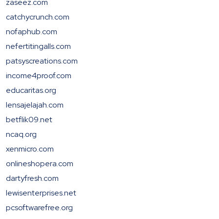
zaseez.com
catchycrunch.com
nofaphub.com
nefertitingalls.com
patsyscreations.com
income4proof.com
educaritas.org
lensajelajah.com
betflik09.net
ncaq.org
xenmicro.com
onlineshopera.com
dartyfresh.com
lewisenterprises.net
pcsoftwarefree.org