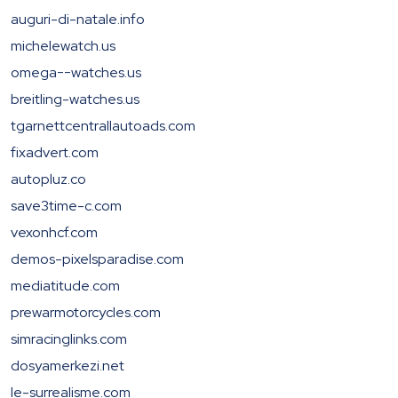
auguri-di-natale.info
michelewatch.us
omega--watches.us
breitling-watches.us
tgarnettcentrallautoads.com
fixadvert.com
autopluz.co
save3time-c.com
vexonhcf.com
demos-pixelsparadise.com
mediatitude.com
prewarmotorcycles.com
simracinglinks.com
dosyamerkezi.net
le-surrealisme.com