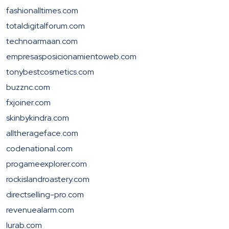
fashionalltimes.com
totaldigitalforum.com
technoarmaan.com
empresasposicionamientoweb.com
tonybestcosmetics.com
buzznc.com
fxjoiner.com
skinbykindra.com
alltherageface.com
codenational.com
progameexplorer.com
rockislandroastery.com
directselling-pro.com
revenuealarm.com
lurab.com