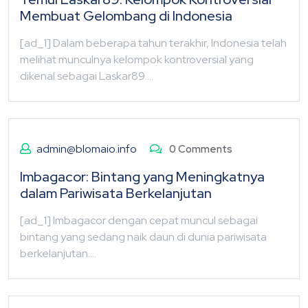
Membuat Gelombang di Indonesia
[ad_1] Dalam beberapa tahun terakhir, Indonesia telah
melihat munculnya kelompok kontroversial yang
dikenal sebagai Laskar89.…
admin@blomaio.info
0 Comments
Imbagacor: Bintang yang Meningkatnya
dalam Pariwisata Berkelanjutan
[ad_1] Imbagacor dengan cepat muncul sebagai
bintang yang sedang naik daun di dunia pariwisata
berkelanjutan.…