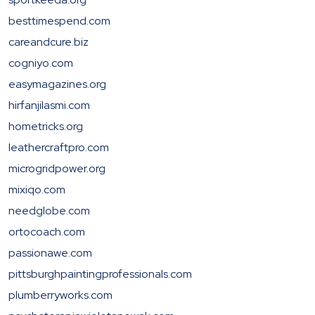
besttimespend.com
careandcure.biz
cogniyo.com
easymagazines.org
hirfanjilasmi.com
hometricks.org
leathercraftpro.com
microgridpower.org
mixiqo.com
needglobe.com
ortocoach.com
passionawe.com
pittsburghpaintingprofessionals.com
plumberryworks.com