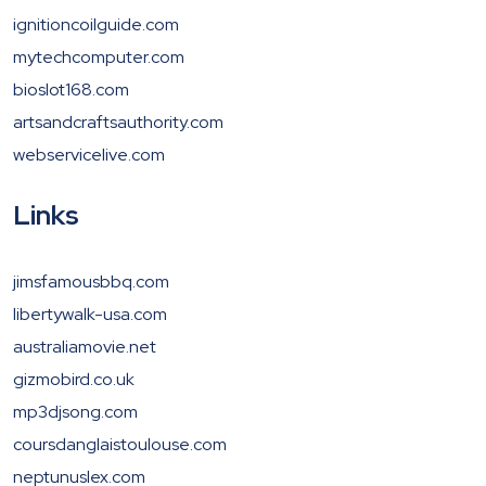
ignitioncoilguide.com
mytechcomputer.com
bioslot168.com
artsandcraftsauthority.com
webservicelive.com
Links
jimsfamousbbq.com
libertywalk-usa.com
australiamovie.net
gizmobird.co.uk
mp3djsong.com
coursdanglaistoulouse.com
neptunuslex.com