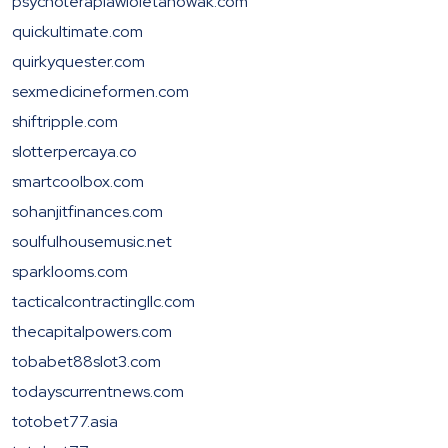
psychoterapiawioletanowak.com
quickultimate.com
quirkyquester.com
sexmedicineformen.com
shiftripple.com
slotterpercaya.co
smartcoolbox.com
sohanjitfinances.com
soulfulhousemusic.net
sparklooms.com
tacticalcontractingllc.com
thecapitalpowers.com
tobabet88slot3.com
todayscurrentnews.com
totobet77.asia