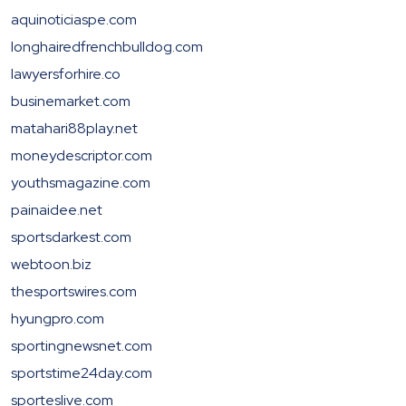
aquinoticiaspe.com
longhairedfrenchbulldog.com
lawyersforhire.co
businemarket.com
matahari88play.net
moneydescriptor.com
youthsmagazine.com
painaidee.net
sportsdarkest.com
webtoon.biz
thesportswires.com
hyungpro.com
sportingnewsnet.com
sportstime24day.com
sporteslive.com