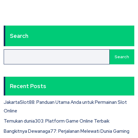
Search
Search
Recent Posts
JakartaSlot88: Panduan Utama Anda untuk Permainan Slot
Online
Temukan dunia303: Platform Game Online Terbaik
Bangkitnya Dewanaga77: Perjalanan Melewati Dunia Gaming