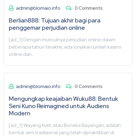
admin@blomaio.info
0 Comments
Berlian888: Tujuan akhir bagi para
penggemar perjudian online
[ad_1] Dengan munculnya perjudian online dalam
beberapa tahun terakhir, ada lonjakan jumlah kasino
online dan…
admin@blomaio.info
0 Comments
Mengungkap keajaiban Wuku88: Bentuk
Seni Kuno Reimagined untuk Audiens
Modern
[ad_1] Wayang Kulit, atau Boneka Bayangan, adalah
bentuk seni tradisional yang telah dipraktikkan di