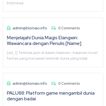
Indonesia…
admin@blomaio.info
0 Comments
Menjelajahi Dunia Magis Elangwin:
Wawancara dengan Penulis [Name]
[ad_1] Terletak jauh di dalam halaman -halaman novel
fantasi yang menawan terletak dunia yang tidak…
admin@blomaio.info
0 Comments
PALU88: Platform game mengambil dunia
dengan badai